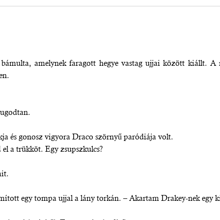
bámulta, amelynek faragott hegye vastag ujjai között kiállt. A 
en.
yugodtan.
akja és gonosz vigyora Draco szörnyű paródiája volt.
 el a trükköt. Egy zsupszkulcs?
it.
mított egy tompa ujjal a lány torkán. – Akartam Drakey-nek egy ki