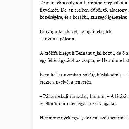
Tennant elmosolyodott, mintha meghallotta v
figyelmét. De az ereiben dübörgő, alacsony
közelségére, és a korábbi, sziszegő ígéretei
Kinyújtotta a kezét, az ujjai rebegtek:
– Invito a pálcám!
A szőlőfa kirepült Tennant ujjai közül, de ő 
egy fehér ágyrácshoz csapta, és Hermione hatá
Nem kellett azonban sokáig búslakodnia – Ten
érezte a nyelvét a tenyerén.
– Pálca nélküli varázslat, hmmm. – A látását 
és eltöröm minden egyes kecses ujjadat.
Hermione nyelt egyet, de nem szólt semmit. Te