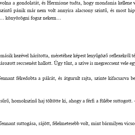
olna a gondolatát, és Hermione tudta, hogy mondania kellene vala
 szintű pánik már nem volt annyira alacsony szintű, és most hi
re: … könyörögni fogsz nekem…
a másik kezével hárította, méretéhez képest lenyűgöző reflexekről
rozott reccsenést hallott. Úgy tűnt, a szíve is megreccsent vele e
nant félredobta a pálcát, és átgurult rajta, szinte kifacsarva be
sűrű, homokszínű haj töltötte ki, ahogy a férfi a fülébe suttogott.
nnant suttogása, rájött, félelmetesebb volt, mint bármilyen vicso