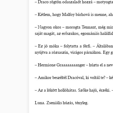
– Draco rögtön odaszaladt hozzá – motyogta T
– Kétlem, hogy Malfoy bárhová is menne, aho
– Nagyon okos – morogta Tennant, még mindi
saját magát, az erőszakos, egomániás halálf
– Ez jó móka – folytatta a férfi. – Általában
nyújtva a rózsaszín, virágos párnákon. Egy gö
– Hermione Graaaaaaaanger – húzta el a nevé
– Amikor beszéltél Dracóval, ki voltál te? – ké
– Az a lökött hollóhátas. Szőke hajú, érzéki. 
Luna. Zseniális húzás, tényleg.