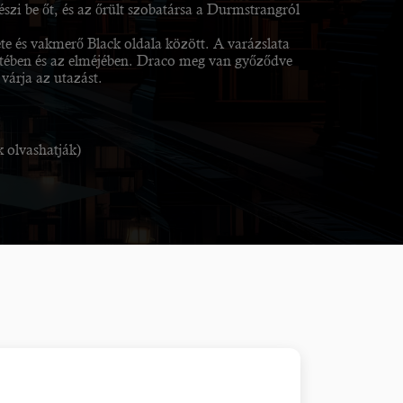
észi be őt, és az őrült szobatársa a Durmstrangról
e és vakmerő Black oldala között. A varázslata
estében és az elméjében. Draco meg van győződve
várja az utazást.
 olvashatják)