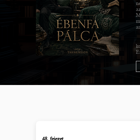
ne
a
M
m
a
k
E
48. fejezet