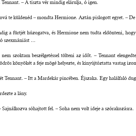
ennant. – A tiszta vér mindig elárulja, ó igen.
vá te küldenéd – mondta Hermione. Aztán pislogott egyet. – De a
g a fürtjét húzogatva, és Hermione nem tudta eldönteni, hogy 
aló szexmániást …
 nem szoktam beszélgetéssel tölteni az időt. – Tennant elengedte
drös könyökét a feje mögé helyezte, és kinyújtóztatta vastag izom
t Tennant. – Itt a Mardekár pincében. Éjszaka. Egy halálfaló dug
rdezte a lány.
– Sajnálkozva sóhajtott fel. – Soha nem volt ideje a szórakozásra.