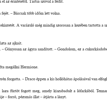
 az érintésétől. Tartsa szóval a férfit.
 fejét. – Bárcsak több időm lett volna.
 tekintetét. A varázsló még mindig szorosan a kezében tartotta a
zta az ajkait.
. – Gúnyosan az ágyra sandított. – Gondolom, ez a cukorkásdoboz
udta megállni Hermione.
rén forgatta. – Draco éppen a kis hollóhátas ápolásával van elfogl
, laza fürtöt fogott meg, amely kiszabadult a lófarkából. Tenn
 – forró, pézsmás illat – átjárta a lányt.