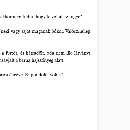
kkor nem tudta, hogy te voltál az, ugye?
neki vagy saját magának bókol. Valószínűleg
 a fürtöt, és hátradőlt, oda nem illő látványt
sávjait a barna hajszőnyeg alatt.
ásra éhezve. Ki gondolta volna?