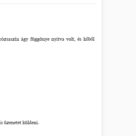
rózsaszín ágy függönye nyitva volt, és kőből
s üzenetet küldeni.