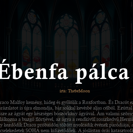
Ébenfa pálca
írta: ThebeMoon
raco Malfoy kemény, hideg és gyűlölik a Roxfortban. És Dracót e
rázslatot is újra elmondja, bár sokkal kevésbé aljas célból. Ezútt
ssze az ágyát egy készséges boszorkány ágyával. Ám valami szörnye
alálkozna a buzgó flörtjével, az ágya a rendkívül rosszkedvű Hermi
gy kezdődik Draco próbaidőn töltött nyolcadik évének paródiája, 
ócselekedetek SOHA nem kifizetődőek. A jóslástan órái katasztrofá