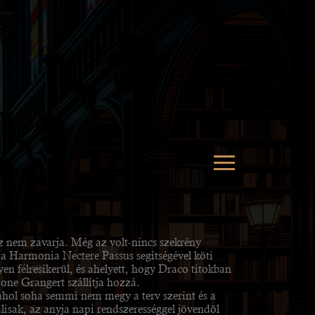
z nem zavarja. Még az volt-nincs szekrény
al a Harmonia Nectere Passus segítségével köti
n félresikerül, és ahelyett, hogy Draco titokban
one Grangert szállítja hozzá.
ahol soha semmi nem megy a terv szerint és a
lisak, az anyja napi rendszerességgel jövendöl