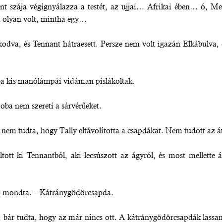
ant szája végignyálazza a testét, az ujjai… Afrikai ében… ó, 
 olyan volt, mintha egy…
kodva, és Tennant hátraesett. Persze nem volt igazán Elkábulva, 
oba kis manólámpái vidáman pislákoltak.
oba nem szereti a sárvérűeket.
m tudta, hogy Tally eltávolította a csapdákat. Nem tudott az átk
ltott ki Tennantból, aki lecsúszott az ágyról, és most mellette 
 – mondta. – Kátránygödörcsapda.
bár tudta, hogy az már nincs ott. A kátránygödörcsapdák lassan 