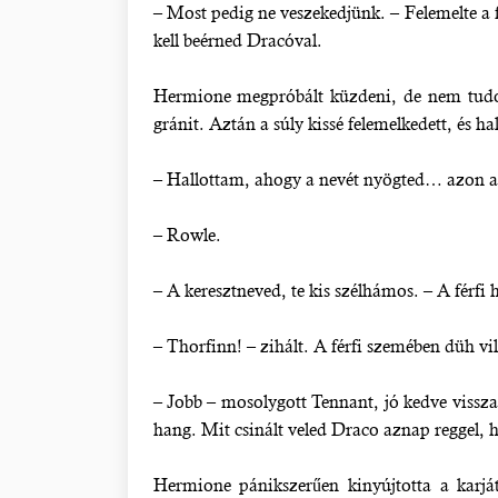
– Most pedig ne veszekedjünk. – Felemelte a
kell beérned Dracóval.
Hermione megpróbált küzdeni, de nem tudott
gránit. Aztán a súly kissé felemelkedett, és h
– Hallottam, ahogy a nevét nyögted… azon a 
– Rowle.
– A keresztneved, te kis szélhámos. – A férfi
– Thorfinn! – zihált. A férfi szemében düh vil
– Jobb – mosolygott Tennant, jó kedve vissza
hang. Mit csinált veled Draco aznap reggel, h
Hermione pánikszerűen kinyújtotta a karjá