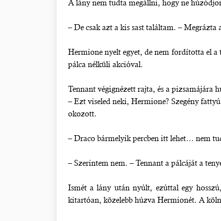
A lány nem tudta megállni, hogy ne húzódjon el
– De csak azt a kis sast találtam. – Megrázta a
Hermione nyelt egyet, de nem fordította el a
pálca nélküli akcióval.
Tennant végignézett rajta, és a pizsamájára hú
– Ezt viseled neki, Hermione? Szegény fattyú
okozott.
– Draco bármelyik percben itt lehet… nem t
– Szerintem nem. – Tennant a pálcáját a tenye
Ismét a lány után nyúlt, ezúttal egy hosszú
kitartóan, közelebb húzva Hermionét. A kölnije