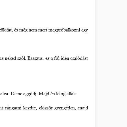
 szőlőfát, és még nem mert megpróbálkozni egy
 neked szól. Basszus, ez a fiú idén csalódást
alva. De ne aggódj. Majd én lefoglallak.
ant rángatni kezdte, először gyengéden, majd