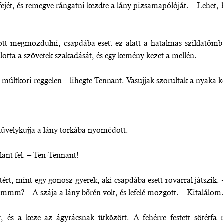
 fejét, és remegve rángatni kezdte a lány pizsamapólóját. – Lehe
 megmozdulni, csapdába esett ez alatt a hatalmas sziklatömb f
allotta a szövetek szakadását, és egy kemény kezet a mellén.
múltkori reggelen – lihegte Tennant. Vasujjak szorultak a nyaka 
 hüvelykujja a lány torkába nyomódott.
lant fel. – Ten-Tennant!
tért, mint egy gonosz gyerek, aki csapdába esett rovarral játszi
mmm? – A szája a lány bőrén volt, és lefelé mozgott. – Kitalálom
t, és a keze az ágyrácsnak ütközött. A fehérre festett sötétf