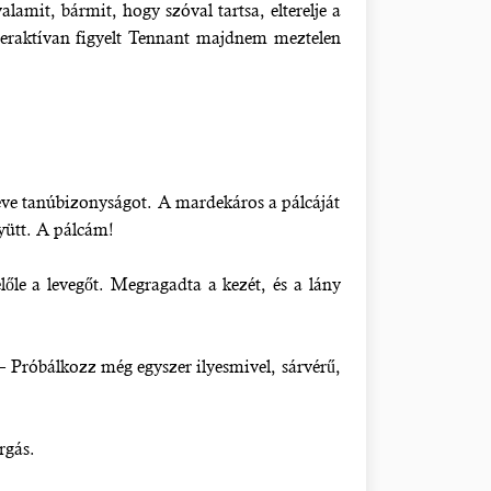
mit, bármit, hogy szóval tartsa, elterelje a
peraktívan figyelt Tennant majdnem meztelen
 téve tanúbizonyságot. A mardekáros a pálcáját
gyütt. A pálcám!
lőle a levegőt. Megragadta a kezét, és a lány
 – Próbálkozz még egyszer ilyesmivel, sárvérű,
rgás.