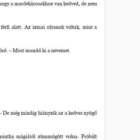
t, hogy a mardekárosokhoz van kedved, de nem
érfi alatt. Az izmai olyanok voltak, mint a
köré. – Most mondd ki a nevemet.
k. – De még mindig hiányzik az a kedves nyögő
.
a mintha mágiától zümmögött volna. Próbált