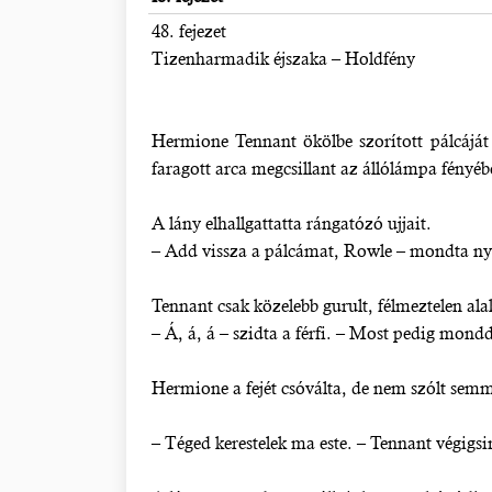
48. fejezet
Tizenharmadik éjszaka – Holdfény
Hermione Tennant ökölbe szorított pálcáját 
faragott arca megcsillant az állólámpa fényéb
A lány elhallgattatta rángatózó ujjait.
– Add vissza a pálcámat, Rowle – mondta n
Tennant csak közelebb gurult, félmeztelen al
– Á, á, á – szidta a férfi. – Most pedig mondd
Hermione a fejét csóválta, de nem szólt semm
– Téged kerestelek ma este. – Tennant végigsi