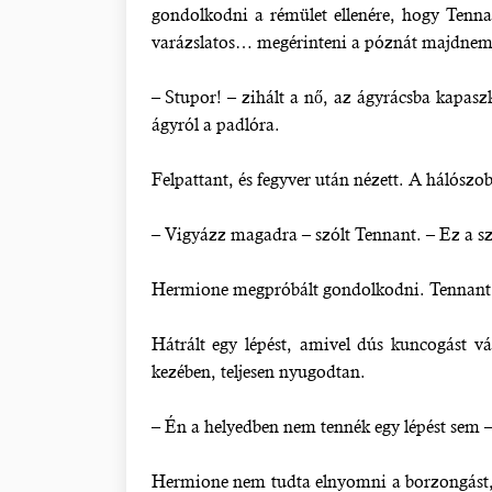
gondolkodni a rémület ellenére, hogy Tenn
varázslatos… megérinteni a póznát majdnem
– Stupor! – zihált a nő, az ágyrácsba kapasz
ágyról a padlóra.
Felpattant, és fegyver után nézett. A hálósz
– Vigyázz magadra – szólt Tennant. – Ez a sz
Hermione megpróbált gondolkodni. Tennant ne
Hátrált egy lépést, amivel dús kuncogást vá
kezében, teljesen nyugodtan.
– Én a helyedben nem tennék egy lépést sem
Hermione nem tudta elnyomni a borzongást, 