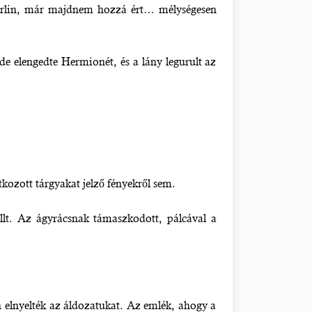
Merlin, már majdnem hozzá ért… mélységesen
de elengedte Hermionét, és a lány legurult az
ozott tárgyakat jelző fényekről sem.
állt. Az ágyrácsnak támaszkodott, pálcával a
elnyelték az áldozatukat. Az emlék, ahogy a