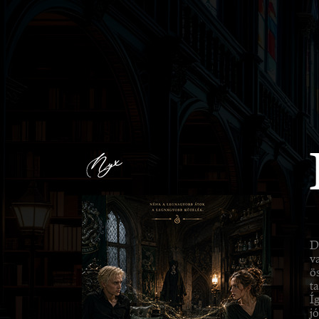
D
va
ö
t
Í
j