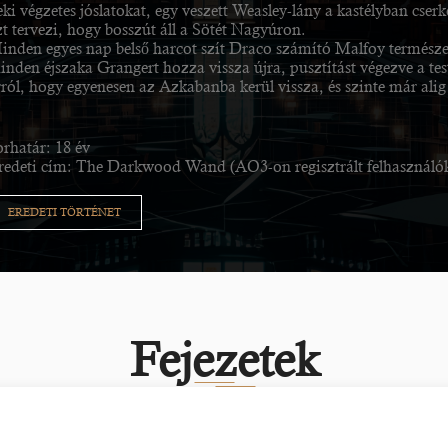
ki végzetes jóslatokat, egy veszett Weasley-lány a kastélyban cserk
zt tervezi, hogy bosszút áll a Sötét Nagyúron.
inden egyes nap belső harcot szít Draco számító Malfoy természet
inden éjszaka Grangert hozza vissza újra, pusztítást végezve a t
rról, hogy egyenesen az Azkabanba kerül vissza, és szinte már alig 
orhatár: 18 év
redeti cím: The Darkwood Wand (AO3-on regisztrált felhasználók
EREDETI TÖRTÉNET
Fejezetek