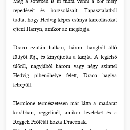
Még a sötétben is ki tudta venni a bőr mély
repedéseit és horzsolásait. Tapasztalatból
tudta, hogy Hedvig képes csúnya karcolásokat
ejteni Harryn, amikor az megfogja.
Draco ezután halkan, három hangból álló
füttyöt fújt, és kinyújtotta a karját. A legfelső
ülőről, nagyjából három vagy négy szinttel
Hedvig pihenőhelye felett, Draco baglya
felrepült.
Hermione természetesen már látta a madarat
korábban, reggelinél, amikor leveleket és a
Reggeli Prófétát hozta Dracónak.