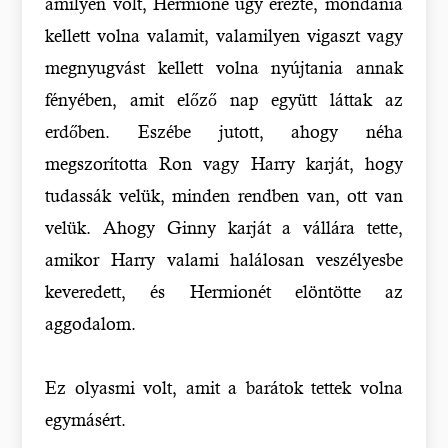
amilyen volt, Hermione úgy érezte, mondania
kellett volna valamit, valamilyen vigaszt vagy
megnyugvást kellett volna nyújtania annak
fényében, amit előző nap együtt láttak az
erdőben. Eszébe jutott, ahogy néha
megszorította Ron vagy Harry karját, hogy
tudassák velük, minden rendben van, ott van
velük. Ahogy Ginny karját a vállára tette,
amikor Harry valami halálosan veszélyesbe
keveredett, és Hermionét elöntötte az
aggodalom.
Ez olyasmi volt, amit a barátok tettek volna
egymásért.