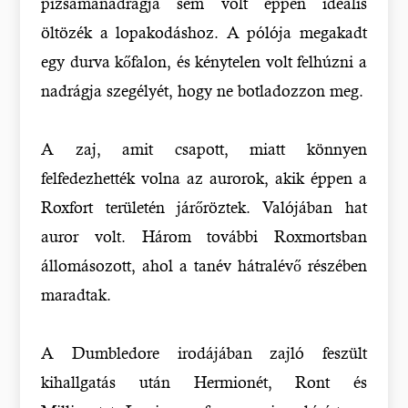
pizsamánadrágja sem volt éppen ideális
öltözék a lopakodáshoz. A pólója megakadt
egy durva kőfalon, és kénytelen volt felhúzni a
nadrágja szegélyét, hogy ne botladozzon meg.
A zaj, amit csapott, miatt könnyen
felfedezhették volna az aurorok, akik éppen a
Roxfort területén járőröztek. Valójában hat
auror volt. Három további Roxmortsban
állomásozott, ahol a tanév hátralévő részében
maradtak.
A Dumbledore irodájában zajló feszült
kihallgatás után Hermionét, Ront és