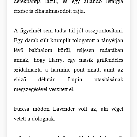
derékpántja lazul, és egy állandó letargia
érzése is elhatalmasodott rajta.
A figyelmét sem tudta túl jól összpontosítani.
Egy darab sült krumplit tologatott a tányérján
lévő babhalom körül, teljesen tudatában
annak, hogy Harryt egy másik griffendéles
szidalmazta a harminc pont miatt, amit az
előző délután Lupin utasításának
megszegésével veszített el.
Furcsa módon Lavender volt az, aki véget
vetett a dolognak.