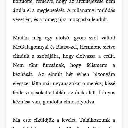
körülötte, remélve, hogy az arckifejezése nem
árulja el a meglepetését. A pillanatnyi torlódás
véget ért, és a tömeg újra mozgásba lendült.
Miután még egy utolsó, gyors szót váltott
McGalagonnyal és Blaise-zel, Hermione sietve
elindult a szobájába, hogy elolvassa a cetlit.
Nem tűnt furcsának, hogy felismerte a
kézírását. Az elmúlt hét évben bizonyára
elégszer látta már ugyanazokat a merész, kissé
ferde vonásokat a táblán az órák alatt. Lányos
kézírása van, gondolta elmosolyodva.
Ma este elküldjük a levelet. Találkozzunk a