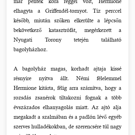
már péntek kora reggel volt, Hermione
elhagyta a Griffendél-tornyot. Tíz perccel
később, miután szűken elkerülte a lépcsőn
bekövetkező katasztrófát, megérkezett a
Nyugati Torony tetején található
bagolyházhoz.
A bagolyház magas, korhadt ajtaja kissé
résnyire nyitva állt. Némi félelemmel
Hermione kitárta, félig arra számítva, hogy a
rozsdás zsanérok tiltakozni fognak a több
évszázados elhanyagolás miatt. Az ajtó alja
megakadt a szalmában és a padlón lévő egyéb
szerves hulladékokban, de szerencsére túl nagy