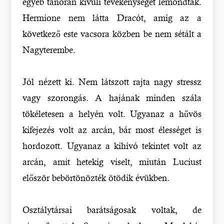
egyéb tanórán kívüli tevékenységet lemondták.
Hermione nem látta Dracót, amíg az a
következő este vacsora közben be nem sétált a
Nagyterembe.
Jól nézett ki. Nem látszott rajta nagy stressz
vagy szorongás. A hajának minden szála
tökéletesen a helyén volt. Ugyanaz a hűvös
kifejezés volt az arcán, bár most élességet is
hordozott. Ugyanaz a kihívó tekintet volt az
arcán, amit hetekig viselt, miután Luciust
először bebörtönözték ötödik évükben.
Osztálytársai barátságosak voltak, de