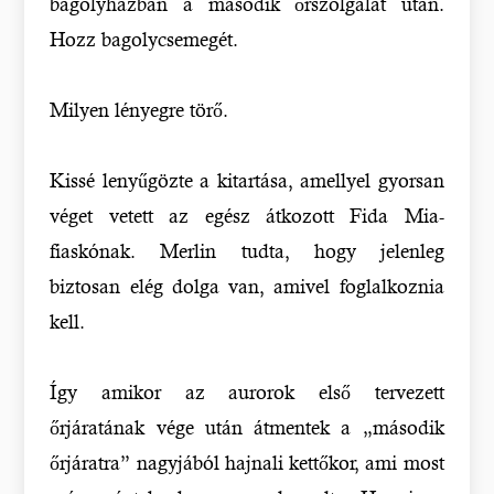
bagolyházban a második őrszolgálat után.
Hozz bagolycsemegét.
Milyen lényegre törő.
Kissé lenyűgözte a kitartása, amellyel gyorsan
véget vetett az egész átkozott Fida Mia-
fiaskónak. Merlin tudta, hogy jelenleg
biztosan elég dolga van, amivel foglalkoznia
kell.
Így amikor az aurorok első tervezett
őrjáratának vége után átmentek a „második
őrjáratra” nagyjából hajnali kettőkor, ami most