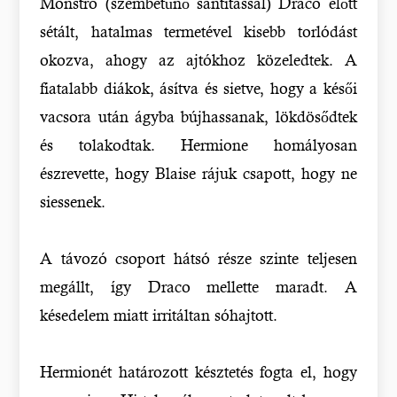
Monstro (szembetűnő sántítással) Draco előtt
sétált, hatalmas termetével kisebb torlódást
okozva, ahogy az ajtókhoz közeledtek. A
fiatalabb diákok, ásítva és sietve, hogy a késői
vacsora után ágyba bújhassanak, lökdösődtek
és tolakodtak. Hermione homályosan
észrevette, hogy Blaise rájuk csapott, hogy ne
siessenek.
A távozó csoport hátsó része szinte teljesen
megállt, így Draco mellette maradt. A
késedelem miatt irritáltan sóhajtott.
Hermionét határozott késztetés fogta el, hogy