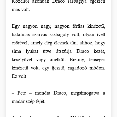
Közelről azonban Draco sasbaglya egészen
más volt.
Egy nagyon nagy, nagyon férfias kinézetű,
hatalmas szarvas sasbagoly volt, olyan ívelt
csőrével, amely elég élesnek tűnt ahhoz, hogy
sima lyukat ütve átszúrja Draco kezét,
kesztyűvel vagy anélkül. Bizony, fenséges
kinézetű volt, egy ijesztő, ragadozó módon.
Ez volt
– Pete – mondta Draco, megsimogatva a
madár szép fejét.