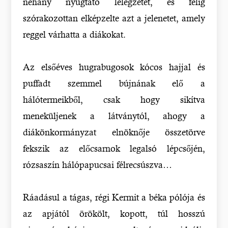
néhány nyugtató lélegzetet, és félig
szórakozottan elképzelte azt a jelenetet, amely
reggel várhatta a diákokat.
Az elsőéves hugrabugosok kócos hajjal és
puffadt szemmel bújnának elő a
hálótermeikből, csak hogy sikítva
meneküljenek a látványtól, ahogy a
diákönkormányzat elnöknője összetörve
fekszik az előcsarnok legalsó lépcsőjén,
rózsaszín hálópapucsai félrecsúszva…
Ráadásul a tágas, régi Kermit a béka pólója és
az apjától örökölt, kopott, túl hosszú