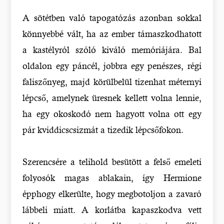
A sötétben való tapogatózás azonban sokkal
könnyebbé vált, ha az ember támaszkodhatott
a kastélyról szóló kiváló memóriájára. Bal
oldalon egy páncél, jobbra egy penészes, régi
faliszőnyeg, majd körülbelül tizenhat méternyi
lépcső, amelynek üresnek kellett volna lennie,
ha egy okoskodó nem hagyott volna ott egy
pár kviddicscsizmát a tizedik lépcsőfokon.
Szerencsére a telihold besütött a felső emeleti
folyosók magas ablakain, így Hermione
épphogy elkerülte, hogy megbotoljon a zavaró
lábbeli miatt. A korlátba kapaszkodva vett