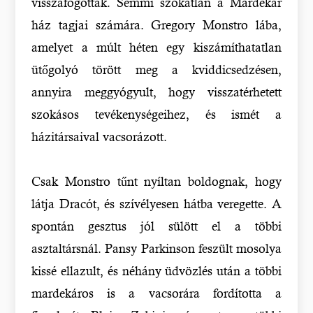
visszafogottak. Semmi szokatlan a Mardekár
ház tagjai számára. Gregory Monstro lába,
amelyet a múlt héten egy kiszámíthatatlan
ütőgolyó törött meg a kviddicsedzésen,
annyira meggyógyult, hogy visszatérhetett
szokásos tevékenységeihez, és ismét a
házitársaival vacsorázott.
Csak Monstro tűnt nyíltan boldognak, hogy
látja Dracót, és szívélyesen hátba veregette. A
spontán gesztus jól sülött el a többi
asztaltársnál. Pansy Parkinson feszült mosolya
kissé ellazult, és néhány üdvözlés után a többi
mardekáros is a vacsorára fordította a