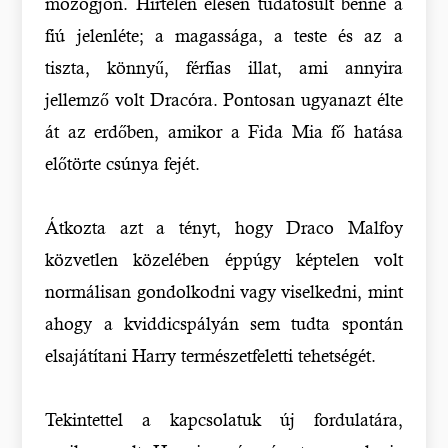
mozogjon. Hirtelen élesen tudatosult benne a
fiú jelenléte; a magassága, a teste és az a
tiszta, könnyű, férfias illat, ami annyira
jellemző volt Dracóra. Pontosan ugyanazt élte
át az erdőben, amikor a Fida Mia fő hatása
előtörte csúnya fejét.
Átkozta azt a tényt, hogy Draco Malfoy
közvetlen közelében éppúgy képtelen volt
normálisan gondolkodni vagy viselkedni, mint
ahogy a kviddicspályán sem tudta spontán
elsajátítani Harry természetfeletti tehetségét.
Tekintettel a kapcsolatuk új fordulatára,