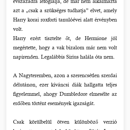
évszázadra lefoglalja, de már nem alkalmazta
azt a „csak a szükséges tudhatja” elvet, amely
Harry korai roxforti tanulóévei alatt érvényben
volt.
Harry ezért tisztelte őt, de Hermione jól
megértette, hogy a vak bizalom már nem volt
napirenden. Legalábbis Sirius halála óta nem.
A Nagyteremben, azon a szerencsétlen szerdai
délutánon, ezer kíváncsi diák hallgatta teljes
figyelemmel, ahogy Dumbledore elmesélte az
erdőben történt események igazságát.
Csak körülbelül ötven különböző verzió