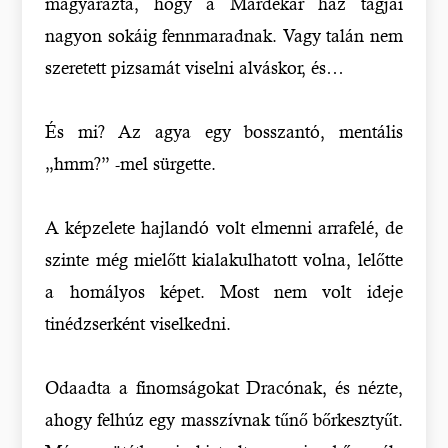
magyarázta, hogy a Mardekár ház tagjai
nagyon sokáig fennmaradnak. Vagy talán nem
szeretett pizsamát viselni alváskor, és…
És mi? Az agya egy bosszantó, mentális
„hmm?” -mel sürgette.
A képzelete hajlandó volt elmenni arrafelé, de
szinte még mielőtt kialakulhatott volna, lelőtte
a homályos képet. Most nem volt ideje
tinédzserként viselkedni.
Odaadta a finomságokat Dracónak, és nézte,
ahogy felhúz egy masszívnak tűnő bőrkesztyűt.