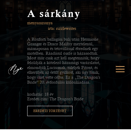
A sárkány
menyasszonya
írta: rizzlewrites
A Roxforti ballagási buli után Hermione
Granger és Draco Malfoy meztelenül,
másnaposan és tetoválással ébrednek egy
motelben. Ráadásul össze is házasodtak.
Most már csak azt kell megtenniük, hogy
feloldják a kötelező házassági varázslatot,
elmondják Luciusnak, túléljék Pitont, és
elkerüljék az őrült gyilkost, aki úgy tűnik,
hogy őket vette célba. Ez a „The Dragon's
Bride” 20. évfordulós különkiadása.
korhatár: 18 év
Eredeti cím: The Dragon's Bride
EREDETI TÖRTÉNET