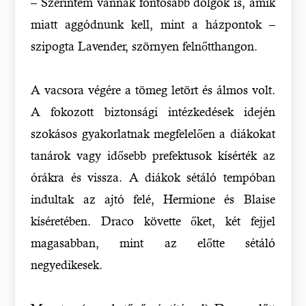
– Szerintem vannak fontosabb dolgok is, amik
miatt aggódnunk kell, mint a házpontok –
szipogta Lavender, szörnyen felnőtthangon.
A vacsora végére a tömeg letört és álmos volt.
A fokozott biztonsági intézkedések idején
szokásos gyakorlatnak megfelelően a diákokat
tanárok vagy idősebb prefektusok kísérték az
órákra és vissza. A diákok sétáló tempóban
indultak az ajtó felé, Hermione és Blaise
kíséretében. Draco követte őket, két fejjel
magasabban, mint az előtte sétáló
negyedikesek.