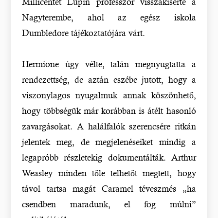
Millicentet Lupin professzor visszakísérte a
Nagyterembe, ahol az egész iskola
Dumbledore tájékoztatójára várt.
Hermione úgy vélte, talán megnyugtatta a
rendezettség, de aztán eszébe jutott, hogy a
viszonylagos nyugalmuk annak köszönhető,
hogy többségük már korábban is átélt hasonló
zavargásokat. A halálfalók szerencsére ritkán
jelentek meg, de megjelenéseiket mindig a
legapróbb részletekig dokumentálták. Arthur
Weasley minden tőle telhetőt megtett, hogy
távol tartsa magát Caramel téveszmés „ha
csendben maradunk, el fog múlni”