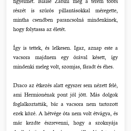
figyelmét. Blaise Zabini még a terem többi
részét is szúrós pillantásokkal méregette,
mintha csendben parancsolná mindenkinek,
hogy folytassa az életét.
Így is tettek, és lelkesen. Igaz, aznap este a
vacsora majdnem egy órával késett, így
mindenki meleg volt, szomjas, fáradt és éhes.
Draco az étkezés alatt egyszer sem nézett felé,
ami Hermionénak pont jól jött. Más dolgok
foglalkoztatták, bár a vacsora nem tartozott
ezek közé. A hétvége óta nem volt étvágya, és
már kezdte észrevenni, hogy a szoknyája