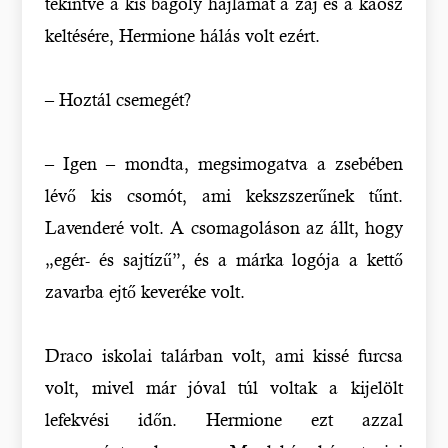
tekintve a kis bagoly hajlamát a zaj és a káosz
keltésére, Hermione hálás volt ezért.
– Hoztál csemegét?
– Igen – mondta, megsimogatva a zsebében
lévő kis csomót, ami kekszszerűnek tűnt.
Lavenderé volt. A csomagoláson az állt, hogy
„egér- és sajtízű”, és a márka logója a kettő
zavarba ejtő keveréke volt.
Draco iskolai talárban volt, ami kissé furcsa
volt, mivel már jóval túl voltak a kijelölt
lefekvési időn. Hermione ezt azzal