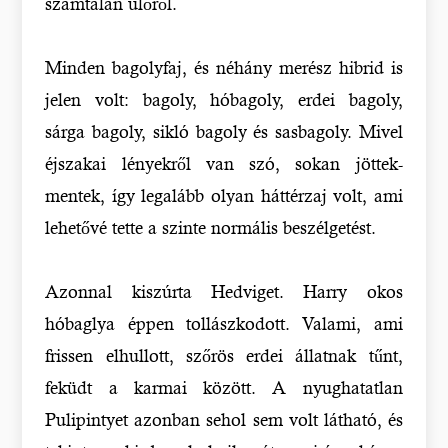
számtalan ülőről.
Minden bagolyfaj, és néhány merész hibrid is
jelen volt: bagoly, hóbagoly, erdei bagoly,
sárga bagoly, sikló bagoly és sasbagoly. Mivel
éjszakai lényekről van szó, sokan jöttek-
mentek, így legalább olyan háttérzaj volt, ami
lehetővé tette a szinte normális beszélgetést.
Azonnal kiszúrta Hedviget. Harry okos
hóbaglya éppen tollászkodott. Valami, ami
frissen elhullott, szőrös erdei állatnak tűnt,
feküdt a karmai között. A nyughatatlan
Pulipintyet azonban sehol sem volt látható, és