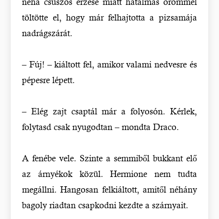
néha csúszós érzése miatt hatalmas örömmel
töltötte el, hogy már felhajtotta a pizsamája
nadrágszárát.
– Fúj! – kiáltott fel, amikor valami nedvesre és
pépesre lépett.
– Elég zajt csaptál már a folyosón. Kérlek,
folytasd csak nyugodtan – mondta Draco.
A fenébe vele. Szinte a semmiből bukkant elő
az árnyékok közül. Hermione nem tudta
megállni. Hangosan felkiáltott, amitől néhány
bagoly riadtan csapkodni kezdte a szárnyait.