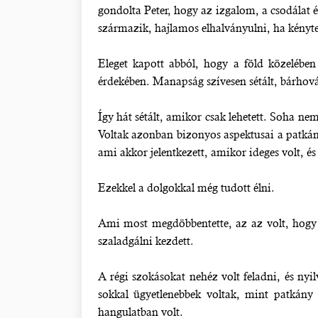
gondolta Peter, hogy az izgalom, a csodálat 
származik, hajlamos elhalványulni, ha kénytel
Eleget kapott abból, hogy a föld közelében 
érdekében. Manapság szívesen sétált, bárhová 
Így hát sétált, amikor csak lehetett. Soha nem
Voltak azonban bizonyos aspektusai a patkány
ami akkor jelentkezett, amikor ideges volt, é
Ezekkel a dolgokkal még tudott élni.
Ami most megdöbbentette, az az volt, hogy a
szaladgálni kezdett.
A régi szokásokat nehéz volt feladni, és nyil
sokkal ügyetlenebbek voltak, mint patkány
hangulatban volt.