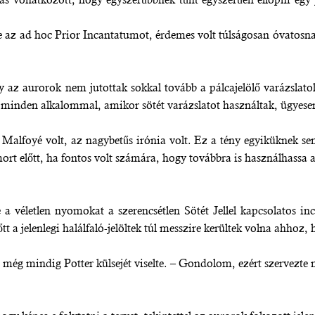
 az ad hoc Prior Incantatumot, érdemes volt túlságosan óvatosna
y az aurorok nem jutottak sokkal tovább a pálcajelölő varázsla
a minden alkalommal, amikor sötét varázslatot használtak, ügyesen 
alfoyé volt, az nagybetűs irónia volt. Ez a tény egyiküknek sem 
mort előtt, ha fontos volt számára, hogy továbbra is használhassa a
e a véletlen nyomokat a szerencsétlen Sötét Jellel kapcsolatos i
t a jelenlegi halálfaló-jelöltek túl messzire kerültek volna ahhoz, 
ki még mindig Potter külsejét viselte. – Gondolom, ezért szervezte