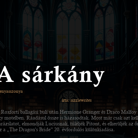
A sárkány
enyasszonya
írta: rizzlewrites
 Roxforti ballagási buli után Hermione Granger és Draco Malfoy 
gy motelben. Ráadásul össze is házasodtak. Most már csak azt kell
rázslatot, elmondják Luciusnak, túléljék Pitont, és elkerüljék az őr
z a „The Dragon's Bride” 20. évfordulós különkiadása.