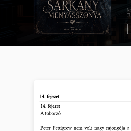
k
E
14. fejezet
14. fejezet
A toborzó
Peter Pettigrew nem volt nagy rajongója a