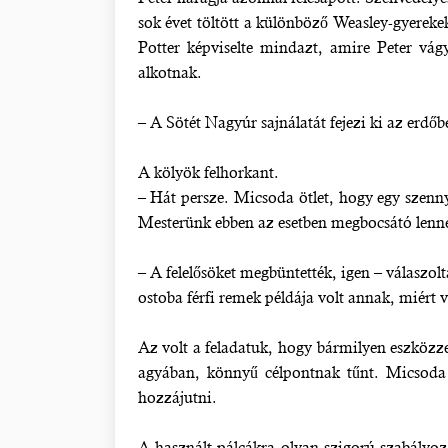
sok évet töltött a különböző Weasley-gyereke
Potter képviselte mindazt, amire Peter vágy
alkotnak.
– A Sötét Nagyúr sajnálatát fejezi ki az erdőb
A kölyök felhorkant.
– Hát persze. Micsoda ötlet, hogy egy szenn
Mesterünk ebben az esetben megbocsátó lenn
– A felelősöket megbüntették, igen – válaszolta
ostoba férfi remek példája volt annak, miért 
Az volt a feladatuk, hogy bármilyen eszközz
agyában, könnyű célpontnak tűnt. Micsoda 
hozzájutni.
A használt pálcákra olyan szigorú szabályoz