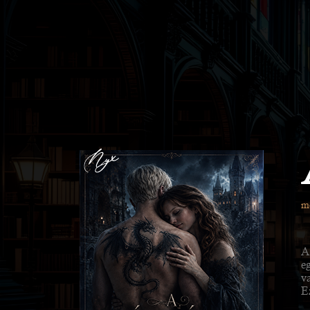
m
A
e
va
E