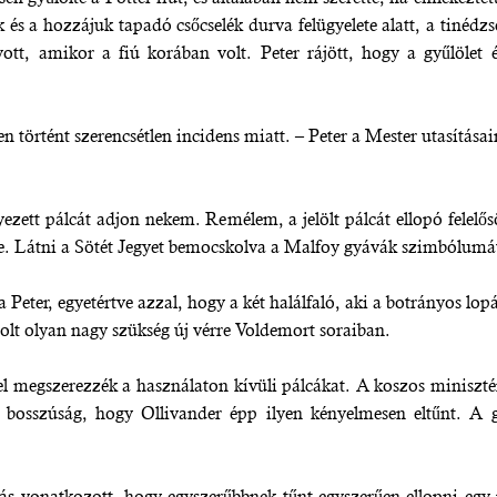
k és a hozzájuk tapadó csőcselék durva felügyelete alatt, a tinéd
ott, amikor a fiú korában volt. Peter rájött, hogy a gyűlölet 
en történt szerencsétlen incidens miatt. – Peter a Mester utasítás
yezett pálcát adjon nekem. Remélem, a jelölt pálcát ellopó fele
e. Látni a Sötét Jegyet bemocskolva a Malfoy gyávák szimbólum
 Peter, egyetértve azzal, hogy a két halálfaló, aki a botrányos lopá
volt olyan nagy szükség új vérre Voldemort soraiban.
el megszerezzék a használaton kívüli pálcákat. A koszos miniszté
bosszúság, hogy Ollivander épp ilyen kényelmesen eltűnt. A 
ás vonatkozott, hogy egyszerűbbnek tűnt egyszerűen ellopni egy