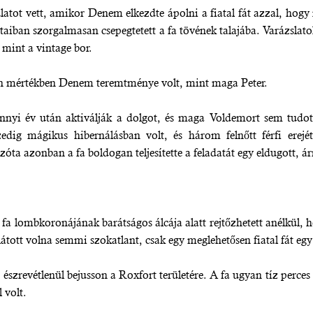
ot vett, amikor Denem elkezdte ápolni a fiatal fát azzal, hogy r
aiban szorgalmasan csepegtetett a fa tövének talajába. Varázslato
 mint a vintage bor.
n mértékben Denem teremtménye volt, mint maga Peter.
ennyi év után aktiválják a dolgot, és maga Voldemort sem tud
dig mágikus hibernálásban volt, és három felnőtt férfi erej
ta azonban a fa boldogan teljesítette a feladatát egy eldugott, árn
 a fa lombkoronájának barátságos álcája alatt rejtőzhetett anélkül,
látott volna semmi szokatlant, csak egy meglehetősen fiatal fát egy 
 észrevétlenül bejusson a Roxfort területére. A fa ugyan tíz perce
 volt.