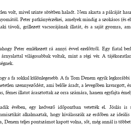
len volt, mivel szinte sötétben haladt. Nem akarta a pálcáját ha
 nyomától. Peter patkányérzékei, amelyek mindig a szokásos (és 
laki távoli, grillezett vacsorájának illatát, és a saját gyomra, 
hogy Peter emlékezett rá annyi évvel ezelőttről. Egy fiatal be
árnyalattal világosabbak voltak, mint a régi vér. A tájékozatla
ségnek.
hogy a fa sokkal különlegesebb. A fa Tom Denem egyik legkorábbi k
hetetlen szennyeződést, ami belőle áradt, a levegőben kavargott, é
s, fémes illatot árasztottak az orra számára, hanem egyfajta émelyí
 évében, egy kedvező időpontban vetették el. Jóslás is sze
misztikát alkalmaztak, hogy kiválasszák az erdőben az ideális
a, Denem teljes pontszámot kapott volna, sőt, még annál is többet