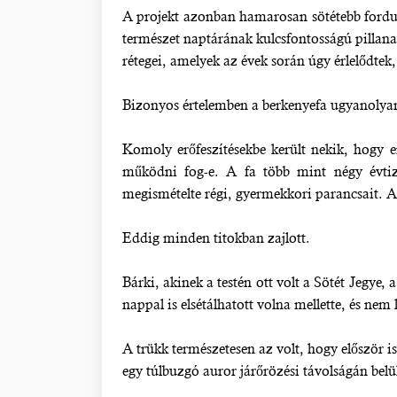
A projekt azonban hamarosan sötétebb fordulat
természet naptárának kulcsfontosságú pillanat
rétegei, amelyek az évek során úgy érlelődtek,
Bizonyos értelemben a berkenyefa ugyanolya
Komoly erőfeszítésekbe került nekik, hogy 
működni fog-e. A fa több mint négy évtize
megismételte régi, gyermekkori parancsait. Azó
Eddig minden titokban zajlott.
Bárki, akinek a testén ott volt a Sötét Jegye,
nappal is elsétálhatott volna mellette, és nem 
A trükk természetesen az volt, hogy először is
egy túlbuzgó auror járőrözési távolságán belül