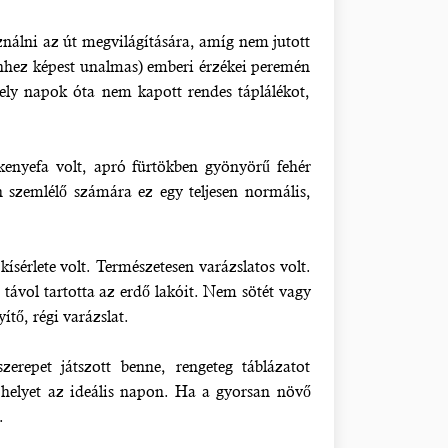
sználni az út megvilágítására, amíg nem jutott
ehhez képest unalmas) emberi érzékei peremén
amely napok óta nem kapott rendes táplálékot,
rkenyefa volt, apró fürtökben gyönyörű fehér
n szemlélő számára ez egy teljesen normális,
ísérlete volt. Természetesen varázslatos volt.
s távol tartotta az erdő lakóit. Nem sötét vagy
tő, régi varázslat.
repet játszott benne, rengeteg táblázatot
 helyet az ideális napon. Ha a gyorsan növő
.