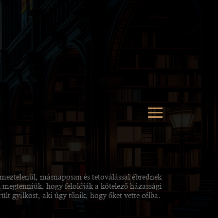
meztelenül, másnaposan és tetoválással ébrednek
 megtenniük, hogy feloldják a kötelező házassági
ült gyilkost, aki úgy tűnik, hogy őket vette célba.