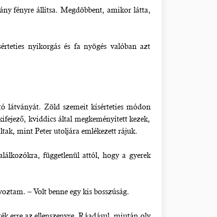
ny fényre állítsa. Megdöbbent, amikor látta,
sérteties nyikorgás és fa nyögés valóban azt
tó látványát. Zöld szemeit kísérteties módon
kifejező, kviddics által megkeményített kezek,
ltak, mint Peter utoljára emlékezett rájuk.
alálkozókra, függetlenül attól, hogy a gyerek
oztam. – Volt benne egy kis bosszúság.
tték erre az ellenszenvre. Ráadásul, miután oly