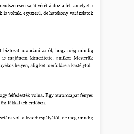
endszeresen saját vérét áldozta fel, amelyet a
k is voltak, egyszerű, de hatékony varázslatok
ott biztosat mondani arról, hogy még mindig
ét is majdnem kimerítette, amikor Mesterük
yékos helyen, alig két mérföldre a kastélytól.
 hogy felfedezték volna. Egy aurorcsapat fényes
ősi fákkal teli erdőben.
s sétára volt a kviddicspályától, de még mindig