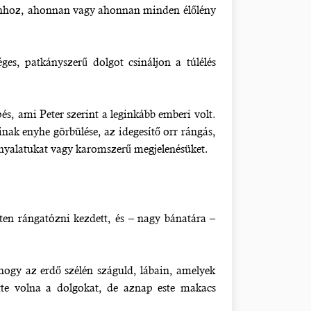
lt ahhoz, ahonnan vagy ahonnan minden élőlény
ges, patkányszerű dolgot csináljon a túlélés
pés, ami Peter szerint a leginkább emberi volt.
nak enyhe görbülése, az idegesítő orr rángás,
 árnyalatukat vagy karomszerű megjelenésüket.
ten rángatózni kezdett, és – nagy bánatára –
, hogy az erdő szélén száguld, lábain, amelyek
tte volna a dolgokat, de aznap este makacs