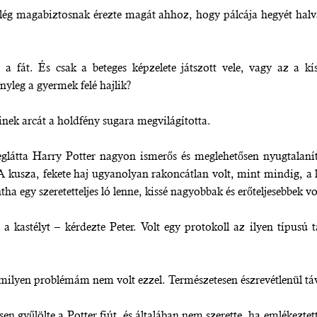
elég magabiztosnak érezte magát ahhoz, hogy pálcája hegyét halvá
a fát. És csak a beteges képzelete játszott vele, vagy az a kí
nyleg a gyermek felé hajlik?
inek arcát a holdfény sugara megvilágította.
meglátta Harry Potter nagyon ismerős és meglehetősen nyugtalaní
A kusza, fekete haj ugyanolyan rakoncátlan volt, mint mindig, a 
a egy szeretetteljes ló lenne, kissé nagyobbak és erőteljesebbek vo
a kastélyt – kérdezte Peter. Volt egy protokoll az ilyen típusú t
milyen problémám nem volt ezzel. Természetesen észrevétlenül táv
en gyűlölte a Potter fiút, és általában nem szerette, ha emlékezte