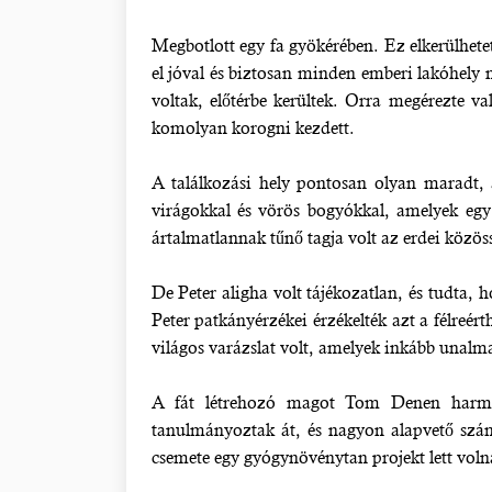
Megbotlott egy fa gyökérében. Ez elkerülhetet
el jóval és biztosan minden emberi lakóhely
voltak, előtérbe kerültek. Orra megérezte va
komolyan korogni kezdett.
A találkozási hely pontosan olyan maradt, a
virágokkal és vörös bogyókkal, amelyek egy 
ártalmatlannak tűnő tagja volt az erdei közös
De Peter aligha volt tájékozatlan, és tudta, 
Peter patkányérzékei érzékelték azt a félreért
világos varázslat volt, amelyek inkább unalma
A fát létrehozó magot Tom Denen harmadik
tanulmányoztak át, és nagyon alapvető szám
csemete egy gyógynövénytan projekt lett voln