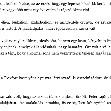
és a félelem érzése, az az érzés, hogy egy lépéssel közelebb kerü
en vagy több mint egy évtizeden át rágcsálóként élni.
éljen, bujkáljon, szaladgáljon, és mindenféle csúnya, de szüksé
is tartott. A „szaladgálás” már régóta csúnya szóvá vált.
 volt ez egy lendületes, sietős séta, hanem egy lassú, kényelmes lé
 énjének, amelyek állandósultak, nagy bánatára. Ott volt a vállai
s az a tény, hogy a körmei soha nem veszítették el teljesen sárgás
 Roxfort kastélyának puszta látványától is összehúzódott, őrül
vánvaló volt, hogy az iskola túl sok emléket őrzött. Peter rájött
 alakjában. Az átalakulás simábbá, összességében könnyebbé te