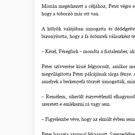
Miután megérkezett a céljához, Peter végre 
hogy a toborzó már ott van.
A kölyök valójában simogatta és dédelgette 
bizonyította, hogy a fa örömteli válaszként té
– Késel, Féregfark – mondta a fiatalember, ak
Peter szívverése kissé felgyorsult, amikor 
megvilágította Peter pálcájának sárga fénye. 
amelyek a berkenyefa törzsét simogatták, minth
– Remélem, sikerült észrevétlenül elhagynod 
szeretett-e emlékezni rá vagy sem.
– Figyelembe véve, hogy az elmúlt évben sem
Peter haragja azonnal felcsapott. Szenvedélyes