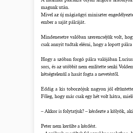
magunk után.
Mivel az új mágiaügyi miniszter engedélyezte
ember a saját pálcáját.
Mindenesetre valóban szerencséjük volt, hog
csak annyit tudtak elérni, hogy a lopott pálc
Hogy a szóban forgó pálca valójában Lucius M
sors, és az utóbbit nem említette senki Volde
kétségtelenül a hasát fogta a nevetéstől.
Eddig a kis toborzójuk nagyon jól eltüntett
Főleg, hogy már csak egy hét volt hátra, mielőt
– Akkor is folytatjuk? – kérdezte a kölyök, a
Peter nem kerülte a kérdést.