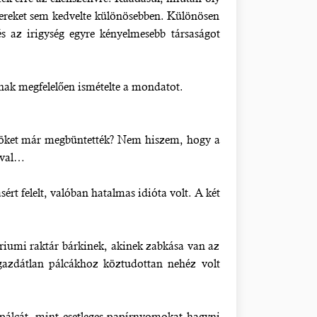
zsereket sem kedvelte különösebben. Különösen
és az irigység egyre kényelmesebb társaságot
ainak megfelelően ismételte a mondatot.
lősöket már megbüntették? Nem hiszem, hogy a
ával…
sért felelt, valóban hatalmas idióta volt. A két
riumi raktár bárkinek, akinek zabkása van az
gazdátlan pálcákhoz köztudottan nehéz volt
 pálcát, mint esetleges papírnyomokat hagyni