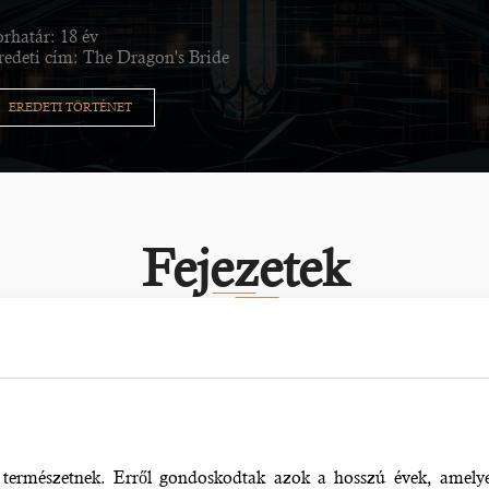
orhatár: 18 év
redeti cím: The Dragon's Bride
EREDETI TÖRTÉNET
Fejezetek
 természetnek. Erről gondoskodtak azok a hosszú évek, amelyek