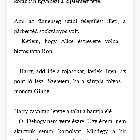
korábban ugyanezt a kijelentést tette.
Ami az ünnepség utáni felépülést illeti, a
párbeszéd szokványos volt.
– Kétlem, hogy Alice észrevette volna –
biztosította Ron.
– Harry, add ide a tojásokat, kérlek. Igen, az
pont jó lesz. Szeretem, ha a sárgája folyós –
mondta Ginny.
Harry zavartan letette a tálat a barátja elé.
– Ó. Dehogy nem vette észre. Úgy értem, nem
akartunk semmi komolyat. Mindegy, a hír