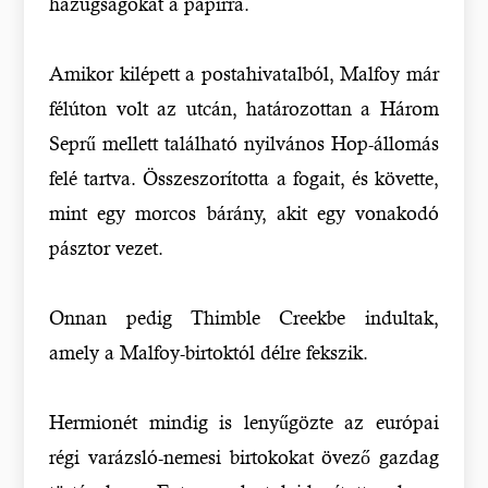
hazugságokat a papírra.
Amikor kilépett a postahivatalból, Malfoy már
félúton volt az utcán, határozottan a Három
Seprű mellett található nyilvános Hop-állomás
felé tartva. Összeszorította a fogait, és követte,
mint egy morcos bárány, akit egy vonakodó
pásztor vezet.
Onnan pedig Thimble Creekbe indultak,
amely a Malfoy-birtoktól délre fekszik.
Hermionét mindig is lenyűgözte az európai
régi varázsló-nemesi birtokokat övező gazdag