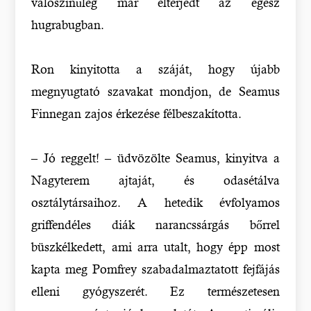
valószínűleg már elterjedt az egész
hugrabugban.
Ron kinyitotta a száját, hogy újabb
megnyugtató szavakat mondjon, de Seamus
Finnegan zajos érkezése félbeszakította.
– Jó reggelt! – üdvözölte Seamus, kinyitva a
Nagyterem ajtaját, és odasétálva
osztálytársaihoz. A hetedik évfolyamos
griffendéles diák narancssárgás bőrrel
büszkélkedett, ami arra utalt, hogy épp most
kapta meg Pomfrey szabadalmaztatott fejfájás
elleni gyógyszerét. Ez természetesen