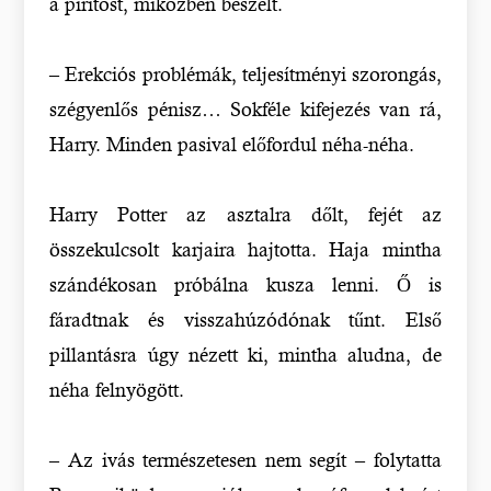
a pirítóst, miközben beszélt.
– Erekciós problémák, teljesítményi szorongás,
szégyenlős pénisz… Sokféle kifejezés van rá,
Harry. Minden pasival előfordul néha-néha.
Harry Potter az asztalra dőlt, fejét az
összekulcsolt karjaira hajtotta. Haja mintha
szándékosan próbálna kusza lenni. Ő is
fáradtnak és visszahúzódónak tűnt. Első
pillantásra úgy nézett ki, mintha aludna, de
néha felnyögött.
– Az ivás természetesen nem segít – folytatta