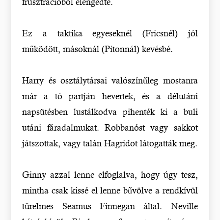
frusztrációból elengedte.
Ez a taktika egyeseknél (Fricsnél) jól
működött, másoknál (Pitonnál) kevésbé.
Harry és osztálytársai valószínűleg mostanra
már a tó partján hevertek, és a délutáni
napsütésben lustálkodva pihenték ki a buli
utáni fáradalmukat. Robbanóst vagy sakkot
játszottak, vagy talán Hagridot látogatták meg.
Ginny azzal lenne elfoglalva, hogy úgy tesz,
mintha csak kissé el lenne bűvölve a rendkívül
türelmes Seamus Finnegan által. Neville