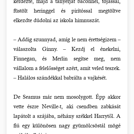
kérdezte, majd a tányérját baconnel, tojással,
füstölt heringgel és pirítóssal megtöltve
elkezdte dúdolni az iskola himnuszát.
– Addig szunnyad, amíg le nem érettségizem –
válaszolta Ginny. – Kezdj el énekelni,
Finnegan, és Merlin segítse meg, nem
vállalom a felelősséget azért, amit veled teszek.
– Halálos szándékkal babrálta a vajkését.
De Seamus már nem mosolygott. Épp akkor
vette észre Neville-t, aki csendben zabkását
lapátolt a szájába, néhány székkel Harrytől. A
fiú egy különösen nagy gyümölcsöstál mögé