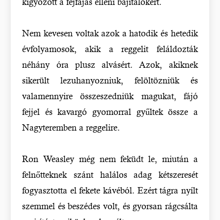
kígyózott a fejfájás elleni bájitalokért.
Nem kevesen voltak azok a hatodik és hetedik
évfolyamosok, akik a reggelit feláldozták
néhány óra plusz alvásért. Azok, akiknek
sikerült lezuhanyozniuk, felöltözniük és
valamennyire összeszedniük magukat, fájó
fejjel és kavargó gyomorral gyűltek össze a
Nagyteremben a reggelire.
Ron Weasley még nem feküdt le, miután a
felnőtteknek szánt halálos adag kétszeresét
fogyasztotta el fekete kávéból. Ezért tágra nyílt
szemmel és beszédes volt, és gyorsan rágcsálta