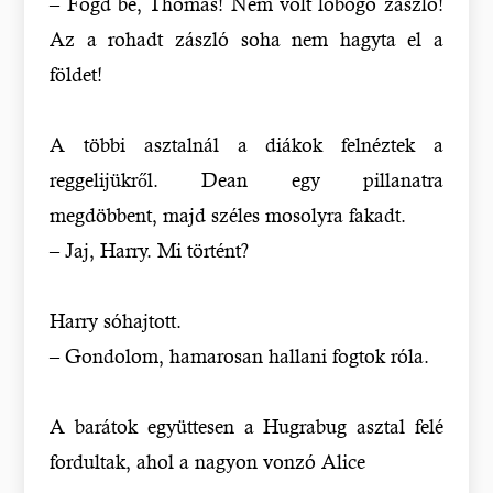
– Fogd be, Thomas! Nem volt lobogó zászló!
Az a rohadt zászló soha nem hagyta el a
földet!
A többi asztalnál a diákok felnéztek a
reggelijükről. Dean egy pillanatra
megdöbbent, majd széles mosolyra fakadt.
– Jaj, Harry. Mi történt?
Harry sóhajtott.
– Gondolom, hamarosan hallani fogtok róla.
A barátok együttesen a Hugrabug asztal felé
fordultak, ahol a nagyon vonzó Alice