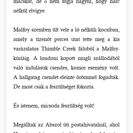
macskát, de ő nem fogja hagyni, hogy harc
nélkül elvigye.
Malfoy szemben ült vele a ló nélküli kocsiban,
amely a tizenöt perces utat tette meg a kis
varázslatos Thimble Creek faluból a Malfoy-
kúriáig. A londoni kopott mugli szállodából
való indulásuk csendes, komor esemény volt.
A hallgatag csendet eleinte örömmel fogadták.
De most csak a feszültséget fokozta.
És istenem, micsoda feszültség volt!
Megálltak az Abszol úti postahivatalnál, ahol