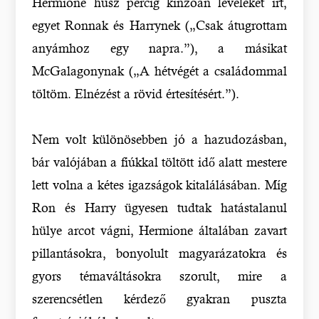
Hermione húsz percig kínzóan leveleket írt,
egyet Ronnak és Harrynek („Csak átugrottam
anyámhoz egy napra.”), a másikat
McGalagonynak („A hétvégét a családommal
töltöm. Elnézést a rövid értesítésért.”).
Nem volt különösebben jó a hazudozásban,
bár valójában a fiúkkal töltött idő alatt mestere
lett volna a kétes igazságok kitalálásában. Míg
Ron és Harry ügyesen tudtak hatástalanul
hülye arcot vágni, Hermione általában zavart
pillantásokra, bonyolult magyarázatokra és
gyors témaváltásokra szorult, mire a
szerencsétlen kérdező gyakran puszta