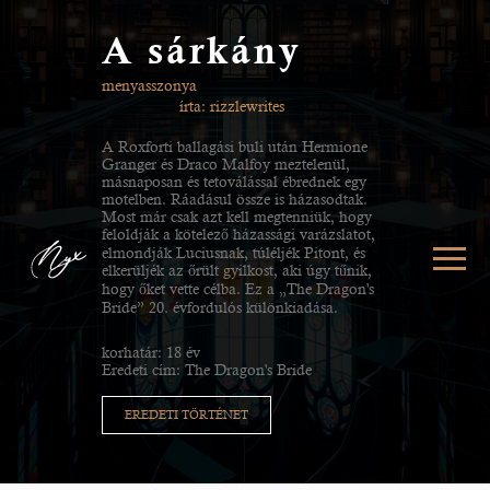
A sárkány
menyasszonya
írta: rizzlewrites
A Roxforti ballagási buli után Hermione
Granger és Draco Malfoy meztelenül,
másnaposan és tetoválással ébrednek egy
motelben. Ráadásul össze is házasodtak.
Most már csak azt kell megtenniük, hogy
feloldják a kötelező házassági varázslatot,
elmondják Luciusnak, túléljék Pitont, és
elkerüljék az őrült gyilkost, aki úgy tűnik,
hogy őket vette célba. Ez a „The Dragon's
Bride” 20. évfordulós különkiadása.
korhatár: 18 év
Eredeti cím: The Dragon's Bride
EREDETI TÖRTÉNET