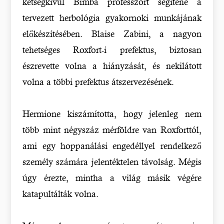
kétségkívül Bimba professzort segítené a
tervezett herbológia gyakornoki munkájának
előkészítésében. Blaise Zabini, a nagyon
tehetséges Roxfort-i prefektus, biztosan
észrevette volna a hiányzását, és nekilátott
volna a többi prefektus átszervezésének.
Hermione kiszámította, hogy jelenleg nem
több mint négyszáz mérföldre van Roxforttól,
ami egy hoppanálási engedéllyel rendelkező
személy számára jelentéktelen távolság. Mégis
úgy érezte, mintha a világ másik végére
katapultálták volna.