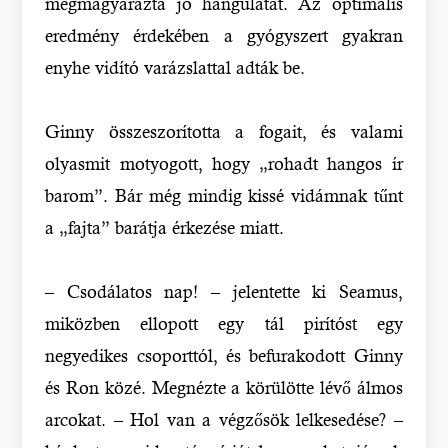
megmagyarázta jó hangulatát. Az optimális
eredmény érdekében a gyógyszert gyakran
enyhe vidító varázslattal adták be.
Ginny összeszorította a fogait, és valami
olyasmit motyogott, hogy „rohadt hangos ír
barom”. Bár még mindig kissé vidámnak tűnt
a „fajta” barátja érkezése miatt.
– Csodálatos nap! – jelentette ki Seamus,
miközben ellopott egy tál pirítóst egy
negyedikes csoporttól, és befurakodott Ginny
és Ron közé. Megnézte a körülötte lévő álmos
arcokat. – Hol van a végzősök lelkesedése? –