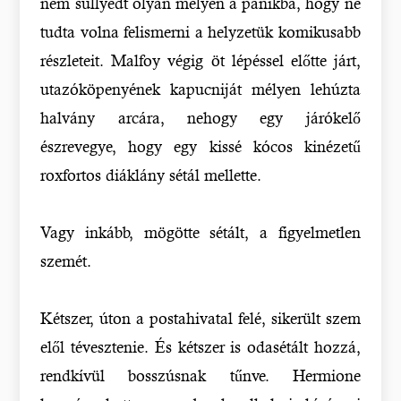
nem süllyedt olyan mélyen a pánikba, hogy ne
tudta volna felismerni a helyzetük komikusabb
részleteit. Malfoy végig öt lépéssel előtte járt,
utazóköpenyének kapucniját mélyen lehúzta
halvány arcára, nehogy egy járókelő
észrevegye, hogy egy kissé kócos kinézetű
roxfortos diáklány sétál mellette.
Vagy inkább, mögötte sétált, a figyelmetlen
szemét.
Kétszer, úton a postahivatal felé, sikerült szem
elől tévesztenie. És kétszer is odasétált hozzá,
rendkívül bosszúsnak tűnve. Hermione