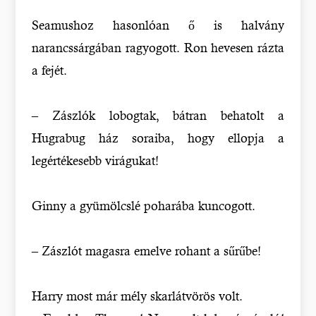
Seamushoz hasonlóan ő is halvány
narancssárgában ragyogott. Ron hevesen rázta
a fejét.
– Zászlók lobogtak, bátran behatolt a
Hugrabug ház soraiba, hogy ellopja a
legértékesebb virágukat!
Ginny a gyümölcslé poharába kuncogott.
– Zászlót magasra emelve rohant a sűrűbe!
Harry most már mély skarlátvörös volt.