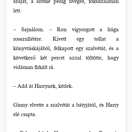
száját, a szeme pedig üveges, fókuszálatlan
lett.
– Sajnálom. – Ron vigyorgott a húga
rosszullétére. Kivett egy tollat a
könyvtáskájából, felkapott egy szalvétát, és a
következő két percet azzal töltötte, hogy
vidáman firkált rá.
– Add át Harrynek, kérlek.
Ginny elvette a szalvétát a bátyjától, és Harry
elé csapta.