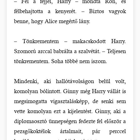
– Fel a fejjel, Harry – mondta Ron, és
félbehajtotta a kenyerét. – Biztos vagyok
benne, hogy Alice megértő lány.
– Tönkrementem – makacskodott Harry.
Szomorú arccal babrálta a szalvétát. – Teljesen
tönkrementem. Soha többé nem iszom.
Mindenki, aki hallótávolságon belül volt,
komolyan bólintott. Ginny még Harry vállát is
megsimogatta vigasztalásképp, de senki sem
vette komolyan ezt a kijelentést. Ginny, aki a
diplomaosztó ünnepségen fedezte fel először a
pezsgőkoktélok ártalmait, pár perccel