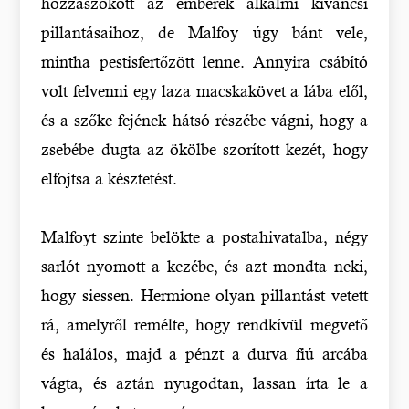
hozzászokott az emberek alkalmi kíváncsi
pillantásaihoz, de Malfoy úgy bánt vele,
mintha pestisfertőzött lenne. Annyira csábító
volt felvenni egy laza macskakövet a lába elől,
és a szőke fejének hátsó részébe vágni, hogy a
zsebébe dugta az ökölbe szorított kezét, hogy
elfojtsa a késztetést.
Malfoyt szinte belökte a postahivatalba, négy
sarlót nyomott a kezébe, és azt mondta neki,
hogy siessen. Hermione olyan pillantást vetett
rá, amelyről remélte, hogy rendkívül megvető
és halálos, majd a pénzt a durva fiú arcába
vágta, és aztán nyugodtan, lassan írta le a