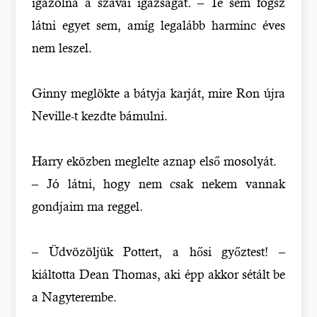
igazolná a szavai igazságát. – Te sem fogsz
látni egyet sem, amíg legalább harminc éves
nem leszel.
Ginny meglökte a bátyja karját, mire Ron újra
Neville-t kezdte bámulni.
Harry eközben meglelte aznap első mosolyát.
– Jó látni, hogy nem csak nekem vannak
gondjaim ma reggel.
– Üdvözöljük Pottert, a hősi győztest! –
kiáltotta Dean Thomas, aki épp akkor sétált be
a Nagyterembe.