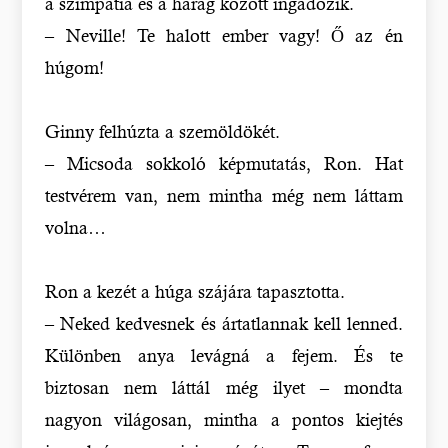
a szimpátia és a harag között ingadozik.
– Neville! Te halott ember vagy! Ő az én
húgom!
Ginny felhúzta a szemöldökét.
– Micsoda sokkoló képmutatás, Ron. Hat
testvérem van, nem mintha még nem láttam
volna…
Ron a kezét a húga szájára tapasztotta.
– Neked kedvesnek és ártatlannak kell lenned.
Különben anya levágná a fejem. És te
biztosan nem láttál még ilyet – mondta
nagyon világosan, mintha a pontos kiejtés