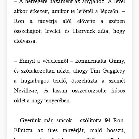
– A hétvégére hazament az anyjához. A levél
akkor érkezett, amikor te lejöttél a lépcsőn. –
Ron a tányérja alól elővette a szépen
összehajtott levelet, és Harrynek adta, hogy
elolvassa.
– Ennyit a védelemről – kommentálta Ginny,
és szórakozottan nézte, ahogy Tim Gaggleby
a hugrabugos terelő, összehúzta a szemét
Neville-re, és lassan összedörzsölte húsos
öklét a nagy tenyerében.
– Gyerünk már, srácok – szólította fel Ron.
Elhúzta az üres tányérját, majd hosszú,