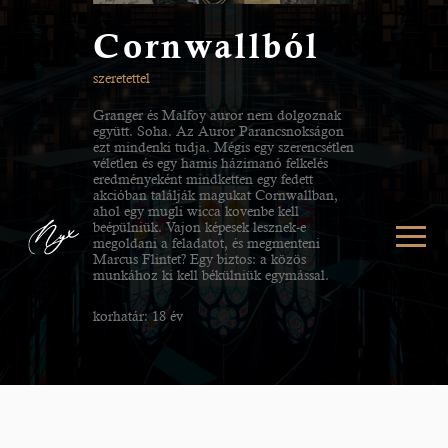
Cornwallból
szeretettel
Granger és Malfoy auror nem dolgoznak
együtt. Soha. Az Auror Parancsnokságon
ezt mindenki tudja. Mégis egy szerencsétlen
véletlen és egy hamis házimanó felkelés
eredményeként mindketten egy fedett
akcióban találják magukat Cornwallban,
ahol egy mugli wicca kovenbe kell
beépülniük. Vajon képesek lesznek-e
megoldani a feladatot, és megmenteni
Marcus Flintet? Egy biztos: a közös
munkához ki kell békülniük egymással.
korhatár: 18 év