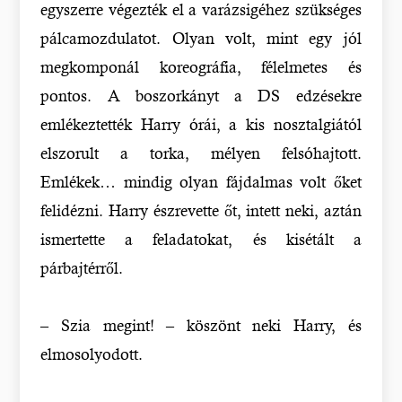
egyszerre végezték el a varázsigéhez szükséges
pálcamozdulatot. Olyan volt, mint egy jól
megkomponál koreográfia, félelmetes és
pontos. A boszorkányt a DS edzésekre
emlékeztették Harry órái, a kis nosztalgiától
elszorult a torka, mélyen felsóhajtott.
Emlékek… mindig olyan fájdalmas volt őket
felidézni. Harry észrevette őt, intett neki, aztán
ismertette a feladatokat, és kisétált a
párbajtérről.
– Szia megint! – köszönt neki Harry, és
elmosolyodott.