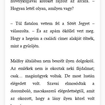
hüvelykujjával köröket rajzolt az arcára. –
Hogyan lettél olyan, amilyen vagy?
– Túl fiatalon vettem fel a Sötét Jegyet –
válaszolta. – És az apám ököllel vert meg.
Hogy a hegeim a családi címer alakját öltsék,
mint a gyűrűjén.
Malfoy általában nem beszélt ilyen dolgokról.
Az emlékek nem is okoztak neki fájdalmat;
csak… magánügyek voltak. De most lustán
elégedett volt. Szavai elmosódtak a
doromboló, macskaszerű elégedettségtől, amit
az okozott, hogy a lány ilyen közel volt