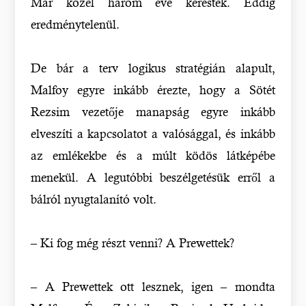
Már közel három éve keresték. Eddig
eredménytelenül.
De bár a terv logikus stratégián alapult,
Malfoy egyre inkább érezte, hogy a Sötét
Rezsim vezetője manapság egyre inkább
elveszíti a kapcsolatot a valósággal, és inkább
az emlékekbe és a múlt ködös látképébe
menekül. A legutóbbi beszélgetésük erről a
bálról nyugtalanító volt.
– Ki fog még részt venni? A Prewettek?
– A Prewettek ott lesznek, igen – mondta