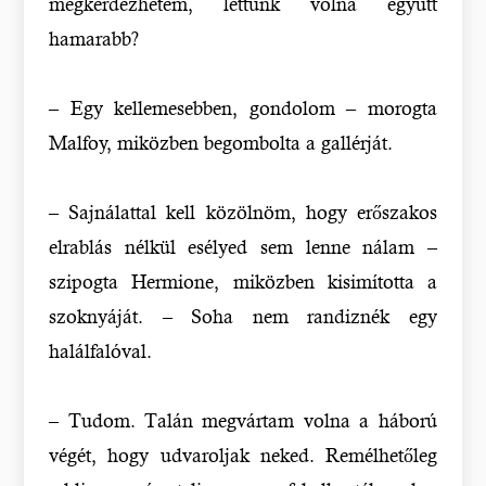
megkérdezhetem, lettünk volna együtt
hamarabb?
– Egy kellemesebben, gondolom – morogta
Malfoy, miközben begombolta a gallérját.
– Sajnálattal kell közölnöm, hogy erőszakos
elrablás nélkül esélyed sem lenne nálam –
szipogta Hermione, miközben kisimította a
szoknyáját. – Soha nem randiznék egy
halálfalóval.
– Tudom. Talán megvártam volna a háború
végét, hogy udvaroljak neked. Remélhetőleg