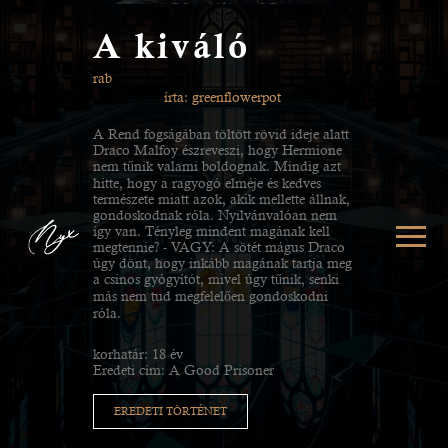
A kiváló
rab
írta: greenflowerpot
A Rend fogságában töltött rövid ideje alatt
Draco Malfoy észreveszi, hogy Hermione
nem tűnik valami boldognak. Mindig azt
hitte, hogy a ragyogó elméje és kedves
természete miatt azok, akik mellette állnak,
gondoskodnak róla. Nyilvánvalóan nem
így van. Tényleg mindent magának kell
megtennie? - VAGY: A sötét mágus Draco
úgy dönt, hogy inkább magának tartja meg
a csinos gyógyítót, mivel úgy tűnik, senki
más nem tud megfelelően gondoskodni
róla.
korhatár: 18 év
Eredeti cím: A Good Prisoner
EREDETI TÖRTÉNET