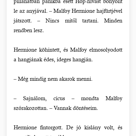
pillanatban pánikba esett Hop-hívást bonyolít
le az anyjával. – Malfoy Hermione hajfürtjével
játszott. – Nincs mitől tartani. Minden
rendben lesz.
Hermione köhintett, és Malfoy elmosolyodott
a hangjának édes, ideges hangján.
– Még mindig nem akarok menni.
– Sajnálom, cicus – mondta Malfoy
szórakozottan. – Vannak döntéseim.
Hermione fintorgott. De jó kislány volt, és