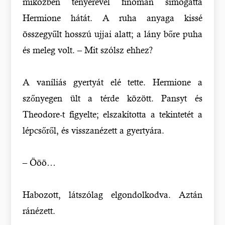
miközben tenyerével finoman simogatta
Hermione hátát. A ruha anyaga kissé
összegyűlt hosszú ujjai alatt; a lány bőre puha
és meleg volt. – Mit szólsz ehhez?
A vaníliás gyertyát elé tette. Hermione a
szőnyegen ült a térde között. Pansyt és
Theodore-t figyelte; elszakította a tekintetét a
lépcsőről, és visszanézett a gyertyára.
– Ööö…
Habozott, látszólag elgondolkodva. Aztán
ránézett.