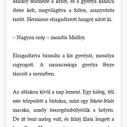
Malfoy felemelte a kezét, és a gyertya kanóca
életre kelt, megvilágítva a foltos, aranyvörös
tartót. Hermione elragadtatott hangot adott ki.
– Nagyon szép – mondta Malfoy.
Elragadtatva bámulta a kis gyertyát, mosolya
ragyogott. A narancssárga gyertya fénye
táncolt a szemében.
Az ablakon kívül a nap lement. Egy hideg, téli
este telepedett a birtokra, mint egy fekete-fehér
macska, amely összegömbölyödik a helyén.
De itt bent meleg volt, és fahéj illata lengett a