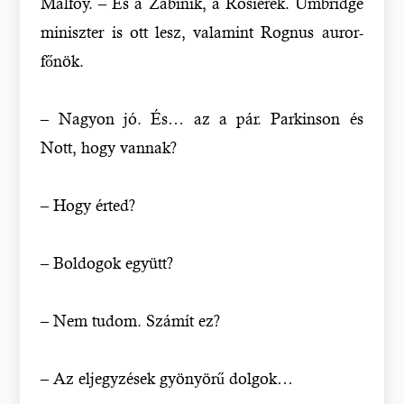
Malfoy. – És a Zabinik, a Rosierek. Umbridge
miniszter is ott lesz, valamint Rognus auror-
főnök.
– Nagyon jó. És… az a pár. Parkinson és
Nott, hogy vannak?
– Hogy érted?
– Boldogok együtt?
– Nem tudom. Számít ez?
– Az eljegyzések gyönyörű dolgok…