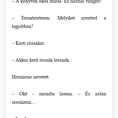
– A könyvek okos húzás. És hoznál virágot?
– Természetesen. Melyiket szereted a
legjobban?
– Kerti rózsákat.
– Akkor kerti rózsák lesznek.
Hermione nevetett.
– Oké – mondta lassan. – És aztán
szerintem…