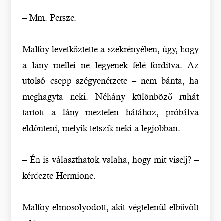
– Mm. Persze.
Malfoy levetkőztette a szekrényében, úgy, hogy
a lány mellei ne legyenek felé fordítva. Az
utolsó csepp szégyenérzete – nem bánta, ha
meghagyta neki. Néhány különböző ruhát
tartott a lány meztelen hátához, próbálva
eldönteni, melyik tetszik neki a legjobban.
– Én is választhatok valaha, hogy mit viselj? –
kérdezte Hermione.
Malfoy elmosolyodott, akit végtelenül elbűvölt