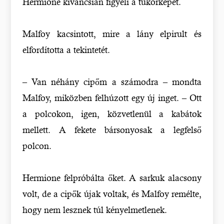
Hermione kíváncsian figyeli a tükörképét.
Malfoy kacsintott, mire a lány elpirult és
elfordította a tekintetét.
– Van néhány cipőm a számodra – mondta
Malfoy, miközben felhúzott egy új inget. – Ott
a polcokon, igen, közvetlenül a kabátok
mellett. A fekete bársonyosak a legfelső
polcon.
Hermione felpróbálta őket. A sarkuk alacsony
volt, de a cipők újak voltak, és Malfoy remélte,
hogy nem lesznek túl kényelmetlenek.