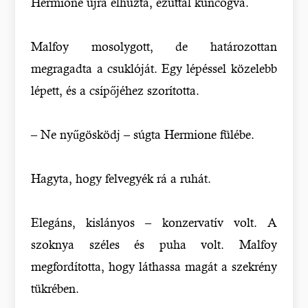
Hermione újra elhúzta, ezúttal kuncogva.
Malfoy mosolygott, de határozottan
megragadta a csuklóját. Egy lépéssel közelebb
lépett, és a csípőjéhez szorította.
– Ne nyűgösködj – súgta Hermione fülébe.
Hagyta, hogy felvegyék rá a ruhát.
Elegáns, kislányos – konzervatív volt. A
szoknya széles és puha volt. Malfoy
megfordította, hogy láthassa magát a szekrény
tükrében.