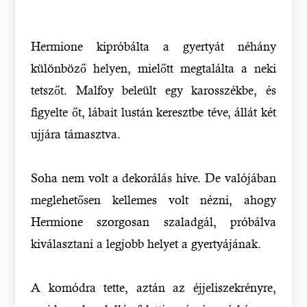
Hermione kipróbálta a gyertyát néhány
különböző helyen, mielőtt megtalálta a neki
tetszőt. Malfoy beleült egy karosszékbe, és
figyelte őt, lábait lustán keresztbe téve, állát két
ujjára támasztva.
Soha nem volt a dekorálás híve. De valójában
meglehetősen kellemes volt nézni, ahogy
Hermione szorgosan szaladgál, próbálva
kiválasztani a legjobb helyet a gyertyájának.
A komódra tette, aztán az éjjeliszekrényre,