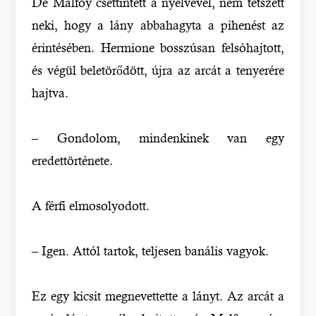
De Malfoy csettintett a nyelvével, nem tetszett
neki, hogy a lány abbahagyta a pihenést az
érintésében. Hermione bosszúsan felsóhajtott,
és végül beletörődött, újra az arcát a tenyerére
hajtva.
– Gondolom, mindenkinek van egy
eredettörténete.
A férfi elmosolyodott.
– Igen. Attól tartok, teljesen banális vagyok.
Ez egy kicsit megnevettette a lányt. Az arcát a