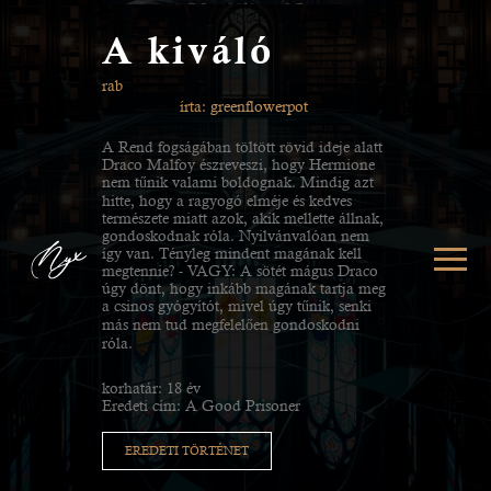
A kiváló
rab
írta: greenflowerpot
A Rend fogságában töltött rövid ideje alatt
Draco Malfoy észreveszi, hogy Hermione
nem tűnik valami boldognak. Mindig azt
hitte, hogy a ragyogó elméje és kedves
természete miatt azok, akik mellette állnak,
gondoskodnak róla. Nyilvánvalóan nem
így van. Tényleg mindent magának kell
megtennie? - VAGY: A sötét mágus Draco
úgy dönt, hogy inkább magának tartja meg
a csinos gyógyítót, mivel úgy tűnik, senki
más nem tud megfelelően gondoskodni
róla.
korhatár: 18 év
Eredeti cím: A Good Prisoner
EREDETI TÖRTÉNET