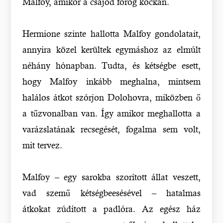
Malfoy, amikor a csajod forog kockán.
Hermione szinte hallotta Malfoy gondolatait,
annyira közel kerültek egymáshoz az elmúlt
néhány hónapban. Tudta, és kétségbe esett,
hogy Malfoy inkább meghalna, mintsem
halálos átkot szórjon Dolohovra, miközben ő
a tűzvonalban van. Így amikor meghallotta a
varázslatának recsegését, fogalma sem volt,
mit tervez.
Malfoy – egy sarokba szorított állat veszett,
vad szemű kétségbeesésével – hatalmas
átkokat zúdított a padlóra. Az egész ház