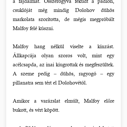
a fájdalmat. Összerogyva feküdt a padlón,
csuklóját még mindig Dolohov dühös
markolata szorította, de mégis megpróbált
Malfoy felé kúszni.
Malfoy hang nélkül viselte a kínzást.
Állkapcája olyan szoros volt, mint egy
acélcsapda, az inai kiugrottak és megfeszültek.
A szeme pedig – dühös, ragyogó – egy
pillanatra sem tért el Dolohovétól.
Amikor a varázslat elmúlt, Malfoy előre
bukott, és vért köpött.