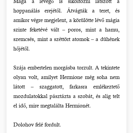
Maga a levegő is sikoltozni látszott a
hoppanálás erejétől. Átvágták a teret, és
amikor végre megjelent, a körülötte lévő mágia
szinte feketévé vált – poros, mint a hamu,
szemcsés, mint a széttört atomok – a dühének
hőjétől.
Szája embertelen morgásba torzult. A tekintete
olyan volt, amilyet Hermione még soha nem
látott – szaggatott, farkasra emlékeztető
mozdulatokkal pásztázta a szobát, és alig telt
el idő, mire megtalálta Hermionét.
Dolohov felé fordult.