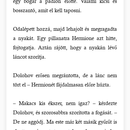
egy bogár a padlón előtte. Valami kicsi és
bosszantó, amit el kell taposni.
Odalépett hozzá, majd lehajolt és megragadta
a nyakát. Egy pillanatra Hermione azt hitte,
fojtogatja. Aztán rájött, hogy a nyakán lévő
láncot szorítja.
Dolohov erősen megrántotta, de a lánc nem
tört el – Hermionét fájdalmasan előre húzta.
– Makacs kis ékszer, nem igaz? – kérdezte
Dolohov, és szorosabbra szorította a fogását. –
De ne aggódj. Ma este már két másik gyűrűt is