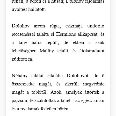
ruhán, a bőrön és a húsán; Dolohov fájdalmas
üvöltést hallatott.
Dolohov arcon rúgta, csizmája undorító
reccsenéssel találta el Hermione állkapcsát, és
a lány hátra repült, de ebben a szűk
lehetőségben Malfoy felállt, és átokáradatot
zúdított rá.
Néhány találat eltalálta Dolohovot, de ő
összeszedte magát, és sikerült megvédnie
magát a többitől. Azok, amelyek áttörtek a
pajzson, felszakították a bőrét – az egész arcán
és a nyakának fedetlen bőrén.