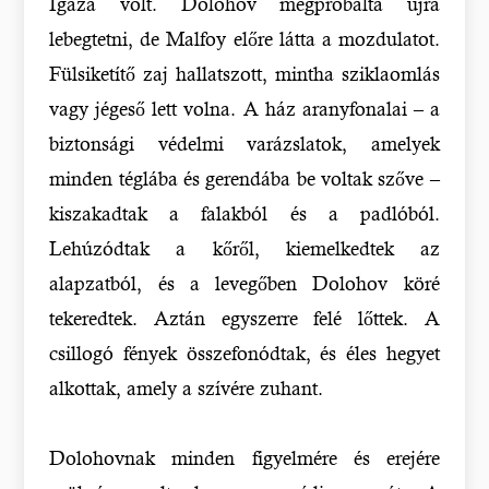
Igaza volt. Dolohov megpróbálta újra
lebegtetni, de Malfoy előre látta a mozdulatot.
Fülsiketítő zaj hallatszott, mintha sziklaomlás
vagy jégeső lett volna. A ház aranyfonalai – a
biztonsági védelmi varázslatok, amelyek
minden téglába és gerendába be voltak szőve –
kiszakadtak a falakból és a padlóból.
Lehúzódtak a kőről, kiemelkedtek az
alapzatból, és a levegőben Dolohov köré
tekeredtek. Aztán egyszerre felé lőttek. A
csillogó fények összefonódtak, és éles hegyet
alkottak, amely a szívére zuhant.
Dolohovnak minden figyelmére és erejére