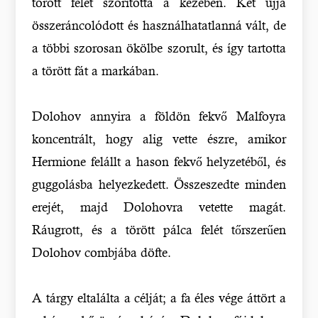
törött felét szorította a kezében. Két ujja
összeráncolódott és használhatatlanná vált, de
a többi szorosan ökölbe szorult, és így tartotta
a törött fát a markában.
Dolohov annyira a földön fekvő Malfoyra
koncentrált, hogy alig vette észre, amikor
Hermione felállt a hason fekvő helyzetéből, és
guggolásba helyezkedett. Összeszedte minden
erejét, majd Dolohovra vetette magát.
Ráugrott, és a törött pálca felét tőrszerűen
Dolohov combjába döfte.
A tárgy eltalálta a célját; a fa éles vége áttört a