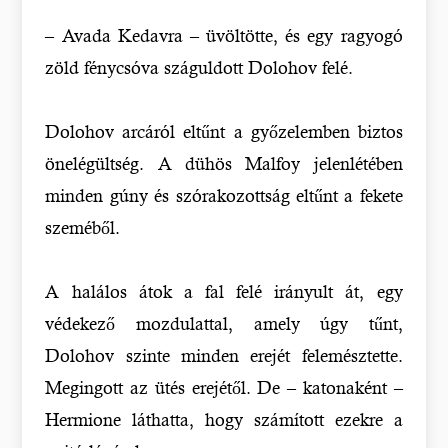
– Avada Kedavra – üvöltötte, és egy ragyogó
zöld fénycsóva száguldott Dolohov felé.
Dolohov arcáról eltűnt a győzelemben biztos
önelégültség. A dühös Malfoy jelenlétében
minden gúny és szórakozottság eltűnt a fekete
szeméből.
A halálos átok a fal felé irányult át, egy
védekező mozdulattal, amely úgy tűnt,
Dolohov szinte minden erejét felemésztette.
Megingott az ütés erejétől. De – katonaként –
Hermione láthatta, hogy számított ezekre a