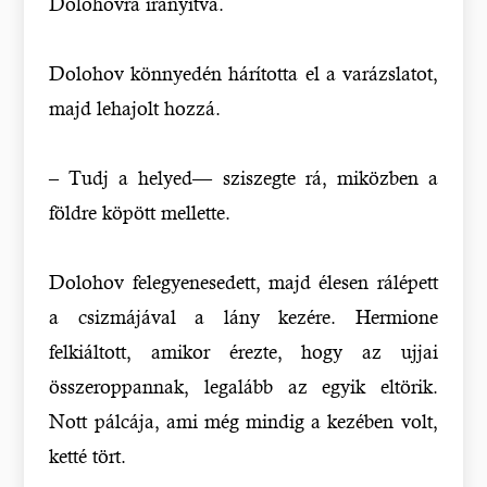
Dolohovra irányítva.
Dolohov könnyedén hárította el a varázslatot,
majd lehajolt hozzá.
– Tudj a helyed–– sziszegte rá, miközben a
földre köpött mellette.
Dolohov felegyenesedett, majd élesen rálépett
a csizmájával a lány kezére. Hermione
felkiáltott, amikor érezte, hogy az ujjai
összeroppannak, legalább az egyik eltörik.
Nott pálcája, ami még mindig a kezében volt,
ketté tört.