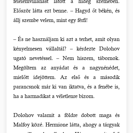
félelemvillanást látott a hideg szemében.
Először látta ezt benne. – Hagyd őt békén, és
állj szembe velem, mint egy férfi!
– És ne használjam ki azt a terhet, amit olyan
kényelmesen vállaltál? – kérdezte Dolohov
ugató nevetéssel. – Nem hiszem, tábornok.
Megöltem az anyádat és a nagynénédet,
mielőtt idejöttem. Az első és a második
parancsnok már ki van iktatva, és a fenébe is,
ha a harmadikat a véletlenre bízom.
Dolohov valamit a földre dobott maga és
Malfoy közé. Hermione látta, ahogy a tárgyak