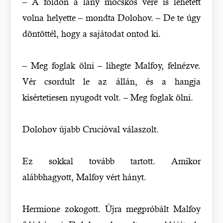
– A földön a lány mocskos vére is lehetett
volna helyette – mondta Dolohov. – De te úgy
döntöttél, hogy a sajátodat ontod ki.
– Meg foglak ölni – lihegte Malfoy, felnézve.
Vér csordult le az állán, és a hangja
kísértetiesen nyugodt volt. – Meg foglak ölni.
Dolohov újabb Crucióval válaszolt.
Ez sokkal tovább tartott. Amikor
alábbhagyott, Malfoy vért hányt.
Hermione zokogott. Újra megpróbált Malfoy