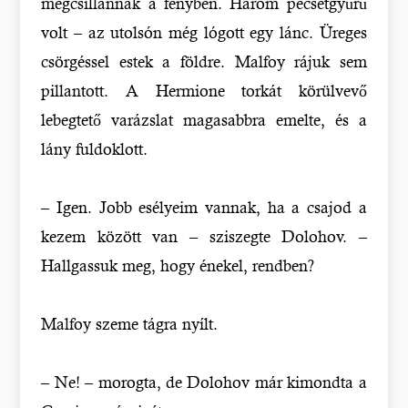
megcsillannak a fényben. Három pecsétgyűrű
volt – az utolsón még lógott egy lánc. Üreges
csörgéssel estek a földre. Malfoy rájuk sem
pillantott. A Hermione torkát körülvevő
lebegtető varázslat magasabbra emelte, és a
lány fuldoklott.
– Igen. Jobb esélyeim vannak, ha a csajod a
kezem között van – sziszegte Dolohov. –
Hallgassuk meg, hogy énekel, rendben?
Malfoy szeme tágra nyílt.
– Ne! – morogta, de Dolohov már kimondta a