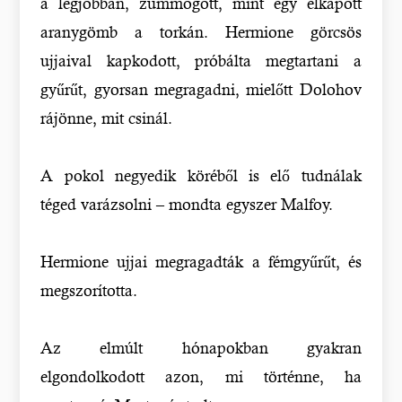
a legjobban, zümmögött, mint egy elkapott
aranygömb a torkán. Hermione görcsös
ujjaival kapkodott, próbálta megtartani a
gyűrűt, gyorsan megragadni, mielőtt Dolohov
rájönne, mit csinál.
A pokol negyedik köréből is elő tudnálak
téged varázsolni – mondta egyszer Malfoy.
Hermione ujjai megragadták a fémgyűrűt, és
megszorította.
Az elmúlt hónapokban gyakran
elgondolkodott azon, mi történne, ha