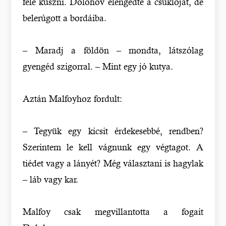
felé kúszni. Dolohov elengedte a csuklóját, de
belerúgott a bordáiba.
– Maradj a földön – mondta, látszólag
gyengéd szigorral. – Mint egy jó kutya.
Aztán Malfoyhoz fordult:
– Tegyük egy kicsit érdekesebbé, rendben?
Szerintem le kell vágnunk egy végtagot. A
tiédet vagy a lányét? Még választani is hagylak
– láb vagy kar.
Malfoy csak megvillantotta a fogait