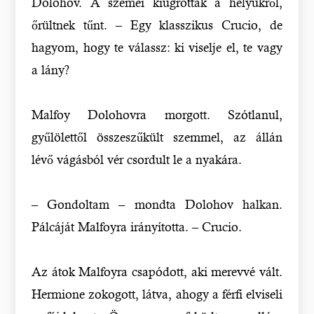
Dolohov. A szemei kiugrottak a helyükről,
őrültnek tűnt. – Egy klasszikus Crucio, de
hagyom, hogy te válassz: ki viselje el, te vagy
a lány?
Malfoy Dolohovra morgott. Szótlanul,
gyűlölettől összeszűkült szemmel, az állán
lévő vágásból vér csordult le a nyakára.
– Gondoltam – mondta Dolohov halkan.
Pálcáját Malfoyra irányította. – Crucio.
Az átok Malfoyra csapódott, aki merevvé vált.
Hermione zokogott, látva, ahogy a férfi elviseli