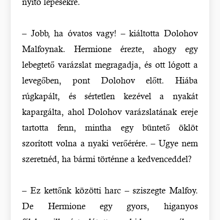
nyitó lépésekre.
– Jobb, ha óvatos vagy! – kiáltotta Dolohov
Malfoynak. Hermione érezte, ahogy egy
lebegtető varázslat megragadja, és ott lógott a
levegőben, pont Dolohov előtt. Hiába
rúgkapált, és sértetlen kezével a nyakát
kapargálta, ahol Dolohov varázslatának ereje
tartotta fenn, mintha egy büntető öklöt
szorított volna a nyaki verőérére. – Ugye nem
szeretnéd, ha bármi történne a kedvenceddel?
– Ez kettőnk közötti harc – sziszegte Malfoy.
De Hermione egy gyors, higanyos