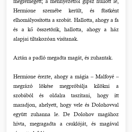
megremegett; a mennyezetről gipsz hullott le,
Hermione szemébe került, és füstként
elhomályosította a szobát. Hallotta, ahogy a fa
és a kő összetörik, hallotta, ahogy a ház
alapjai tiltakozóan visítanak.
Aztán a padló megadta magát, és zuhantak.
Hermione érezte, ahogy a mágia – Malfoyé –
megrázó lökése megpróbálja kilökni a
szobából és oldalra taszítani, hogy itt
maradjon, ahelyett, hogy vele és Dolohovval
együtt zuhanna le. De Dolohov magához
hívta, megragadta a csuklóját, és magával