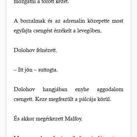
mozgatni a törött kezét.
A borzalmak és az adrenalin közepette most
egyfajta csengést érzékelt a levegőben.
Dolohov felnézett.
– Itt jön – suttogta.
Dolohov hangjában enyhe aggodalom
csengett. Keze megfeszült a pálcája körül.
És akkor megérkezett Malfoy.