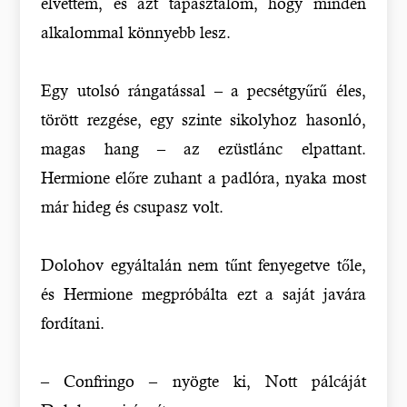
elvettem, és azt tapasztalom, hogy minden
alkalommal könnyebb lesz.
Egy utolsó rángatással – a pecsétgyűrű éles,
törött rezgése, egy szinte sikolyhoz hasonló,
magas hang – az ezüstlánc elpattant.
Hermione előre zuhant a padlóra, nyaka most
már hideg és csupasz volt.
Dolohov egyáltalán nem tűnt fenyegetve tőle,
és Hermione megpróbálta ezt a saját javára
fordítani.
– Confringo – nyögte ki, Nott pálcáját