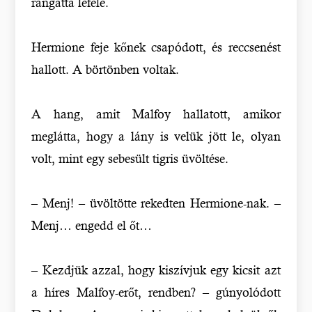
rángatta lefelé.
Hermione feje kőnek csapódott, és reccsenést
hallott. A börtönben voltak.
A hang, amit Malfoy hallatott, amikor
meglátta, hogy a lány is velük jött le, olyan
volt, mint egy sebesült tigris üvöltése.
– Menj! – üvöltötte rekedten Hermione-nak. –
Menj… engedd el őt…
– Kezdjük azzal, hogy kiszívjuk egy kicsit azt
a híres Malfoy-erőt, rendben? – gúnyolódott