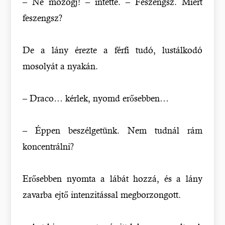
– Ne mozogj! – intette. – Feszengsz. Miért
feszengsz?
De a lány érezte a férfi tudó, lustálkodó
mosolyát a nyakán.
– Draco… kérlek, nyomd erősebben…
– Éppen beszélgetünk. Nem tudnál rám
koncentrálni?
Erősebben nyomta a lábát hozzá, és a lány
zavarba ejtő intenzitással megborzongott.