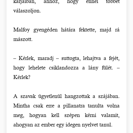
karjaiban, ahhoz, hogy ennél többet
válaszoljon.
Malfoy gyengéden hátára fektette, majd rá
mászott.
– Kérlek, maradj – suttogta, lehajtva a fejét,
hogy lehelete csiklandozza a lány fülét. –
Kérlek?
A szavak ügyetlenül hangzottak a szájában.
Mintha csak erre a pillanatra tanulta volna
meg, hogyan kell szépen kérni valamit,
ahogyan az ember egy idegen nyelvet tanul.