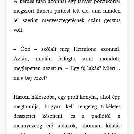
A kérdés után azonnal egy tányér porcukorral
megszórt francia pirítóst tett elé, ami minden
jel szerint megvesztegetésnek szánt gesztus
volt.
– Óóó – szólalt meg Hermione azonnal.
Aztán, miután felfogta, amit mondott,
meglepetten nézett rá. – Egy új lakás? Miért…
mi a baj ezzel?
Három hálószoba, egy profi konyha, ahol épp
megtanulja, hogyan kell rengeteg tökéletes
desszertet készíteni, és a padlótól a
mennyezetig érő ablakok, ahonnan kilátás