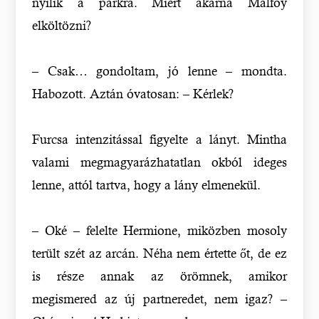
nyílik a parkra. Miért akarna Malfoy
elköltözni?
– Csak… gondoltam, jó lenne – mondta.
Habozott. Aztán óvatosan: – Kérlek?
Furcsa intenzitással figyelte a lányt. Mintha
valami megmagyarázhatatlan okból ideges
lenne, attól tartva, hogy a lány elmenekül.
– Oké – felelte Hermione, miközben mosoly
terült szét az arcán. Néha nem értette őt, de ez
is része annak az örömnek, amikor
megismered az új partneredet, nem igaz? –