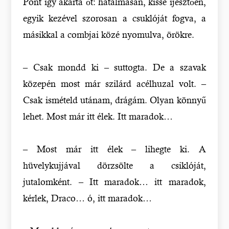
Pont így akarta őt: hatalmasan, kissé ijesztően,
egyik kezével szorosan a csuklóját fogva, a
másikkal a combjai közé nyomulva, örökre.
– Csak mondd ki – suttogta. De a szavak
közepén most már szilárd acélhuzal volt. –
Csak ismételd utánam, drágám. Olyan könnyű
lehet. Most már itt élek. Itt maradok…
– Most már itt élek – lihegte ki. A
hüvelykujjával dörzsölte a csiklóját,
jutalomként. – Itt maradok… itt maradok,
kérlek, Draco… ó, itt maradok…