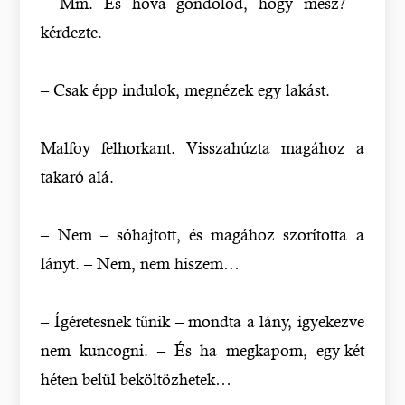
– Mm. És hova gondolod, hogy mész? –
kérdezte.
– Csak épp indulok, megnézek egy lakást.
Malfoy felhorkant. Visszahúzta magához a
takaró alá.
– Nem – sóhajtott, és magához szorította a
lányt. – Nem, nem hiszem…
– Ígéretesnek tűnik – mondta a lány, igyekezve
nem kuncogni. – És ha megkapom, egy-két
héten belül beköltözhetek…