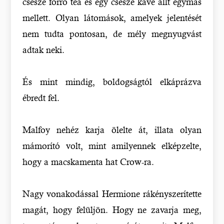
csésze forró tea és egy csésze kávé állt egymás
mellett. Olyan látomások, amelyek jelentését
nem tudta pontosan, de mély megnyugvást
adtak neki.
És mint mindig, boldogságtól elkáprázva
ébredt fel.
Malfoy nehéz karja ölelte át, illata olyan
mámorító volt, mint amilyennek elképzelte,
hogy a macskamenta hat Crow-ra.
Nagy vonakodással Hermione rákényszerítette
magát, hogy felüljön. Hogy ne zavarja meg,