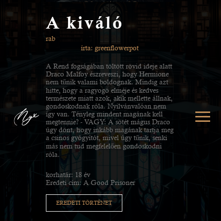
A kiváló
rab
írta: greenflowerpot
A Rend fogságában töltött rövid ideje alatt
Draco Malfoy észreveszi, hogy Hermione
nem tűnik valami boldognak. Mindig azt
hitte, hogy a ragyogó elméje és kedves
természete miatt azok, akik mellette állnak,
gondoskodnak róla. Nyilvánvalóan nem
így van. Tényleg mindent magának kell
megtennie? - VAGY: A sötét mágus Draco
úgy dönt, hogy inkább magának tartja meg
a csinos gyógyítót, mivel úgy tűnik, senki
más nem tud megfelelően gondoskodni
róla.
korhatár: 18 év
Eredeti cím: A Good Prisoner
EREDETI TÖRTÉNET