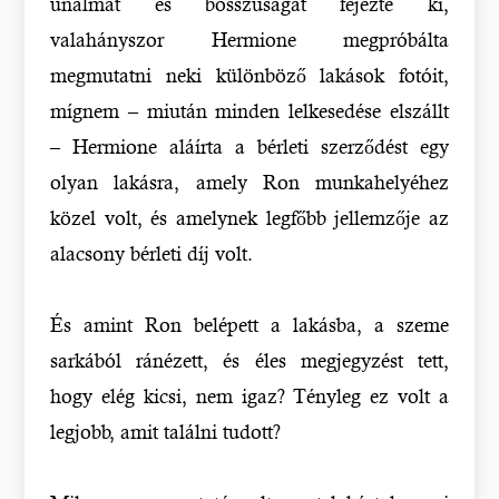
unalmát és bosszúságát fejezte ki,
valahányszor Hermione megpróbálta
megmutatni neki különböző lakások fotóit,
mígnem – miután minden lelkesedése elszállt
– Hermione aláírta a bérleti szerződést egy
olyan lakásra, amely Ron munkahelyéhez
közel volt, és amelynek legfőbb jellemzője az
alacsony bérleti díj volt.
És amint Ron belépett a lakásba, a szeme
sarkából ránézett, és éles megjegyzést tett,
hogy elég kicsi, nem igaz? Tényleg ez volt a
legjobb, amit találni tudott?