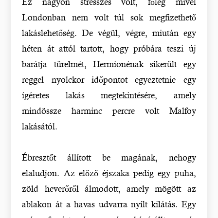
Ez nagyon stresszes volt, főleg mivel
Londonban nem volt túl sok megfizethető
lakáslehetőség. De végül, végre, miután egy
héten át attól tartott, hogy próbára teszi új
barátja türelmét, Hermionénak sikerült egy
reggel nyolckor időpontot egyeztetnie egy
ígéretes lakás megtekintésére, amely
mindössze harminc percre volt Malfoy
lakásától.
Ébresztőt állított be magának, nehogy
elaludjon. Az előző éjszaka pedig egy puha,
zöld heverőről álmodott, amely mögött az
ablakon át a havas udvarra nyílt kilátás. Egy