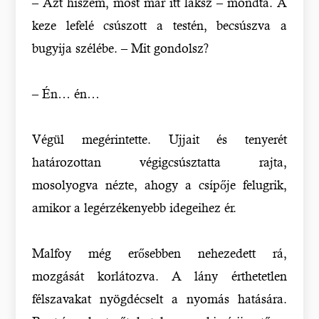
– Azt hiszem, most már itt laksz – mondta. A
keze lefelé csúszott a testén, becsúszva a
bugyija szélébe. – Mit gondolsz?
– Én… én…
Végül megérintette. Ujjait és tenyerét
határozottan végigcsúsztatta rajta,
mosolyogva nézte, ahogy a csípője felugrik,
amikor a legérzékenyebb idegeihez ér.
Malfoy még erősebben nehezedett rá,
mozgását korlátozva. A lány érthetetlen
félszavakat nyögdécselt a nyomás hatására.