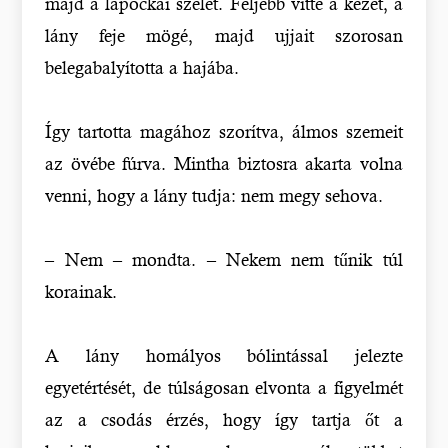
majd a lapockái szélét. Feljebb vitte a kezét, a
lány feje mögé, majd ujjait szorosan
belegabalyította a hajába.
Így tartotta magához szorítva, álmos szemeit
az övébe fúrva. Mintha biztosra akarta volna
venni, hogy a lány tudja: nem megy sehova.
– Nem – mondta. – Nekem nem tűnik túl
korainak.
A lány homályos bólintással jelezte
egyetértését, de túlságosan elvonta a figyelmét
az a csodás érzés, hogy így tartja őt a