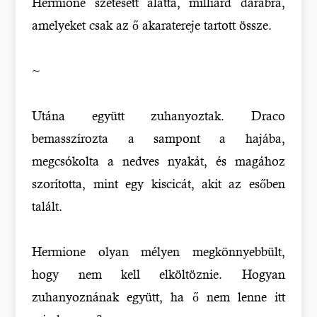
Hermione szétesett alatta, milliárd darabra,
amelyeket csak az ő akaratereje tartott össze.
~
Utána együtt zuhanyoztak. Draco
bemasszírozta a sampont a hajába,
megcsókolta a nedves nyakát, és magához
szorította, mint egy kiscicát, akit az esőben
talált.
Hermione olyan mélyen megkönnyebbült,
hogy nem kell elköltöznie. Hogyan
zuhanyoznának együtt, ha ő nem lenne itt