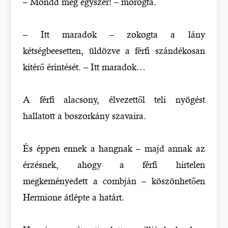
– Mondd még egyszer! – morogta.
– Itt maradok – zokogta a lány
kétségbeesetten, üldözve a férfi szándékosan
kitérő érintését. – Itt maradok…
A férfi alacsony, élvezettől teli nyögést
hallatott a boszorkány szavaira.
És éppen ennek a hangnak – majd annak az
érzésnek, ahogy a férfi hirtelen
megkeményedett a combján – köszönhetően
Hermione átlépte a határt.