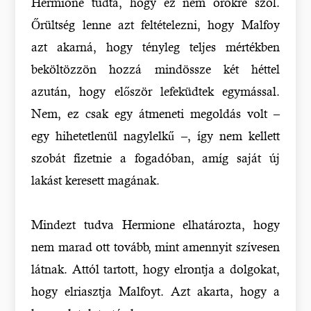
Hermione tudta, hogy ez nem örökre szól.
Őrültség lenne azt feltételezni, hogy Malfoy
azt akarná, hogy tényleg teljes mértékben
beköltözzön hozzá mindössze két héttel
azután, hogy először lefeküdtek egymással.
Nem, ez csak egy átmeneti megoldás volt –
egy hihetetlenül nagylelkű –, így nem kellett
szobát fizetnie a fogadóban, amíg saját új
lakást keresett magának.
Mindezt tudva Hermione elhatározta, hogy
nem marad ott tovább, mint amennyit szívesen
látnak. Attól tartott, hogy elrontja a dolgokat,
hogy elriasztja Malfoyt. Azt akarta, hogy a