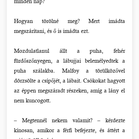
minden nap?
Hogyan törölné meg? Mert imádta
megszárítani, és ő is imádta ezt.
Mozdulatlanul állt a puha, fehér
fürdőszőnyegen, a lábujjai belemélyedtek a
puha szálakba. Malfoy a törülközővel
dörzsölte a csípőjét, a lábait. Csókokat hagyott
az éppen megszáradt részeken, amíg a lány el
nem kuncogott.
– Megtennél nekem valamit? – kérdezte
kínosan, amikor a férfi befejezte, és áttért a