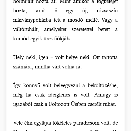
holmijait hozta át. Mint amikor a fogkeféjét
hozta, amit ő egy új, rózsaszín
márványpohárba tett a mosdó mellé. Vagy a
váltóruháit, amelyeket szeretettel betett a
komód egyik üres fiókjába…
Hely neki, igen – volt helye neki. Ott tartotta
számára, mintha várt volna rá.
Így könnyű volt beleegyezni a beköltözésbe,
még ha csak ideiglenes is volt. Amúgy is
igazából csak a Foltozott Üstben cserélt ruhát.
Vele élni egyfajta tökéletes paradicsom volt, de