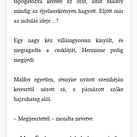
tapogatózva kereste az órát, amit Malfoy
mindig az éjjeliszekrényen hagyott. Eljött már
az indulás ideje…?
Egy nagy kéz villámgyorsan kinyúlt, és
megragadta a csuklóját, Hermione pedig
megijedt.
Malfoy egyetlen, résnyire nyitott szemhéján
keresztül nézett rá, a párnázott szőke
hajzuhatag alól.
– Megijesztettél – mondta nevetve.