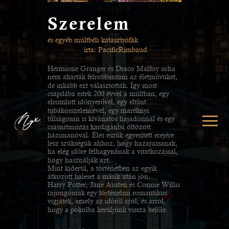
Szerelem
és egyéb múltbéli katasztrófák
írta: PacificRimbaud
Hermione Granger és Draco Malfoy soha
nem akarták felrobbantani az életművüket,
de inkább ezt választották. Így most
csapdába estek 200 évvel a múltban, egy
elromlott időnyerővel, egy eltűnt
tubákosszelencével, egy maréknyi
túlságosan is kívánatos hajadonnal és egy
csavartmintás kardigánba öltözött
házimanóval. Éles eszük egyesített erejére
lesz szükségük ahhoz, hogy hazajussanak,
ha elég időre felhagynának a vitatkozással,
hogy használják azt.
Mint kiderül, a történetben az egyik
átkozott baleset a másik után jön.
Harry Potter, Jane Austen és Connie Willis
rajongóinak egy történelmi romantikus
vígjáték, amely az időről szól, és arról,
hogy a pokolba kerüljünk vissza belőle.