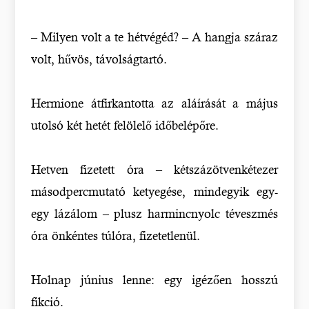
– Milyen volt a te hétvégéd? – A hangja száraz
volt, hűvös, távolságtartó.
Hermione átfirkantotta az aláírását a május
utolsó két hetét felölelő időbelépőre.
Hetven fizetett óra – kétszázötvenkétezer
másodpercmutató ketyegése, mindegyik egy-
egy lázálom – plusz harmincnyolc téveszmés
óra önkéntes túlóra, fizetetlenül.
Holnap június lenne: egy igézően hosszú
fikció.