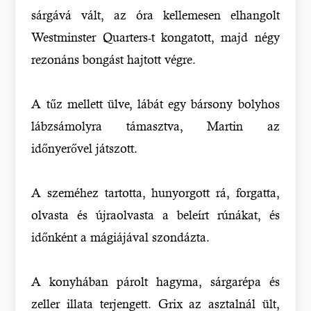
sárgává vált, az óra kellemesen elhangolt
Westminster Quarters-t kongatott, majd négy
rezonáns bongást hajtott végre.
A tűz mellett ülve, lábát egy bársony bolyhos
lábzsámolyra támasztva, Martin az
időnyerővel játszott.
A szeméhez tartotta, hunyorgott rá, forgatta,
olvasta és újraolvasta a beleírt rúnákat, és
időnként a mágiájával szondázta.
A konyhában párolt hagyma, sárgarépa és
zeller illata terjengett. Grix az asztalnál ült,