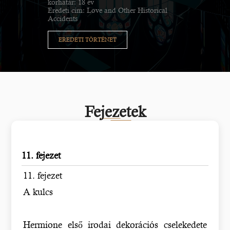
korhatár: 18 év
Eredeti cím: Love and Other Historical
Accidents
EREDETI TÖRTÉNET
Fejezetek
11. fejezet
11. fejezet
A kulcs
Hermione első irodai dekorációs cselekedete