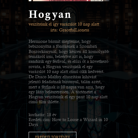
Hogyan
veszítsünk el igy varázslót 10 nap alatt
írta: GracefulLioness
Hermione bármit megtenne, hogy
bebizonyítsa a főnökének a Szombati
Boszorkánynál, hogy készen áll komolyabb
témákról írni, beleértve azt is, hogy
randizik egy férfival, és elűzi őt a következő
rovata, a Hogyan veszítsünk el egy
varázslót 10 nap alatt című cikk kedvéért.
De Draco Malfoy eltaszítása kihívást
jelentő feladatnak bizonyul, talán azért,
mert a férfinak is 10 napja van arra, hogy
egy lány belészeressen. A történetet a
Hogyan veszítsünk el egy pasit 10 nap alatt
című film ihlette.
korhatár: 18 év
Eredeti cím: How to Loose a Wizard in 10
Days
EREDETI TÖRTÉNET