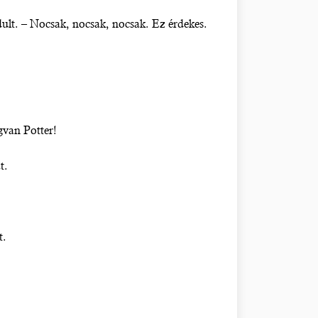
rdult. – Nocsak, nocsak, nocsak. Ez érdekes.
gvan Potter!
t.
t.