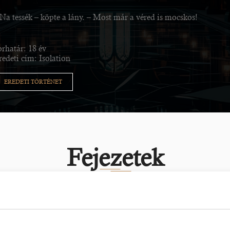
 Na tessék – köpte a lány. – Most már a véred is mocskos!
orhatár: 18 év
redeti cím: Isolation
EREDETI TÖRTÉNET
Fejezetek