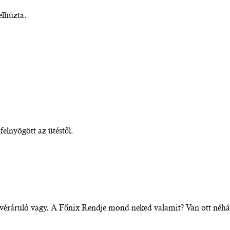
elhúzta.
felnyögött az ütéstől.
e véráruló vagy. A Főnix Rendje mond neked valamit? Van ott néh