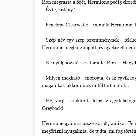
Ron megrázta a fejét, Hermione pedig elfordíto
– És te, kislány?
– Penelope Clearwater – mondta Hermione, t
– Szép név egy szép teremtménynek – felelte
Hermione megborzongott, és igyekezett nem
– Ne nyúlj hozzá! – csattant fel Ron. – Hagy
– Milyen megható – morogta, és az egyik fogó
magatokat, akkor nincs mitől tartanotok…
– Hé, várj! – szakította félbe az egyik bef
Greyback!
Hermione gyomra összeszorult, amikor Fenrir
megőrizni nyugalmát, de tudta, mi fog történ