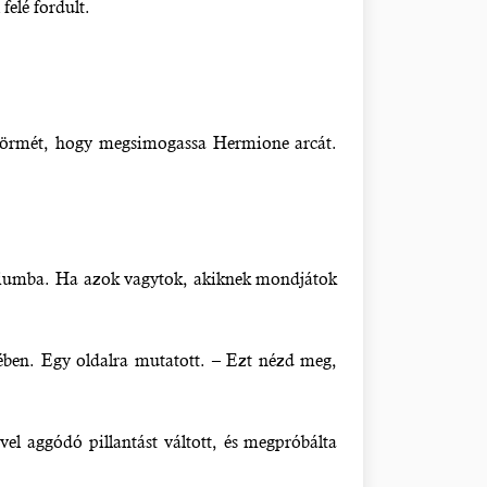
felé fordult.
es körmét, hogy megsimogassa Hermione arcát.
ztériumba. Ha azok vagytok, akiknek mondjátok
zében. Egy oldalra mutatott. – Ezt nézd meg,
el aggódó pillantást váltott, és megpróbálta