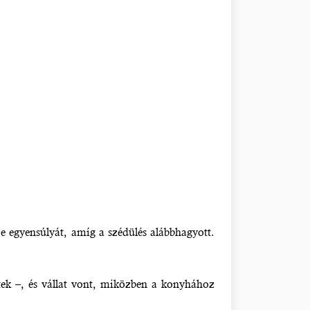
ze egyensúlyát, amíg a szédülés alábbhagyott.
tek –, és vállat vont, miközben a konyhához