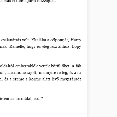
Ha csak el tudna jutni hozzájuk…
csalánártás volt. Eltalálta a célpontját, Harry
dnak. Remélte, hogy ez elég lesz ahhoz, hogy
ldalról emberrablók vették körül őket, a fák
ult, Hermione rájött, mennyire retteg, és a rá
lan, és a szeme a körme alatt lévő megszáradt
rtént az arcoddal, csúf?