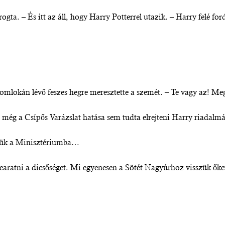
gta. – És itt az áll, hogy Harry Potterrel utazik. – Harry felé fo
homlokán lévő feszes hegre meresztette a szemét. – Te vagy az! Me
s még a Csípős Varázslat hatása sem tudta elrejteni Harry riadalmá
igyük a Minisztériumba…
 learatni a dicsőséget. Mi egyenesen a Sötét Nagyúrhoz visszük őke