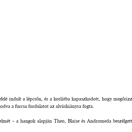
efelé indult a lépcsőn, és a korlátba kapaszkodott, hogy megőriz
odva a furcsa fordulatot az alváshiányra fogta.
elmét – a hangok alapján Theo, Blaise és Andromeda beszélget