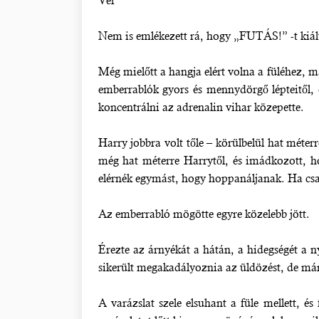
Vér
Nem is emlékezett rá, hogy „FUTÁS!” -t kiál
Még mielőtt a hangja elért volna a füléhez, m
emberrablók gyors és mennydörgő lépteitől, 
koncentrálni az adrenalin vihar közepette.
Harry jobbra volt tőle – körülbelül hat méter
még hat méterre Harrytől, és imádkozott, h
elérnék egymást, hogy hoppanáljanak. Ha cs
Az emberrabló mögötte egyre közelebb jött.
Érezte az árnyékát a hátán, a hidegségét a nya
sikerült megakadályoznia az üldözést, de már 
A varázslat szele elsuhant a füle mellett, é