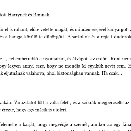
tott Harrynek és Ronnak.
ár el is rohant, előre vetette magát, és minden erejével kanyargott
és a hangja körülötte dübörgött. A sárfoltok és a rejtett dudor
re –, két emberrabló a nyomában, és átvágott az erdőn. Ront nem 
ogy legyen annyi esze, hogy ne mondja ki egyikük nevét sem. Ha
ak eljutnának valahova, ahol biztonságban vannak. Ha csak…
kán. Varázslatot lőtt a válla felett, és a szikrák megperzselte az
érezte, hogy egy másik is utoléri.
s felemelte a karját, hogy megvédje a szemét, amikor az egy fána