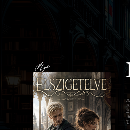
A
A
É
Be
T