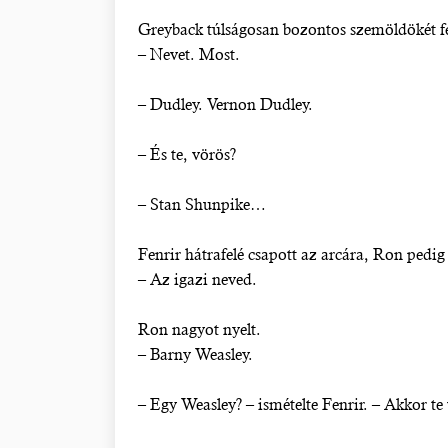
Greyback túlságosan bozontos szemöldökét f
– Nevet. Most.
– Dudley. Vernon Dudley.
– És te, vörös?
– Stan Shunpike…
Fenrir hátrafelé csapott az arcára, Ron pedig 
– Az igazi neved.
Ron nagyot nyelt.
– Barny Weasley.
– Egy Weasley? – ismételte Fenrir. – Akkor t