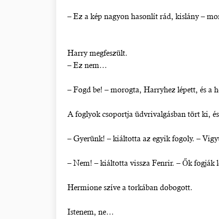
– Ez a kép nagyon hasonlít rád, kislány – moro
Harry megfeszült.
– Ez nem…
– Fogd be! – morogta, Harryhez lépett, és a 
A foglyok csoportja üdvrivalgásban tört ki, é
– Gyerünk! – kiáltotta az egyik fogoly. – V
– Nem! – kiáltotta vissza Fenrir. – Ők fogják
Hermione szíve a torkában dobogott.
Istenem, ne…