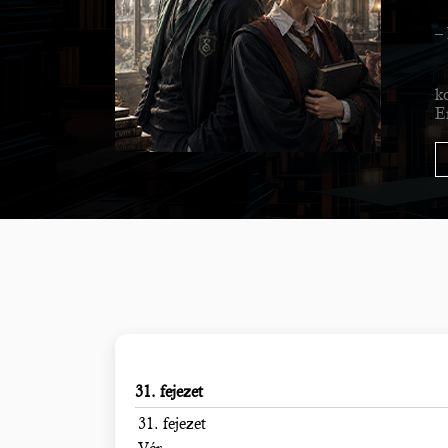
–
k
E
31. fejezet
31. fejezet