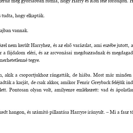
ikerült még gyorsabban futnia, hogy Harry és Ron felé forduljon. 
 tudta, hogy elkapták.
Bajban vannak.
zel nem került Harryhez, és az első varázslat, ami eszébe jutott, a 
kor a fájdalom eléri, és az arcvonásai megduzzadnak és megdaga
merhetetlenné tegye.
n, akik a csoportjukhoz rángatták, de hiába. Most már minden o
dták a karját, de csak akkor, amikor Fenrir Greyback feléjük ind
 lett. Pontosan olyan volt, amilyenre emlékezett: vad és ápolat
dt hangon, és számító pillantása Harryre irányult. – Mi a fasz tö