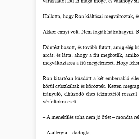
varázslatot lőtt ki maga mögé, és valahogy s
Hallotta, hogy Ron kiáltásai megváltoztak, és
Akkor ennyi volt. Nem fogják hátrahagyni. 
Döntést hozott, és tovább futott, amíg elég kö
arcát, és látta, ahogy a fiú megbotlik, ami
megváltoztassa a fiú megjelenését. Hogy felis
Ron kitartóan küzdött a két emberrabló elle
körül csúszkáltak és köröztek. Ketten megraga
irányuló, elhúzódó éhes tekintetétől rosszul
vérfoltokra esett.
– A menekülés soha nem jó ötlet – mondta reke
– A-allergia – dadogta.