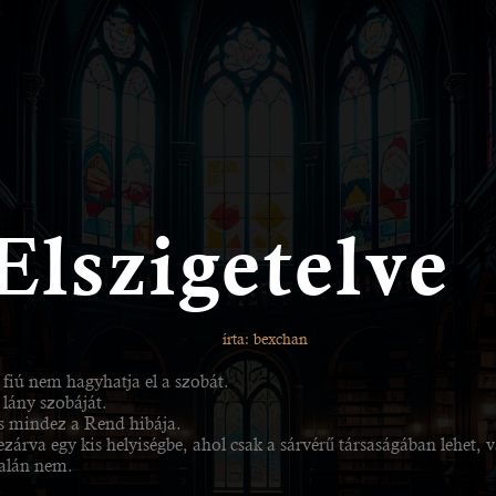
Elszigetelve
írta: bexchan
 fiú nem hagyhatja el a szobát.
 lány szobáját.
s mindez a Rend hibája.
zárva egy kis helyiségbe, ahol csak a sárvérű társaságában lehet, 
alán nem.