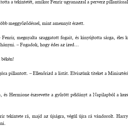
tta a tekintetét, amikor Fenrir ugyanazzal a perverz pillantással 
öbb meggyőződéssel, mint amennyit érzett.
 Fenrir, megnyalta szaggatott fogait, és kinyújtotta sárga, él
 hányni. – Fogadok, hogy édes az ízed…
d békén!
ra pillantott. – Ellenőrizd a listát. Elviszünk titeket a Minis
ogó, és Hermione észrevette a gyűrött példányt a Napilapból a ke
 tekintete rá, majd az újságra, végül újra rá vándorolt. Harryv
ni.