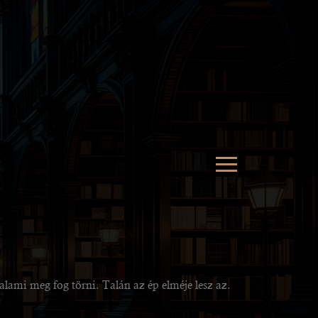
valami meg fog törni. Talán az ép elméje lesz az.