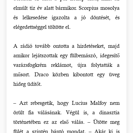
elmúlt tíz év alatt bármikor. Scorpius mosolya
és lelkesedése igazolta a jó döntését, és
elégedettséggel töltötte el.
A rádió tovább ontotta a hirdetéseket, majd
amikor lejátszottak egy fülbemászó, idegesítő
varázsfogkrém reklámot, újra folytatták a
műsort. Draco közben kibontott egy üveg
hideg üdítőt.
– Azt rebesgetik, hogy Lucius Malfoy nem
örült fia válásának. Végül is, a dinasztia
történetében ez az első válás. – Ütötte meg
fülét a szintén bántó mondat. – Akár ki is