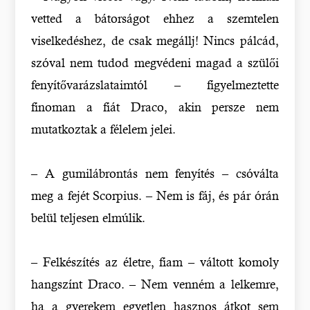
vetted a bátorságot ehhez a szemtelen
viselkedéshez, de csak megállj! Nincs pálcád,
szóval nem tudod megvédeni magad a szülői
fenyítővarázslataimtól – figyelmeztette
finoman a fiát Draco, akin persze nem
mutatkoztak a félelem jelei.
– A gumilábrontás nem fenyítés – csóválta
meg a fejét Scorpius. – Nem is fáj, és pár órán
belül teljesen elmúlik.
– Felkészítés az életre, fiam – váltott komoly
hangszínt Draco. – Nem venném a lelkemre,
ha a gyerekem egyetlen hasznos átkot sem