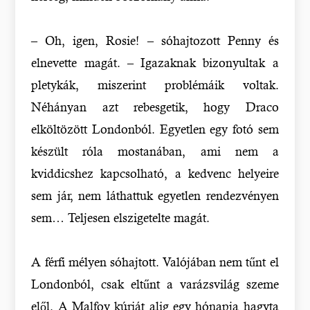
– Oh, igen, Rosie! – sóhajtozott Penny és
elnevette magát. – Igazaknak bizonyultak a
pletykák, miszerint problémáik voltak.
Néhányan azt rebesgetik, hogy Draco
elköltözött Londonból. Egyetlen egy fotó sem
készült róla mostanában, ami nem a
kviddicshez kapcsolható, a kedvenc helyeire
sem jár, nem láthattuk egyetlen rendezvényen
sem… Teljesen elszigetelte magát.
A férfi mélyen sóhajtott. Valójában nem tűnt el
Londonból, csak eltűnt a varázsvilág szeme
elől. A Malfoy kúriát alig egy hónapja hagyta