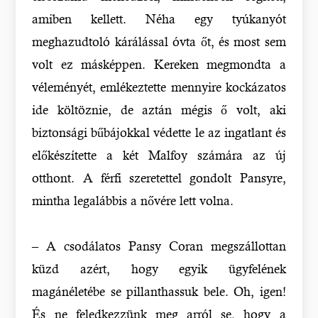
amiben kellett. Néha egy tyúkanyót
meghazudtoló kárálással óvta őt, és most sem
volt ez másképpen. Kereken megmondta a
véleményét, emlékeztette mennyire kockázatos
ide költöznie, de aztán mégis ő volt, aki
biztonsági bűbájokkal védette le az ingatlant és
előkészítette a két Malfoy számára az új
otthont. A férfi szeretettel gondolt Pansyre,
mintha legalábbis a nővére lett volna.
– A csodálatos Pansy Coran megszállottan
küzd azért, hogy egyik ügyfelének
magánéletébe se pillanthassuk bele. Oh, igen!
És ne feledkezzünk meg arról se, hogy a