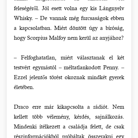
feleségéről. Jól esett volna egy kis Lángnyelv
Whisky. – De vannak még furcsaságok ebben
a kapcsolatban. Miért döntött úgy a bíróság,
hogy Scorpius Malfoy nem kerül az anyjához?
– Felfoghatatlan, miért választanak el két
testvért egymástól – méltatlankodott Penny. –
Ezzel jelentős törést okoznak mindkét gyerek
életében.
Draco erre már kikapcsolta a rádiót. Nem
kellett több vélemény, kérdés, sajnálkozás.
Mindenki ítélkezett a családja felett, de csak
részinformációkból próbáltak összerakni egy