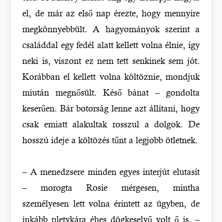
el, de már az első nap érezte, hogy mennyire
megkönnyebbült. A hagyományok szerint a
családdal egy fedél alatt kellett volna élnie, így
neki is, viszont ez nem tett senkinek sem jót.
Korábban el kellett volna költöznie, mondjuk
miután megnősült. Késő bánat – gondolta
keserűen. Bár botorság lenne azt állítani, hogy
csak emiatt alakultak rosszul a dolgok. De
hosszú ideje a költözés tűnt a legjobb ötletnek.
– A menedzsere minden egyes interjút elutasít
– morogta Rosie mérgesen, mintha
személyesen lett volna érintett az ügyben, de
inkább pletykára éhes dögkeselyű volt ő is. –