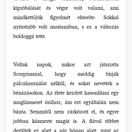
kipróbálását és végre volt valami, ami
mindkettőjük figyelmét elterelte. Sokkal
nyitottabb volt mostanában, s ez a változás
boldoggá tette.
Voltak napok, mikor azt játszotta
Scorpiusszal, hogy meddig bírják
pálcahasználat nélkül, és sokat nevettek a
bénázásokon. Az élete kezdett hasonlítani egy
mugliismeret órához, ám ezt egyáltalán nem
bánta. Semmitől nem zárkózott el, és egyre
jobban kiismerte magát is. A fiával többet
derültek ez alatt a pár hónap alatt, mint az