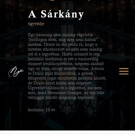
A Sárkány
ügyvédje
Egy házasság nem mindig végzõdik
"boldogan éltek, míg meg nem haltak"
módon. Draco az élõ példa rá, hogy a
hirtelen elhatározott nõsülés nem mindig
sül el a legjobban. Hiába számolt le régi
halálfaló múltjával és lett a varázsvilág
elismert kviddicsjátékosa, mégsem akakult
úgy az élete, ahogy szerette volna. Astoria
és Draco útjai különváltak, a gyerek
felügyeleti jogát elosztották kettõjük között,
de Draco ezzel korán sem elégedett.
Ügyvédet találnia és a legjobbat, aki nem
más, mint Hermione Granger, az épp lelki
válsággal küzdõ mágiajogi képviselõ.
korhatár: 18 év