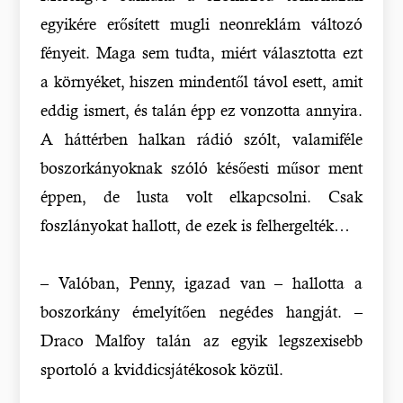
egyikére erősített mugli neonreklám változó
fényeit. Maga sem tudta, miért választotta ezt
a környéket, hiszen mindentől távol esett, amit
eddig ismert, és talán épp ez vonzotta annyira.
A háttérben halkan rádió szólt, valamiféle
boszorkányoknak szóló későesti műsor ment
éppen, de lusta volt elkapcsolni. Csak
foszlányokat hallott, de ezek is felhergelték…
– Valóban, Penny, igazad van – hallotta a
boszorkány émelyítően negédes hangját. –
Draco Malfoy talán az egyik legszexisebb
sportoló a kviddicsjátékosok közül.