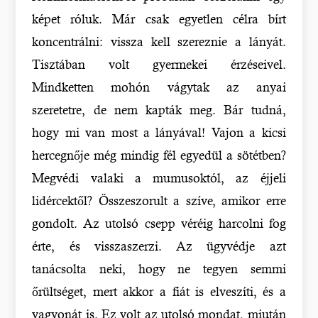
képet róluk. Már csak egyetlen célra bírt
koncentrálni: vissza kell szereznie a lányát.
Tisztában volt gyermekei érzéseivel.
Mindketten mohón vágytak az anyai
szeretetre, de nem kapták meg. Bár tudná,
hogy mi van most a lányával! Vajon a kicsi
hercegnője még mindig fél egyedül a sötétben?
Megvédi valaki a mumusoktól, az éjjeli
lidércektől? Összeszorult a szíve, amikor erre
gondolt. Az utolsó csepp véréig harcolni fog
érte, és visszaszerzi. Az ügyvédje azt
tanácsolta neki, hogy ne tegyen semmi
őrültséget, mert akkor a fiát is elveszíti, és a
vagyonát is. Ez volt az utolsó mondat, miután