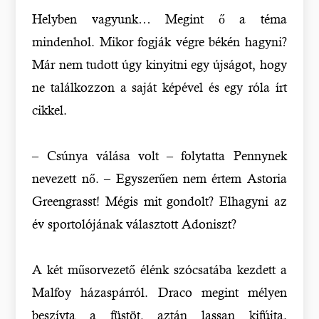
Helyben vagyunk… Megint ő a téma
mindenhol. Mikor fogják végre békén hagyni?
Már nem tudott úgy kinyitni egy újságot, hogy
ne találkozzon a saját képével és egy róla írt
cikkel.
– Csúnya válása volt – folytatta Pennynek
nevezett nő. – Egyszerűen nem értem Astoria
Greengrasst! Mégis mit gondolt? Elhagyni az
év sportolójának választott Adoniszt?
A két műsorvezető élénk szócsatába kezdett a
Malfoy házaspárról. Draco megint mélyen
beszívta a füstöt, aztán lassan kifújta.