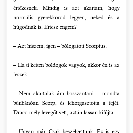
értékesnek. Mindig is azt akartam, hogy
normális gyerekkorod legyen, neked és a
húgodnak is. Értesz engem?
– Azt hiszem, igen – bólogatott Scorpius.
– Ha ti ketten boldogok vagyok, akkor én is az
leszek.
– Nem akartalak ám bosszantani – mondta
bűnbánóan Scorp, és lehorgasztotta a fejét.
Draco mély levegőt vett, aztán lassan kifújta.
– Ugyan már. Csak beszélgettünk. Ez is egy