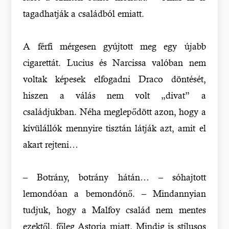
tagadhatják a családból emiatt.
A férfi mérgesen gyújtott meg egy újabb
cigarettát. Lucius és Narcissa valóban nem
voltak képesek elfogadni Draco döntését,
hiszen a válás nem volt „divat” a
családjukban. Néha meglepődött azon, hogy a
kívülállók mennyire tisztán látják azt, amit el
akart rejteni…
– Botrány, botrány hátán… – sóhajtott
lemondóan a bemondónő. – Mindannyian
tudjuk, hogy a Malfoy család nem mentes
ezektől, főleg Astoria miatt. Mindig is stílusos