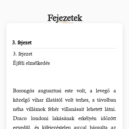
Fejezetek
3. fejezet
3. fejezet
Éjféli elmélkedés
Borongós augusztusi este volt, a levegő a
közelgő vihar illatától volt terhes, a távolban
néha villámok fehér villanásait lehetett látni.
Draco londoni lakásának erkélyén időzött
egyedül, és kifejezéstelen arccal bámulta az