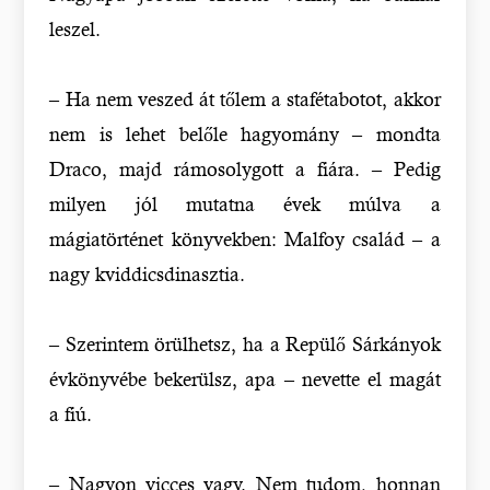
leszel.
– Ha nem veszed át tőlem a stafétabotot, akkor
nem is lehet belőle hagyomány – mondta
Draco, majd rámosolygott a fiára. – Pedig
milyen jól mutatna évek múlva a
mágiatörténet könyvekben: Malfoy család – a
nagy kviddicsdinasztia.
– Szerintem örülhetsz, ha a Repülő Sárkányok
évkönyvébe bekerülsz, apa – nevette el magát
a fiú.
– Nagyon vicces vagy. Nem tudom, honnan