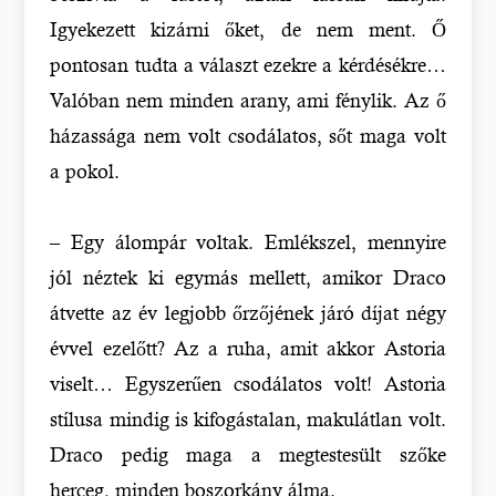
Igyekezett kizárni őket, de nem ment. Ő
pontosan tudta a választ ezekre a kérdésékre…
Valóban nem minden arany, ami fénylik. Az ő
házassága nem volt csodálatos, sőt maga volt
a pokol.
– Egy álompár voltak. Emlékszel, mennyire
jól néztek ki egymás mellett, amikor Draco
átvette az év legjobb őrzőjének járó díjat négy
évvel ezelőtt? Az a ruha, amit akkor Astoria
viselt… Egyszerűen csodálatos volt! Astoria
stílusa mindig is kifogástalan, makulátlan volt.
Draco pedig maga a megtestesült szőke
herceg, minden boszorkány álma.