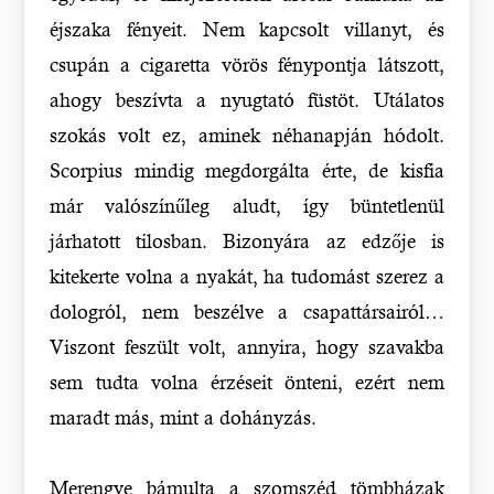
éjszaka fényeit. Nem kapcsolt villanyt, és
csupán a cigaretta vörös fénypontja látszott,
ahogy beszívta a nyugtató füstöt. Utálatos
szokás volt ez, aminek néhanapján hódolt.
Scorpius mindig megdorgálta érte, de kisfia
már valószínűleg aludt, így büntetlenül
járhatott tilosban. Bizonyára az edzője is
kitekerte volna a nyakát, ha tudomást szerez a
dologról, nem beszélve a csapattársairól…
Viszont feszült volt, annyira, hogy szavakba
sem tudta volna érzéseit önteni, ezért nem
maradt más, mint a dohányzás.
Merengve bámulta a szomszéd tömbházak