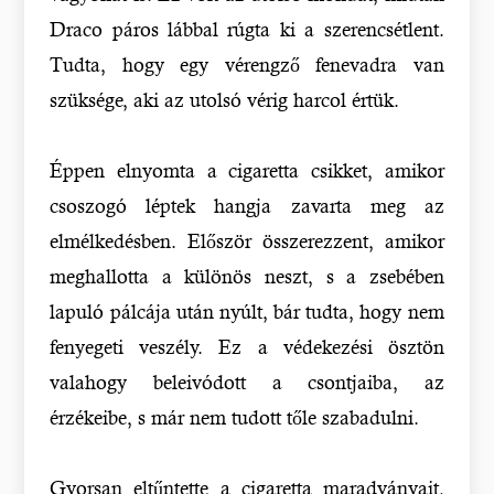
Draco páros lábbal rúgta ki a szerencsétlent.
Tudta, hogy egy vérengző fenevadra van
szüksége, aki az utolsó vérig harcol értük.
Éppen elnyomta a cigaretta csikket, amikor
csoszogó léptek hangja zavarta meg az
elmélkedésben. Először összerezzent, amikor
meghallotta a különös neszt, s a zsebében
lapuló pálcája után nyúlt, bár tudta, hogy nem
fenyegeti veszély. Ez a védekezési ösztön
valahogy beleivódott a csontjaiba, az
érzékeibe, s már nem tudott tőle szabadulni.
Gyorsan eltűntette a cigaretta maradványait,