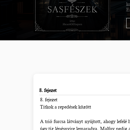
k
E
8. fejezet
8. fejezet
Titkok a repedések között
A trió furcsa látványt nyújtott, ahogy lefel
úgy tíz lépésnyire lemaradva, Malfoy pedig a