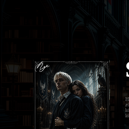
H
z
k
k