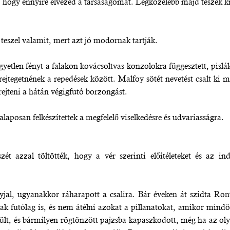
hogy ennyire élvezed a társaságomat. Legközelebb majd teszek ki 
teszel valamit, mert azt jó modornak tartják.
gyetlen fényt a falakon kovácsoltvas konzolokra függesztett, pisl
rejtegetnének a repedések között. Malfoy sötét nevetést csalt ki 
rejteni a hátán végigfutó borzongást.
laposan felkészítettek a megfelelő viselkedésre és udvariasságra.
t azzal töltötték, hogy a vér szerinti előítéleteket és az ind
al, ugyanakkor ráharapott a csalira. Bár éveken át szidta Ront 
sak futólag is, és nem átélni azokat a pillanatokat, amikor mind
ült, és bármilyen rögtönzött pajzsba kapaszkodott, még ha az ol