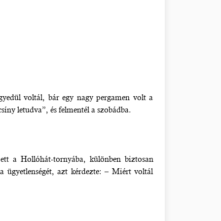
gyedül voltál, bár egy nagy pergamen volt a
síny letudva”, és felmentél a szobádba.
ett a Hollóhát-tornyába, különben biztosan
 ügyetlenségét, azt kérdezte: – Miért voltál