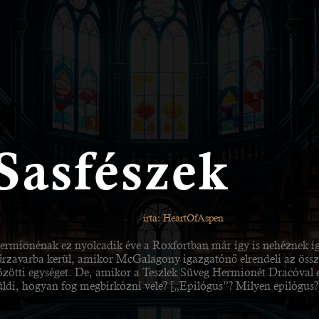
Sasfészek
írta: HeartOfAspen
ermionénak ez nyolcadik éve a Roxfortban már így is nehéznek í
űrzavarba kerül, amikor McGalagony igazgatónő elrendeli az összes
özötti egységet. De, amikor a Teszlek Süveg Hermionét Dracóval e
üldi, hogyan fog megbirkózni vele? [„Epilógus”? Milyen epilógus?]