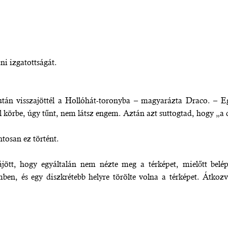
ni izgatottságát.
után visszajöttél a Hollóhát-toronyba – magyarázta Draco. – E
l körbe, úgy tűnt, nem látsz engem. Aztán azt suttogtad, hogy „a c
tosan ez történt.
jött, hogy egyáltalán nem nézte meg a térképet, mielőtt belép
ben, és egy diszkrétebb helyre törölte volna a térképet. Átkozva