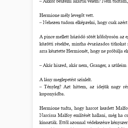
– Akkor beszélni akartál velem? Nem tudtam, 
Hermione mély levegőt vett.
– Nehezen tudom elképzelni, hogy csak azért 
A pince mellett húzódó sötét kőfolyosón az e
közötti résekbe, mintha évszázados titkokat 
arra késztette Hermionét, hogy ne próbálja el
– Akár hiszed, akár nem, Granger, a szüleim a
A lány meglepetést színlelt.
– Tényleg? Azt hittem, az idejük nagy részé
koponyádba.
Hermione tudta, hogy harcot kezdett Malfoyj
Narcissa Malfoy említését hallani, még ha c
kínozták. Ettől azonnal védekezésre kényszer