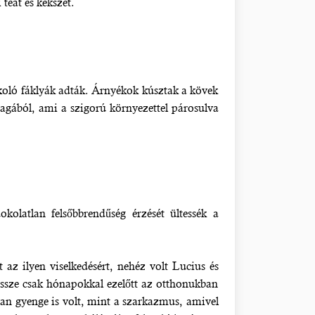
teát és kekszet.
ákoló fáklyák adták. Árnyékok kúsztak a kövek
magából, ami a szigorú környezettel párosulva
okolatlan felsőbbrendűség érzését ültessék a
az ilyen viselkedésért, nehéz volt Lucius és
össze csak hónapokkal ezelőtt az otthonukban
yan gyenge is volt, mint a szarkazmus, amivel