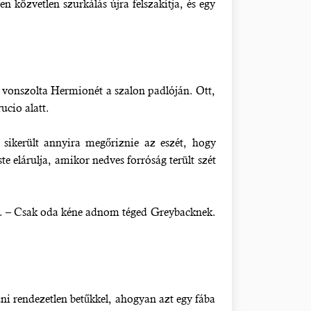
n közvetlen szurkálás újra felszakítja, és egy
gva vonszolta Hermionét a szalon padlóján. Ott,
ucio alatt.
sikerült annyira megőriznie az eszét, hogy
e elárulja, amikor nedves forróság terült szét
ben. – Csak oda kéne adnom téged Greybacknek.
dni rendezetlen betűkkel, ahogyan azt egy fába