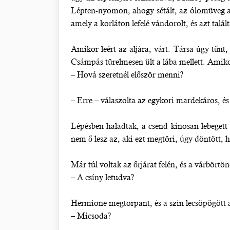
Lépten-nyomon, ahogy sétált, az ólomüveg abla
amely a korláton lefelé vándorolt, és azt talál
Amikor leért az aljára, várt. Társa úgy tűnt
Csámpás türelmesen ült a lába mellett. Amiko
– Hová szeretnél először menni?
– Erre – válaszolta az egykori mardekáros, és
Lépésben haladtak, a csend kínosan lebegett
nem ő lesz az, aki ezt megtöri, úgy döntött, h
Már túl voltak az őrjárat felén, és a várbörtö
– A csíny letudva?
Hermione megtorpant, és a szín lecsöpögött a
– Micsoda?