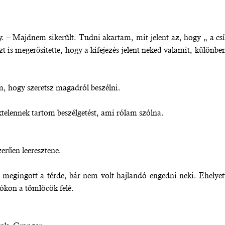
. – Majdnem sikerült. Tudni akartam, mit jelent az, hogy „ a csín
is megerősítette, hogy a kifejezés jelent neked valamit, különbe
em, hogy szeretsz magadról beszélni.
ktelennek tartom beszélgetést, ami rólam szólna.
erűen leeresztene.
 megingott a térde, bár nem volt hajlandó engedni neki. Ehelyett 
osókon a tömlöcök felé.