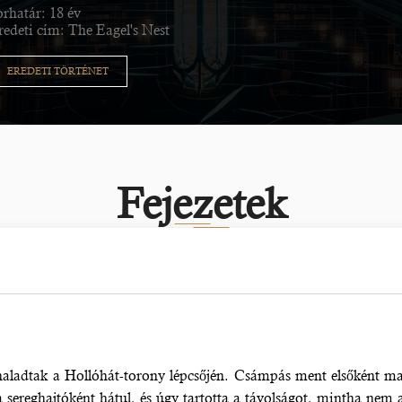
orhatár: 18 év
redeti cím: The Eagel's Nest
EREDETI TÖRTÉNET
Fejezetek
é haladtak a Hollóhát-torony lépcsőjén. Csámpás ment elsőként m
 sereghajtóként hátul, és úgy tartotta a távolságot, mintha nem 