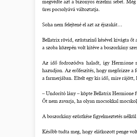
megvédte azt a bizonyos érzelmi sebet. Még mi
üres pocsolyává változtatja.
Soha nem felejtené el azt az éjszakát…
Bellatrix rövid, ezüstszínű késével kivágta őt
a szoba közepén volt kitéve a boszorkány szesz
Az idő fodrozódva haladt, így Hermione ne
hazudjon. Az erőfeszítés, hogy megőrizze a fe
a farmerjában. Eltelt egy kis idő, mire rájött,
– Undorító lány – köpte Bellatrix Hermione f
Őt nem zavarja, ha olyan mocsokkal mocskol
A boszorkány ezüstkése figyelmeztetés nélkül
Később tudta meg, hogy elátkozott penge volt.