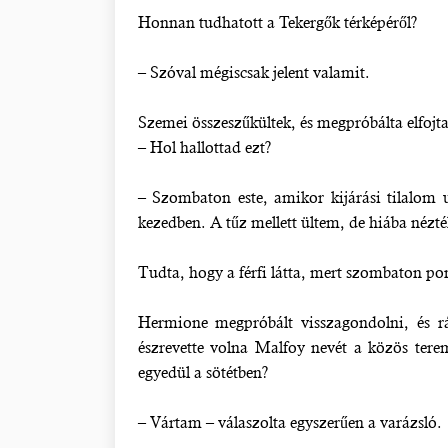
Honnan tudhatott a Tekergők térképéről?
– Szóval mégiscsak jelent valamit.
Szemei összeszűkültek, és megpróbálta elfojta
– Hol hallottad ezt?
– Szombaton este, amikor kijárási tilalom 
kezedben. A tűz mellett ültem, de hiába nézté
Tudta, hogy a férfi látta, mert szombaton pon
Hermione megpróbált visszagondolni, és rá
észrevette volna Malfoy nevét a közös terem
egyedül a sötétben?
– Vártam – válaszolta egyszerűen a varázsló.