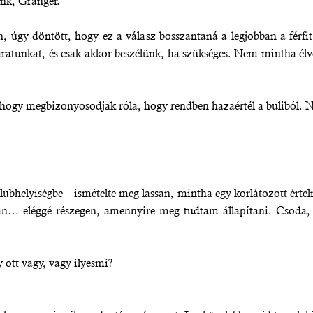
ünk, Granger.
en, úgy döntött, hogy ez a válasz bosszantaná a legjobban a fér
áratunkat, és csak akkor beszélünk, ha szükséges. Nem mintha élv
 hogy megbizonyosodjak róla, hogy rendben hazaértél a buliból.
klubhelyiségbe – ismételte meg lassan, mintha egy korlátozott ért
tán… eléggé részegen, amennyire meg tudtam állapítani. Csoda, 
ott vagy, vagy ilyesmi?