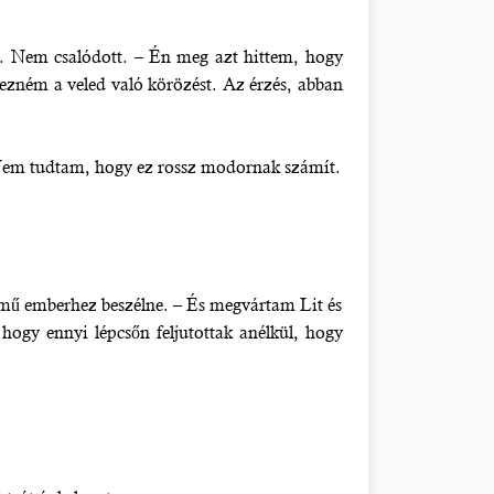
fit. Nem csalódott. – Én meg azt hittem, hogy
ezném a veled való körözést. Az érzés, abban
 Nem tudtam, hogy ez rossz modornak számít.
elmű emberhez beszélne. – És megvártam Lit és
hogy ennyi lépcsőn feljutottak anélkül, hogy