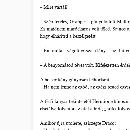
– Mire vártál?
– Szép terelés, Granger – gúnyolódott Malfoy
Ez majdnem mardekáros volt tőled. Sajnos azt 
hogy elhárítsd a beszélgetést.
– Én idióta – vágott vissza a lány –, azt hitt
– A benyomásod téves volt. Kifejezetten érde
A boszorkány gúnyosan felhorkant.
– Ha nem lenne az egód, az egész tested egysz
A férfi fanyar tekintetétől Hermione kínosan
elsétálva folytatta az utat a hideg, sötét foly
Amikor újra utolérte, sziszegte Draco: