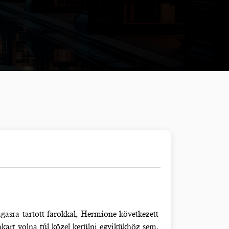
agasra tartott farokkal, Hermione következett
akart volna túl közel kerülni egyikükhöz sem.