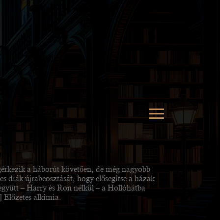
gérkezik a háborút követően, de még nagyobb
 diák újrabeosztását, hogy elősegítse a házak
gyütt – Harry és Ron nélkül – a Hollóhátba
 Előzetes alkímia.