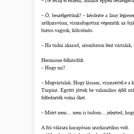
– Ne sétálj el előlem, amikor éppen beszélget
– Ó, beszélgettünk? – kérdezte a lány légies
szűkszavúan, visszafogottan végezzük az őrj
biztos vagyok, kölcsönös.
– Ha tudni akarod, szombaton fent vártalak,
Hermione felhördült.
– Hogy mi?
– Megvártalak. Hogy lássam, visszaértél-e a 
Turpint. Együtt jöttek be valamikor éjfél u
felfedezték volna őket.
– Miért nem… nem is tudom… jelezted, hogy 
A fiú válasza harapósan szarkasztikus volt.