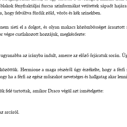
kok fényfraktáljai furcsa színformákat vetítettek sápadt hajára 
ta, hogy felváltva fürdik zöld, vörös és kék színekben.
, nem sieti el a dolgot, és olyan makacs közömbösséget árasztot
r végre csatlakozott hozzájuk, megkérdezte:
 ugyanabba az irányba indult, amerre az előző őrjáratuk során. Úg
 közöttük. Hermione a maga részéről úgy érzékelte, hogy a férfi 
ogy ha a férfi az egész műszakot nevetséges és hallgatag akar lenni
nök felé tartottak, amikor Draco végül azt ismételgette:
z arcáról.