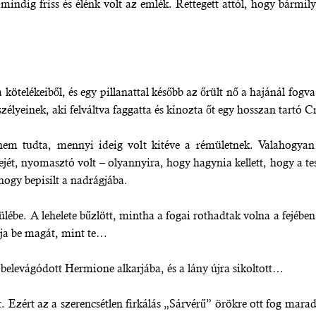
ndig friss és élénk volt az emlék. Rettegett attól, hogy bármilye
 a kötelékeiből, és egy pillanattal később az őrült nő a hajánál fo
élyeinek, aki felváltva faggatta és kínozta őt egy hosszan tartó Cr
m tudta, mennyi ideig volt kitéve a rémületnek. Valahogyan 
jét, nyomasztó volt – olyannyira, hogy hagynia kellett, hogy a test
 hogy bepisilt a nadrágjába.
ülébe. A lehelete bűzlött, mintha a fogai rothadtak volna a fejé
ja be magát, mint te…
 belevágódott Hermione alkarjába, és a lány újra sikoltott…
 Ezért az a szerencsétlen firkálás „Sárvérű” örökre ott fog mara