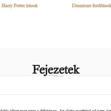
Harry Potter írások
Dramione fordításo
Fejezetek
akja jelent meg ezen a délutánon. Az alatta megbúvó nő nem sietet