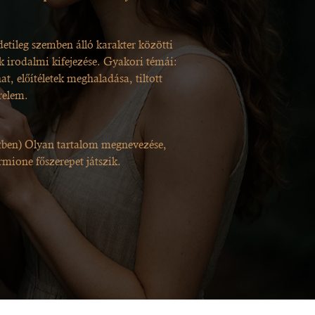
detileg szemben álló karakter közötti
k irodalmi kifejezése. Gyakori témái:
t, előítéletek meghaladása, tiltott
relem.
etben) Olyan tartalom megnevezése,
mione főszerepet játszik.