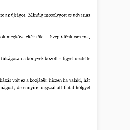
ette az újságot. Mindig mosolygott és udvarias
yok megkövetelték tőle. – Szép időnk van ma,
úlságosan a könyvek között – figyelmeztette
zás volt ez a közjáték, hiszen ha valaki, hát
gust, de ennyire megszállott fiatal hölgyet