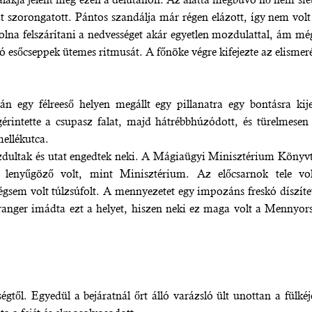
szorongatott. Pántos szandálja már régen elázott, így nem volt o
olna felszárítani a nedvességet akár egyetlen mozdulattal, ám mé
ó esőcseppek ütemes ritmusát. A főnöke végre kifejezte az elismeré
n egy félreeső helyen megállt egy pillanatra egy bontásra kije
gérintette a csupasz falat, majd hátrébbhúzódott, és türelmesen 
mellékutca.
ultak és utat engedtek neki. A Mágiaügyi Minisztérium Könyvtár
n lenyűgöző volt, mint Minisztérium. Az előcsarnok tele vo
égsem volt túlzsúfolt. A mennyezetet egy impozáns freskó díszíte
Granger imádta ezt a helyet, hiszen neki ez maga volt a Mennyo
gtől. Egyedül a bejáratnál őrt álló varázsló ült unottan a fülkéj