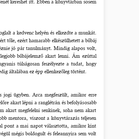
 fenét kereshet itt. Ebben a könyvtárban sosem
foglalt a kedvenc helyén és elkezdte a munkát.
rt tőle, ezért hamarabb elkészülhetett a bűbáj
néznie jó pár tanulmányt. Mindig alapos volt,
legjobb bűbájelemző akart lenni. Ám ezúttal
yanis túlságosan feszélyezte a tudat, hogy
dig általában ez épp ellenkezőleg történt.
s jogi ügyben. Arca megfeszült, amikor erre
lőre akart lépni a ranglétrán és befolyásosabb
m akart megfelelni senkinek, soha nem akart
jobb mentora, viszont a könyvtárazás teljesen
sul pont a mai napot választotta, amikor kint
égül mégis boldogult és feleannyira sem volt