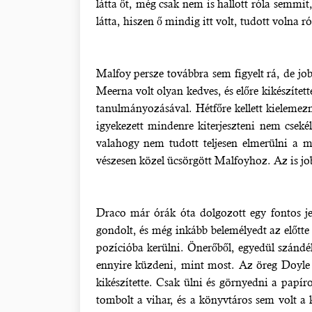
látta őt, még csak nem is hallott róla semmit
látta, hiszen ő mindig itt volt, tudott volna r
Malfoy persze továbbra sem figyelt rá, de job
Meerna volt olyan kedves, és előre kikészítet
tanulmányozásával. Hétfőre kellett kielemezn
igyekezett mindenre kiterjeszteni nem csek
valahogy nem tudott teljesen elmerülni a 
vészesen közel ücsörgött Malfoyhoz. Az is jobb
Draco már órák óta dolgozott egy fontos je
gondolt, és még inkább belemélyedt az előtte 
pozícióba kerülni. Önerőből, egyedül szánd
ennyire küzdeni, mint most. Az öreg Doyle re
kikészítette. Csak ülni és görnyedni a papír
tombolt a vihar, és a könyvtáros sem volt a