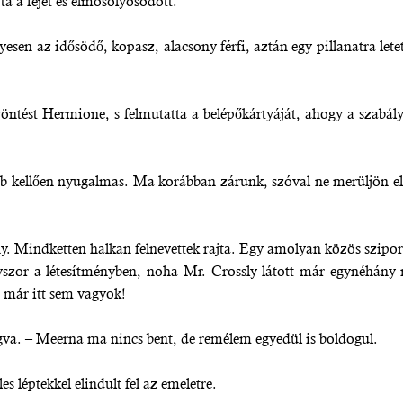
ta a fejét és elmosolyosodott.
esen az idősödő, kopasz, alacsony férfi, aztán egy pillanatra let
zöntést Hermione, s felmutatta a belépőkártyáját, ahogy a szabál
kellően nyugalmas. Ma korábban zárunk, szóval ne merüljön el t
. Mindketten halkan felnevettek rajta. Egy amolyan közös sziporká
or a létesítményben, noha Mr. Crossly látott már egynéhány má
s már itt sem vagyok!
va. – Meerna ma nincs bent, de remélem egyedül is boldogul.
 léptekkel elindult fel az emeletre.