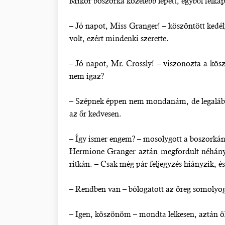
Mikor boszorka közelebb lépett, egyből felkap
– Jó napot, Miss Granger! – köszöntött kedély
volt, ezért mindenki szerette.
– Jó napot, Mr. Crossly! – viszonozta a kös
nem igaz?
– Szépnek éppen nem mondanám, de legalább 
az őr kedvesen.
– Így ismer engem? – mosolygott a boszorkány
Hermione Granger aztán megfordult néhánysz
ritkán. – Csak még pár feljegyzés hiányzik, é
– Rendben van – bólogatott az öreg somolyog
– Igen, köszönöm – mondta lelkesen, aztán öles