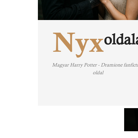
Nyx
oldal
Magyar Harry Potter - Dramione fanfict
oldal