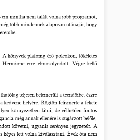
. Nem mintha nem talált volna jobb programot,
m még több mindennek alaposan utánajár, hogy
terembe.
. A könyvek plafonig érő polcokon, tökéletes
 Hermione erre elmosolyodott. Végre kellő
thatólag teljesen belemerült a teendőibe, észre
a kedvenc helyére. Rögtön felismerte a fekete
 ilyen környezetben látni, de vélhetően fontos
ancia még annak ellenére is sugárzott belőle,
udott követni, ugyanis serényen jegyzetelt. A
s képes lett volna kiválasztani. Évek óta nem