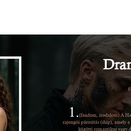
Dra
f
1.
(fandom, irodalom) A Har
rajongói párosítás (ship), amely
közötti romantikus vagy d