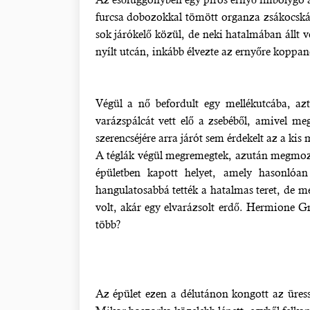
furcsa dobozokkal tömött organza zsákocskát 
sok járókelő közül, de neki hatalmában állt v
nyílt utcán, inkább élvezte az ernyőre koppan
Végül a nő befordult egy mellékutcába, aztá
varázspálcát vett elő a zsebéből, amivel me
szerencséjére arra járót sem érdekelt az a kis 
A téglák végül megremegtek, azután megmozd
épületben kapott helyet, amely hasonlóa
hangulatosabbá tették a hatalmas teret, de m
volt, akár egy elvarázsolt erdő. Hermione 
több?
Az épület ezen a délutánon kongott az üressé