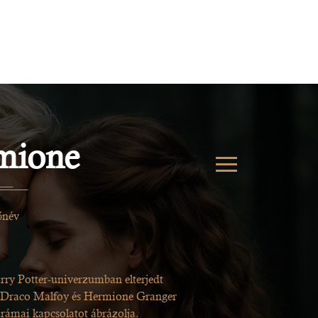
mione
őnév
>
ry Potter-univerzumban elterjedt
 a Draco Malfoy és Hermione Granger
rámai kapcsolatot ábrázolja.