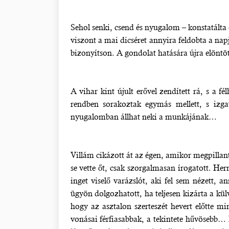
Sehol senki, csend és nyugalom – konstatálta
viszont a mai dicséret annyira feldobta a n
bizonyítson. A gondolat hatására újra elöntöt
A vihar kint újult erővel zendített rá, s a
rendben sorakoztak egymás mellett, s izg
nyugalomban állhat neki a munkájának…
Villám cikázott át az égen, amikor megpillanto
se vette őt, csak szorgalmasan írogatott. He
inget viselő varázslót, aki fel sem nézett, a
ügyön dolgozhatott, ha teljesen kizárta a kü
hogy az asztalon szerteszét hevert előtte mi
vonásai férfiasabbak, a tekintete hűvösebb… 