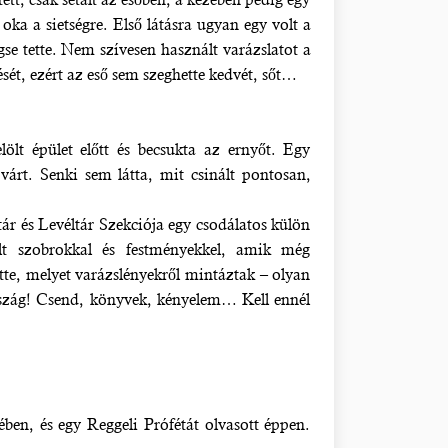
ka a sietségre. Első látásra ugyan egy volt a
gse tette. Nem szívesen használt varázslatot a
sét, ezért az eső sem szeghette kedvét, sőt…
lölt épület előtt és becsukta az ernyőt. Egy
várt. Senki sem látta, mit csinált pontosan,
 és Levéltár Szekciója egy csodálatos külön
lt szobrokkal és festményekkel, amik még
tte, melyet varázslényekről mintáztak – olyan
rszág! Csend, könyvek, kényelem… Kell ennél
ében, és egy Reggeli Prófétát olvasott éppen.