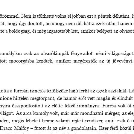
 örömmel. Nem is tölthette volna el jobban ezt a péntek délutánt
apját, hogy úgy döntött, nemhogy nem dől hátra ezek után, hane
te a boldogság, és még izgatottabb lett, amikor belépett az olvasó
 félhomályban csak az olvasólámpák fénye adott némi világosságot
atott mocorgásba kezdtek, amikor megérezték az új jövevényt.
tta a furcsán ismerős tejfölszőke hajú férfit az egyik asztalnál. Lá
rmione hirtelen megtorpant, de hamar erőt vett magán és elindult 
nnyira összpontosított az előtte fekvő irományra. Furcsa volt őt
lvilágot. Az arca komoly volt, már-már mondhatni mérges; az eleg
nden, mégis lehetett benne valami rejtett rendszer, amit csak ő t
Draco Malfoy – futott át az név a gondolatain. Ezer férfi közül i