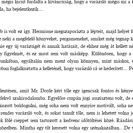
, mégis kicsit furdalta a kíváncsiság, hogy a varázsló mégis mi a
óla, ha bejelentkezik…
b is volt ez így. Hermione megszaporázta a lépteit, majd helyet 
te neki a megfelelő könyveket, pergameneket, amiket még tegnap ké
ie egy új varázsigét és annak hatásait, de ehhez még át kellett 
ély figyelmét, és ez most sem volt másképp. Különösen, hogy a 
munkában, egyáltalán nem ment olyan könnyen, mint máskor, ug
an foglalkoztatta a kelleténél, hogy varázsló rá se hederített… Pe
lentésen, amit Mr. Doyle kért tőle egy igencsak fontos és kénye
fekvő szakirodalomba. Egyelőre csupán jogi asszisztens volt, de e
ékozott boldogulni, még soha nem volt ennyire motivált, soha ne
ndes varázsló volt, és sokat tanult tőle, nem is lehetett volna 
ok fölé cseppet sem tartozott a kedvenc időtöltései közé. Ráadá
 közelben. Mintha egy tűt keresett volna egy szénakazalban…De v