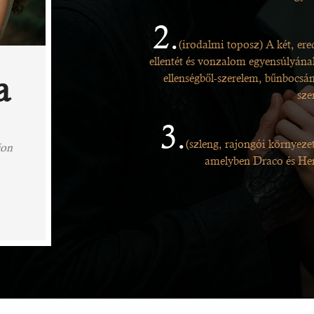
2.
(irodalmi toposz) A két, ere
ellentét és vonzalom egyensúlyána
a
ellenségből-szerelem, bűnbocsána
sze
3.
(szleng, rajongói környez
ion
amelyben Draco és Her