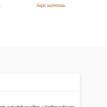
k
Saját univezum
t, csak sétált az esőben, a kezében pedig egy