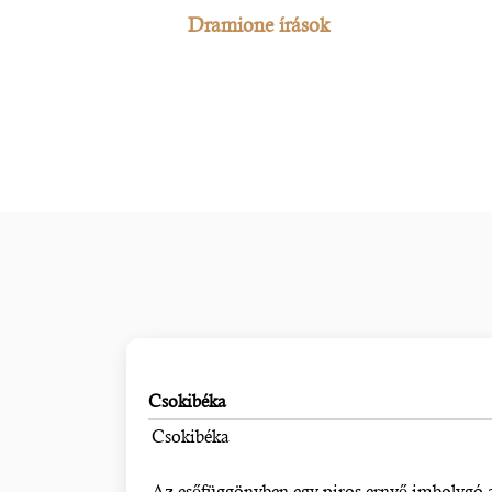
Dramione írások
Csokibéka
Csokibéka
Az esőfüggönyben egy piros ernyő imbolygó al