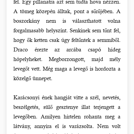
fel. Egy pillanatra azt sem tudta hova nézzen.
A tömeg közepén álltak, pont a sűrűjében. A
boszorkány nem is választhatott volna
forgalmasabb helyszínt. Senkinek sem tűnt fel,
hogy ők ketten csak úgy feltűntek a semmiből.
Draco érezte az arcába csapó hideg
hópelyheket. Megborzongott, majd mély
levegőt vett. Még maga a levegő is hordozta a
közelgő ünnepet.
Karácsonyi ének hangját vitte a szél, nevetés,
beszélgetés, sülő gesztenye illat terjengett a
levegőben. Amilyen hirtelen rohanta meg a
látvány, annyira el is varázsolta. Nem volt