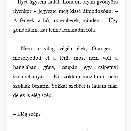
– Ilyet úgysem láttál. London olyan gyönyörű
ilyenkor – jegyezte meg kissé álmodozóan. –
A fények, a hó, az emberek, minden. – Úgy
gondoltam, kár lenne lemaradni róla.
– Nem a világ végén élek, Granger –
mosolyodott el a férfi, most nem volt a
hangjában gúny, csupán egy csipetnyi
szemrehányás. – Ki szoktam mozdulni, nem
szoktak bezárni. Sokkal szebbet is láttam már,
de ez is elég szép.
– Elég szép?