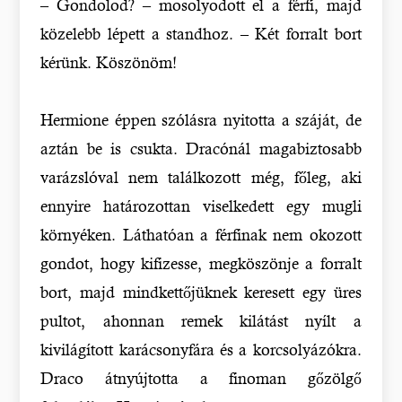
– Gondolod? – mosolyodott el a férfi, majd
közelebb lépett a standhoz. – Két forralt bort
kérünk. Köszönöm!
Hermione éppen szólásra nyitotta a száját, de
aztán be is csukta. Dracónál magabiztosabb
varázslóval nem találkozott még, főleg, aki
ennyire határozottan viselkedett egy mugli
környéken. Láthatóan a férfinak nem okozott
gondot, hogy kifizesse, megköszönje a forralt
bort, majd mindkettőjüknek keresett egy üres
pultot, ahonnan remek kilátást nyílt a
kivilágított karácsonyfára és a korcsolyázókra.
Draco átnyújtotta a finoman gőzölgő