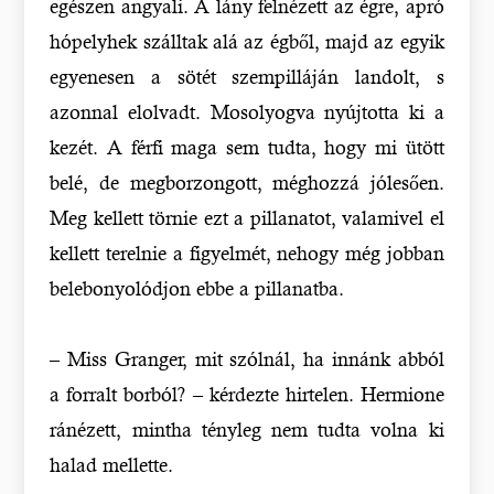
egészen angyali. A lány felnézett az égre, apró
hópelyhek szálltak alá az égből, majd az egyik
egyenesen a sötét szempilláján landolt, s
azonnal elolvadt. Mosolyogva nyújtotta ki a
kezét. A férfi maga sem tudta, hogy mi ütött
belé, de megborzongott, méghozzá jólesően.
Meg kellett törnie ezt a pillanatot, valamivel el
kellett terelnie a figyelmét, nehogy még jobban
belebonyolódjon ebbe a pillanatba.
– Miss Granger, mit szólnál, ha innánk abból
a forralt borból? – kérdezte hirtelen. Hermione
ránézett, mintha tényleg nem tudta volna ki
halad mellette.