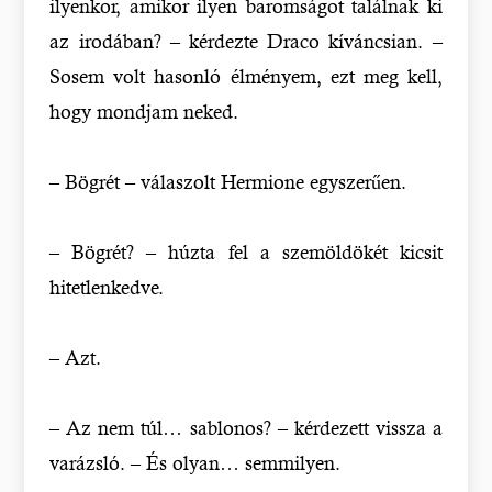
ilyenkor, amikor ilyen baromságot találnak ki
az irodában? – kérdezte Draco kíváncsian. –
Sosem volt hasonló élményem, ezt meg kell,
hogy mondjam neked.
– Bögrét – válaszolt Hermione egyszerűen.
– Bögrét? – húzta fel a szemöldökét kicsit
hitetlenkedve.
– Azt.
– Az nem túl… sablonos? – kérdezett vissza a
varázsló. – És olyan… semmilyen.