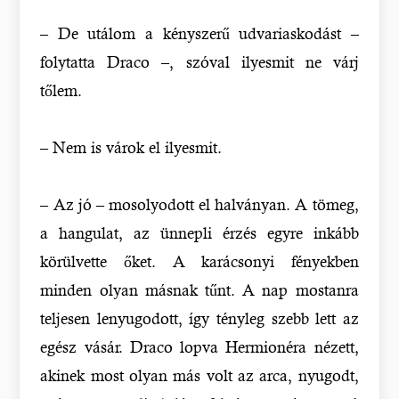
– De utálom a kényszerű udvariaskodást –
folytatta Draco –, szóval ilyesmit ne várj
tőlem.
– Nem is várok el ilyesmit.
– Az jó – mosolyodott el halványan. A tömeg,
a hangulat, az ünnepli érzés egyre inkább
körülvette őket. A karácsonyi fényekben
minden olyan másnak tűnt. A nap mostanra
teljesen lenyugodott, így tényleg szebb lett az
egész vásár. Draco lopva Hermionéra nézett,
akinek most olyan más volt az arca, nyugodt,