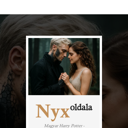
Nyx
oldala
Magyar Harry Potter -