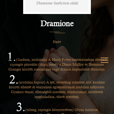
Dramione fanfiction oldal
Dramione
főnév
>
1.
(fandom, irodalom) A Harry Potter-univerzumban elterjedt
rajongói párosítás (ship), amely a Draco Malfoy és Hermione
Granger közötti romantikus vagy drámai kapcsolatot ábrázolja.
2.
(irodalmi toposz) A két, eredetileg szemben álló karakter
közötti ellentét és vonzalom egyensúlyának irodalmi kifejezése.
Gyakori témái: ellenségből-szerelem, bűnbocsánat, előítéletek
meghaladása, tiltott szerelem.
3.
(szleng, rajongói környezetben) Olyan tartalom