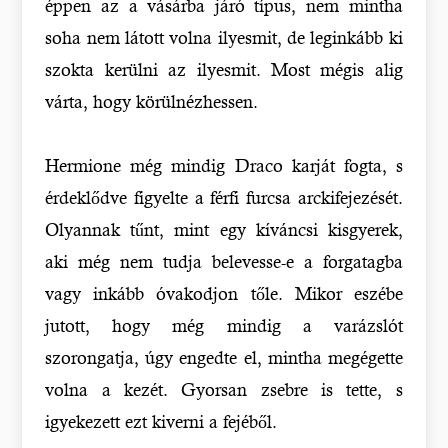
éppen az a vásárba járó típus, nem mintha
soha nem látott volna ilyesmit, de leginkább ki
szokta kerülni az ilyesmit. Most mégis alig
várta, hogy körülnézhessen.
Hermione még mindig Draco karját fogta, s
érdeklődve figyelte a férfi furcsa arckifejezését.
Olyannak tűnt, mint egy kíváncsi kisgyerek,
aki még nem tudja belevesse-e a forgatagba
vagy inkább óvakodjon tőle. Mikor eszébe
jutott, hogy még mindig a varázslót
szorongatja, úgy engedte el, mintha megégette
volna a kezét. Gyorsan zsebre is tette, s
igyekezett ezt kiverni a fejéből.