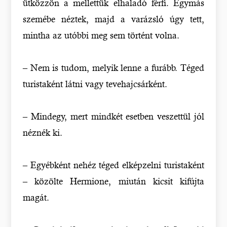
ütközzön a mellettük elhaladó férfi. Egymás
szemébe néztek, majd a varázsló úgy tett,
mintha az utóbbi meg sem történt volna.
– Nem is tudom, melyik lenne a furább. Téged
turistaként látni vagy tevehajcsárként.
– Mindegy, mert mindkét esetben veszettül jól
néznék ki.
– Egyébként nehéz téged elképzelni turistaként
– közölte Hermione, miután kicsit kifújta
magát.