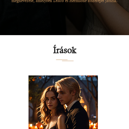
megnevezése, amelyben Draco és Hermione főszerepet játszik.
Írások