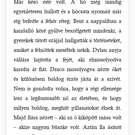
Már késő este volt. A hó még mindig
egyenletesen hullott és a hócsata nyomait már
rég befedte a fehér réteg. Bent a nappaliban a
kandalló köré gyűlve beszélgetett mindenki, a
gyerekek tátott szájjal hallgatták a történeteket,
amiket a felnőttek meséltek nekik. Dylan anyja
vállára hajtotta a fejét, aki elmosolyodva
karolta át fiát. Draco mosolyogva nézte őket
és különösen boldog érzés járta át a szívét.
Nem is gondolta volna, hogy a régi ellensége
lesz a legfontosabb nő az életében, és hogy
milyen boldog, meghitt pillanatokat élnek át.
Majd fiára nézett – aki az ő kiköpött mása volt
– akire nagyon büszke volt. Aztán fia ásított