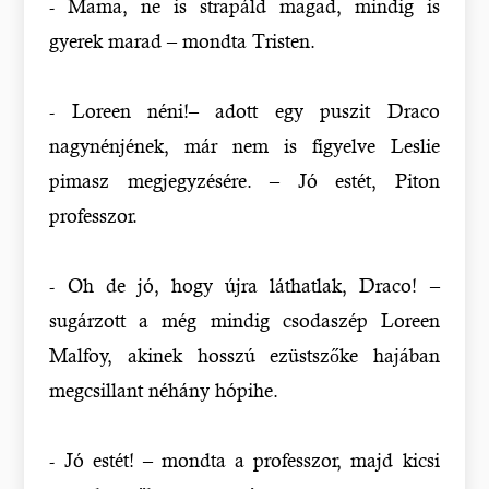
- Mama, ne is strapáld magad, mindig is
gyerek marad – mondta Tristen.
- Loreen néni!– adott egy puszit Draco
nagynénjének, már nem is figyelve Leslie
pimasz megjegyzésére. – Jó estét, Piton
professzor.
- Oh de jó, hogy újra láthatlak, Draco! –
sugárzott a még mindig csodaszép Loreen
Malfoy, akinek hosszú ezüstszőke hajában
megcsillant néhány hópihe.
- Jó estét! – mondta a professzor, majd kicsi