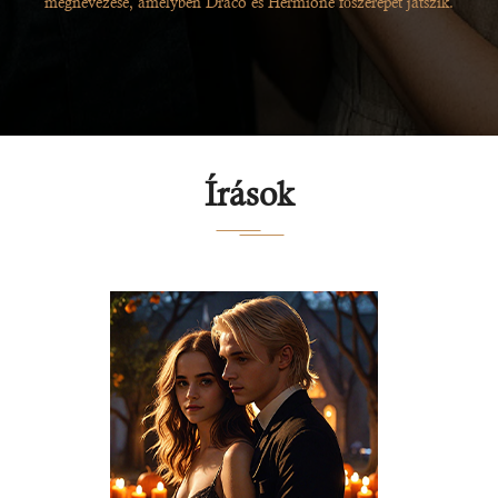
megnevezése, amelyben Draco és Hermione főszerepet játszik.
Írások