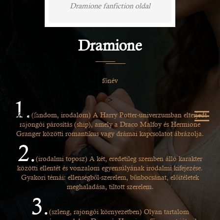
Dramione fanfiction oldal
Dramione
főnév
>
1.
(fandom, irodalom) A Harry Potter-univerzumban elterjedt
rajongói párosítás (ship), amely a Draco Malfoy és Hermione
Granger közötti romantikus vagy drámai kapcsolatot ábrázolja.
2.
(irodalmi toposz) A két, eredetileg szemben álló karakter
közötti ellentét és vonzalom egyensúlyának irodalmi kifejezése.
Gyakori témái: ellenségből-szerelem, bűnbocsánat, előítéletek
meghaladása, tiltott szerelem.
3.
(szleng, rajongói környezetben) Olyan tartalom