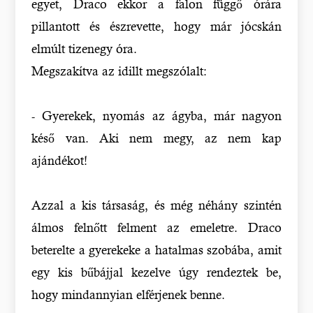
egyet, Draco ekkor a falon függő órára
pillantott és észrevette, hogy már jócskán
elmúlt tizenegy óra.
Megszakítva az idillt megszólalt:
- Gyerekek, nyomás az ágyba, már nagyon
késő van. Aki nem megy, az nem kap
ajándékot!
Azzal a kis társaság, és még néhány szintén
álmos felnőtt felment az emeletre. Draco
beterelte a gyerekeke a hatalmas szobába, amit
egy kis bűbájjal kezelve úgy rendeztek be,
hogy mindannyian elférjenek benne.