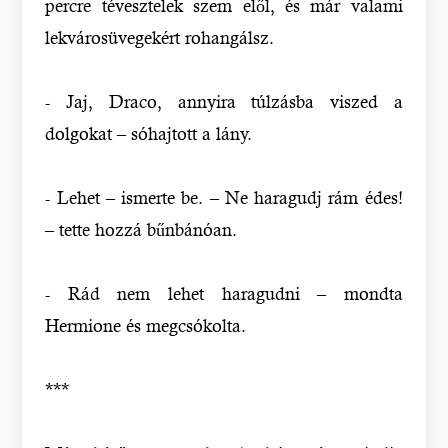
percre tévesztelek szem elől, és már valami
lekvárosüvegekért rohangálsz.
- Jaj, Draco, annyira túlzásba viszed a
dolgokat – sóhajtott a lány.
- Lehet – ismerte be. – Ne haragudj rám édes!
– tette hozzá bűnbánóan.
- Rád nem lehet haragudni – mondta
Hermione és megcsókolta.
***