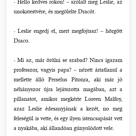
- Hello kedves rokon! – szólalt meg Leslie, az
unokatestvére, és megölelte Dracót.
- Leslie engedj el, mert megfojtasz! – hörgött
Draco.
- Mi az, már örülni se szabad? Nincs igazam
professzor, vagyis papa? – nézett ártatlanul a
mellette álló Perselus Pitonra, aki már jó
néhányszor újra lejátszotta magában, azt a
pillanatot, amikor megkérte Loreen Malfoy,
azaz Leslie édesanyjának a kezét, no meg
feleségül is vette, és egy ilyen istencsapását vett
a nyakába, aki állandóan gúnyolódott vele.