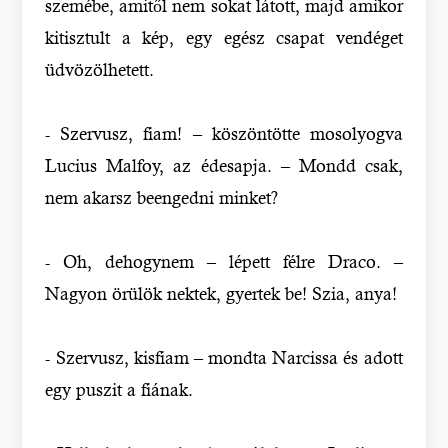
szemébe, amitől nem sokat látott, majd amikor
kitisztult a kép, egy egész csapat vendéget
üdvözölhetett.
- Szervusz, fiam! – köszöntötte mosolyogva
Lucius Malfoy, az édesapja. – Mondd csak,
nem akarsz beengedni minket?
- Oh, dehogynem – lépett félre Draco. –
Nagyon örülök nektek, gyertek be! Szia, anya!
- Szervusz, kisfiam – mondta Narcissa és adott
egy puszit a fiának.