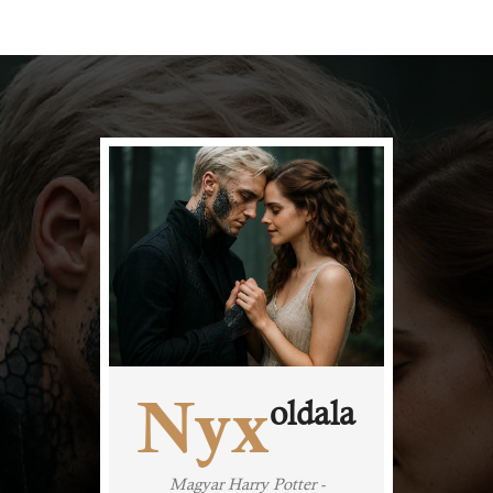
Nyx
oldala
Magyar Harry Potter -