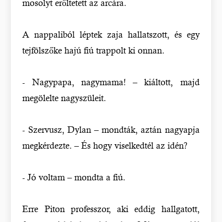
mosolyt erőltetett az arcára.
A nappaliból léptek zaja hallatszott, és egy
tejfölszőke hajú fiú trappolt ki onnan.
- Nagypapa, nagymama! – kiáltott, majd
megölelte nagyszüleit.
- Szervusz, Dylan – mondták, aztán nagyapja
megkérdezte. – És hogy viselkedtél az idén?
- Jó voltam – mondta a fiú.
Erre Piton professzor, aki eddig hallgatott,