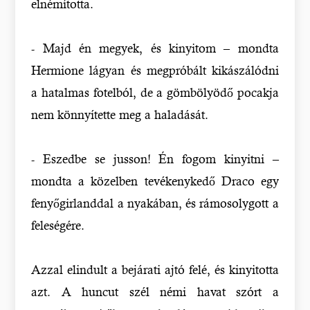
elnémította.
- Majd én megyek, és kinyitom – mondta
Hermione lágyan és megpróbált kikászálódni
a hatalmas fotelból, de a gömbölyödő pocakja
nem könnyítette meg a haladását.
- Eszedbe se jusson! Én fogom kinyitni –
mondta a közelben tevékenykedő Draco egy
fenyőgirlanddal a nyakában, és rámosolygott a
feleségére.
Azzal elindult a bejárati ajtó felé, és kinyitotta
azt. A huncut szél némi havat szórt a