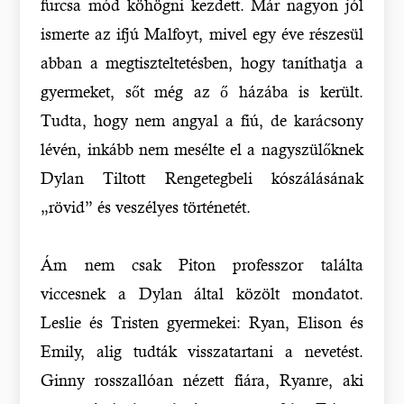
furcsa mód köhögni kezdett. Már nagyon jól
ismerte az ifjú Malfoyt, mivel egy éve részesül
abban a megtiszteltetésben, hogy taníthatja a
gyermeket, sőt még az ő házába is került.
Tudta, hogy nem angyal a fiú, de karácsony
lévén, inkább nem mesélte el a nagyszülőknek
Dylan Tiltott Rengetegbeli kószálásának
„rövid” és veszélyes történetét.
Ám nem csak Piton professzor találta
viccesnek a Dylan által közölt mondatot.
Leslie és Tristen gyermekei: Ryan, Elison és
Emily, alig tudták visszatartani a nevetést.
Ginny rosszallóan nézett fiára, Ryanre, aki