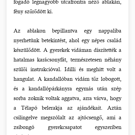
fogadó legnagyobb utcafrontra néző ablakán,
fény szűrődött ki.
Az ablakon bepillantva egy nappaliba
nyerhetünk betekintést, ahol egy népes család
készülődött. A gyerekek vidáman díszítették a
hatalmas karácsonyfát, természetesen néhány
szülői instrukcióval. Idilli és meghitt volt a
hangulat. A kandallóban vidám tűz lobogott,
és a kandallópárkányra egymás után szép
sorba zoknik voltak aggatva, arra várva, hogy
a Télapó belerakja az ajándékait. Aztán
csilingelve megszólalt az ajtócsengő, ami a
zsibongó gyerekcsapatot egyszeriben