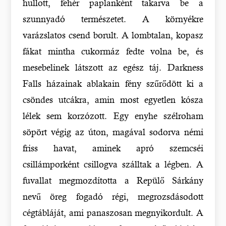
hullott, fehér paplanként takarva be a
szunnyadó természetet. A környékre
varázslatos csend borult. A lombtalan, kopasz
fákat mintha cukormáz fedte volna be, és
mesebelinek látszott az egész táj. Darkness
Falls házainak ablakain fény szűrődött ki a
csöndes utcákra, amin most egyetlen kósza
lélek sem korzózott. Egy enyhe szélroham
söpört végig az úton, magával sodorva némi
friss havat, aminek apró szemcséi
csillámporként csillogva szálltak a légben. A
fuvallat megmozdította a Repülő Sárkány
nevű öreg fogadó régi, megrozsdásodott
cégtábláját, ami panaszosan megnyikordult. A