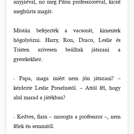
anyjáéval, no meg Piton professzoréval, kicsit
meghúzta magát.
Miután befejezték a vacsorát, kimentek
hógolyózni. Harry, Ron, Draco, Leslie és
Tristen szívesen beálltak játszani a
gyerekekhez.
- Papa, maga miért nem jön játszani? –
kérdezte Leslie Preselustól. – Attól fél, hogy
alul marad a játékban?
- Kedves, fiam – morogta a professzor –, nem
félek én semmitől.