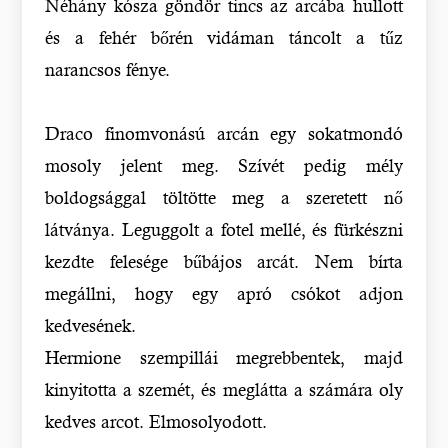
Néhány kósza göndör tincs az arcába hullott
és a fehér bőrén vidáman táncolt a tűz
narancsos fénye.
Draco finomvonású arcán egy sokatmondó
mosoly jelent meg. Szívét pedig mély
boldogsággal töltötte meg a szeretett nő
látványa. Leguggolt a fotel mellé, és fürkészni
kezdte felesége bűbájos arcát. Nem bírta
megállni, hogy egy apró csókot adjon
kedvesének.
Hermione szempillái megrebbentek, majd
kinyitotta a szemét, és meglátta a számára oly
kedves arcot. Elmosolyodott.