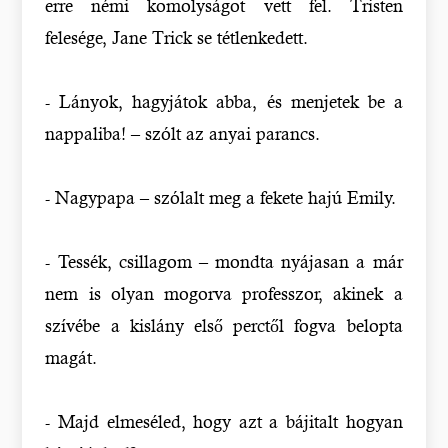
erre némi komolyságot vett fel. Tristen
felesége, Jane Trick se tétlenkedett.
- Lányok, hagyjátok abba, és menjetek be a
nappaliba! – szólt az anyai parancs.
- Nagypapa – szólalt meg a fekete hajú Emily.
- Tessék, csillagom – mondta nyájasan a már
nem is olyan mogorva professzor, akinek a
szívébe a kislány első perctől fogva belopta
magát.
- Majd elmeséled, hogy azt a bájitalt hogyan