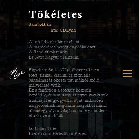
Tökéletes
darabokban
írta: CDLynn
A trió üdvöske lánya eltűnt.
A mardekáros herceg csapdába esett.
A Rend titkokat őriz.
És Sötét Nagyúr uralkodik.
Figyelem: Sötét AU (a főszereplő nem
sötét) fizikai, érzelmi és szexuális
bántalmazás okozta traumákról szóló
mélyreható viták.
Ez a fanfiction a sötétség közepén
kezdődik, és bemutatja az egyes karakterek
traumáját és gyógyulási útját, miközben
megpróbálnak megőrizni magukból minél
többet egy olyan világban, amely mindent
el akar venni tőlük.
korhatár: 18 év
Eredeti cím: Perfectly in Pieces