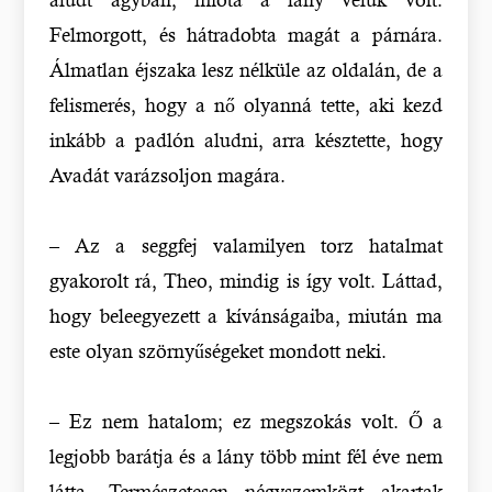
Felmorgott, és hátradobta magát a párnára.
Álmatlan éjszaka lesz nélküle az oldalán, de a
felismerés, hogy a nő olyanná tette, aki kezd
inkább a padlón aludni, arra késztette, hogy
Avadát varázsoljon magára.
– Az a seggfej valamilyen torz hatalmat
gyakorolt rá, Theo, mindig is így volt. Láttad,
hogy beleegyezett a kívánságaiba, miután ma
este olyan szörnyűségeket mondott neki.
– Ez nem hatalom; ez megszokás volt. Ő a
legjobb barátja és a lány több mint fél éve nem
látta. Természetesen négyszemközt akartak