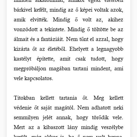
bárkivel kefélt, mindig az ő képei voltak azok,
amik elvitték. Mindig ő volt az, akihez
vonzódott a tekintete. Mindig ő töltötte be az
álmait és a fantáziáit. Nem tűnt el azzal, hogy
kizárta őt az életéből. Ehelyett a legnagyobb
kastélyt építette, amit csak tudott, hogy
megpróbáljon magában tartani mindent, ami
vele kapcsolatos.
Titokban kellett tartania őt. Meg kellett
védenie őt saját magától. Nem adhatott neki
semmilyen jelét annak, hogy törődik vele.
Mert az a kibaszott lány mindig veszélybe
került, még akkor is, ha ő nem volt benne.