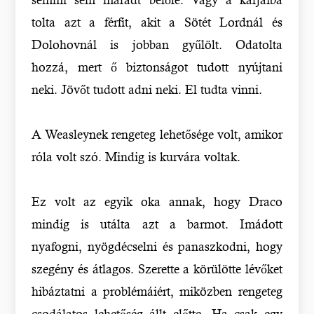
tolta azt a férfit, akit a Sötét Lordnál és
Dolohovnál is jobban gyűlölt. Odatolta
hozzá, mert ő biztonságot tudott nyújtani
neki. Jövőt tudott adni neki. El tudta vinni.
A Weasleynek rengeteg lehetősége volt, amikor
róla volt szó. Mindig is kurvára voltak.
Ez volt az egyik oka annak, hogy Draco
mindig is utálta azt a barmot. Imádott
nyafogni, nyögdécselni és panaszkodni, hogy
szegény és átlagos. Szerette a körülötte lévőket
hibáztatni a problémáiért, miközben rengeteg
csodálatos lehetőség állt előtte. Ha csak egy