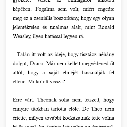
képében. Fogalma sem volt, miért engedte
meg ez a zseniális boszorkány, hogy egy olyan
jelentéktelen és unalmas alak, mint Ronald
Weasley, ilyen hatással legyen rá.
– Talán itt volt az ideje, hogy tisztázz néhány
dolgot, Draco. Már nem kellett megvédened őt
attól, hogy a saját elméjét használják fel
ellene. Mi tartott vissza?
Erre várt. Theónak soha nem tetszett, hogy
ennyire titokban tartotta előle. De Theo nem
értette, milyen további kockázatnak tette volna
ki őt azzal, ha őszinte lett volna az érzéseivel,