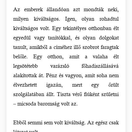
Az emberek állandóan azt mondták neki,
milyen kiváltságos. Igen, olyan rohadtul
kiváltságos volt. Egy tekintélyes otthonban élt
egyedül vagy tanítókkal, és olyan dolgokat
tanult, amikből a címéhez illő szobrot faragtak
belőle. Egy otthon, amit a valaha élt
legsötétebb varázsló főhadiszállásává
alakítottak át. Pénz és vagyon, amit soha nem
élvezhetett igazán, mert egy őrült
szolgálatában állt. Tiszta vérű fiúként születni
– micsoda baromság volt az.
Ebből semmi sem volt kiváltság. Az egész csak
látszat volt.