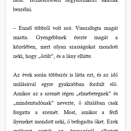
beszélni.
– Ennél többről volt szó. Visszafogta magát
miatta. Gyengébbnek érezte magát a
közelében, mert olyan szarságokat mondott
neki, hogy „őrült”, és a lány elhitte.
Az évek során többször is látta ezt, és az idő
múlásával egyre gyakrabban fordult elő.
Amikor az a szemét régen „elmebetegnek” és
„mindentudónak” nevezte, ő általában csak
forgatta a szemét. Most, amikor a férfi
ilyeneket mondott neki, ő befogadta őket. Ezek
gyökeret vertek az önmagáról alkotott