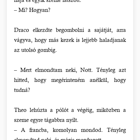
– Mi? Hogyan?
Draco elkezdte begombolni a sajátját, arra
vágyva, hogy más kezek is lejjebb haladjanak
az utolsó gombig.
– Mert elmondtam neki, Nott. Tényleg azt
hitted, hogy megérinteném anélkül, hogy
tudná?
Theo lehúzta a pólót a végéig, miközben a
szeme egyre tágabbra nyílt.
– A francba, komolyan mondod. Tényleg
elmondtad neki, és mégis megdugott.