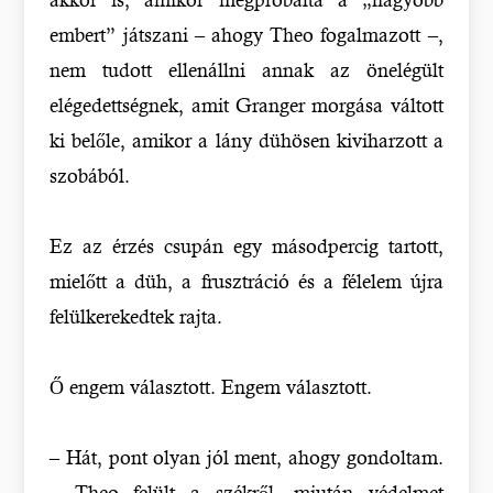
embert” játszani – ahogy Theo fogalmazott –,
nem tudott ellenállni annak az önelégült
elégedettségnek, amit Granger morgása váltott
ki belőle, amikor a lány dühösen kiviharzott a
szobából.
Ez az érzés csupán egy másodpercig tartott,
mielőtt a düh, a frusztráció és a félelem újra
felülkerekedtek rajta.
Ő engem választott. Engem választott.
– Hát, pont olyan jól ment, ahogy gondoltam.
– Theo felült a székről, miután védelmet