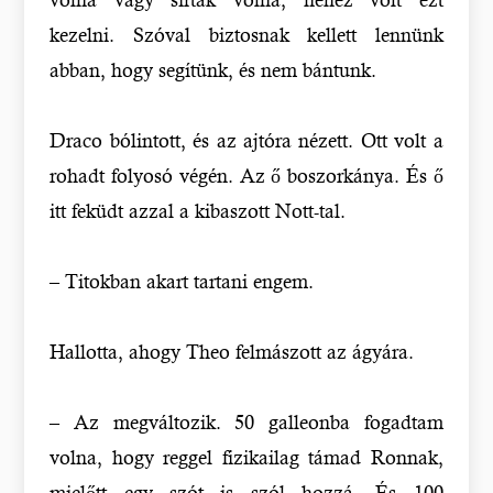
kezelni. Szóval biztosnak kellett lennünk
abban, hogy segítünk, és nem bántunk.
Draco bólintott, és az ajtóra nézett. Ott volt a
rohadt folyosó végén. Az ő boszorkánya. És ő
itt feküdt azzal a kibaszott Nott-tal.
– Titokban akart tartani engem.
Hallotta, ahogy Theo felmászott az ágyára.
– Az megváltozik. 50 galleonba fogadtam
volna, hogy reggel fizikailag támad Ronnak,
mielőtt egy szót is szól hozzá. És 100