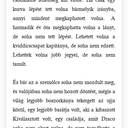
kurva lépést tett volna bármelyik irányba,
annyi mindent megkaphatott volna. A
harmadik év óta megkaphatta volna a lányt,
de soha nem tett lépést. Lehetett volna a
kviddicscsapat kapitánya, de soha nem edzett.
Lehettek volna jobb jegyei, de soha nem
tanult.
És bár az a szemölcs soha nem mozdult meg,
és valójában soha nem hozott döntést, mégis a
világ legjobb boszorkánya tekergett az ujja
körül, egy legjobb barátja volt, aki a kibaszott
Kiválasztott volt, egy családja, amit Draco
soha nem akart volna, de nem tagadhatta a