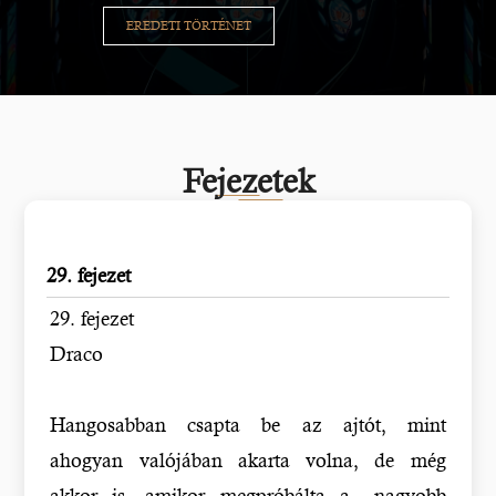
EREDETI TÖRTÉNET
Fejezetek
29. fejezet
29. fejezet
Draco
Hangosabban csapta be az ajtót, mint
ahogyan valójában akarta volna, de még
akkor is, amikor megpróbálta a „nagyobb