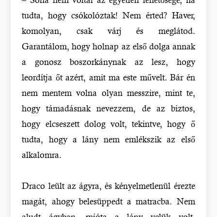
tudta, hogy csókolóztak! Nem érted? Haver,
komolyan, csak várj és meglátod.
Garantálom, hogy holnap az első dolga annak
a gonosz boszorkánynak az lesz, hogy
leordítja őt azért, amit ma este művelt. Bár én
nem mentem volna olyan messzire, mint te,
hogy támadásnak nevezzem, de az biztos,
hogy elcseszett dolog volt, tekintve, hogy ő
tudta, hogy a lány nem emlékszik az első
alkalomra.
Draco leült az ágyra, és kényelmetlenül érezte
magát, ahogy belesüppedt a matracba. Nem
aludt ágyban, mióta a lány velük volt.