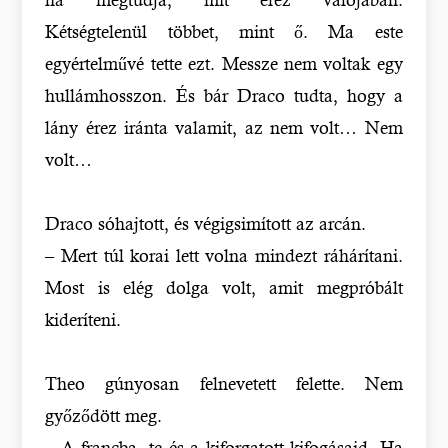
Kétségtelenül többet, mint ő. Ma este
egyértelművé tette ezt. Messze nem voltak egy
hullámhosszon. És bár Draco tudta, hogy a
lány érez iránta valamit, az nem volt… Nem
volt…
Draco sóhajtott, és végigsimított az arcán.
– Mert túl korai lett volna mindezt ráhárítani.
Most is elég dolga volt, amit megpróbált
kideríteni.
Theo gúnyosan felnevetett felette. Nem
győződött meg.
– A francba, te és a kiforgatott kifogásaid. Ha