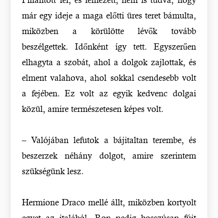
már egy ideje a maga előtti üres teret bámulta,
miközben a körülötte lévők tovább
beszélgettek. Időnként így tett. Egyszerűen
elhagyta a szobát, ahol a dolgok zajlottak, és
elment valahova, ahol sokkal csendesebb volt
a fejében. Ez volt az egyik kedvenc dolgai
közül, amire természetesen képes volt.
– Valójában lefutok a bájitaltan terembe, és
beszerzek néhány dolgot, amire szerintem
szükségünk lesz.
Hermione Draco mellé állt, miközben kortyolt
egyet az italából, Ron pedig bosszúsan fújt