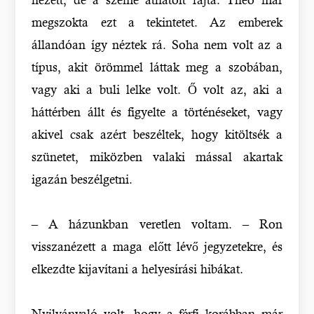
megszokta ezt a tekintetet. Az emberek
állandóan így néztek rá. Soha nem volt az a
típus, akit örömmel láttak meg a szobában,
vagy aki a buli lelke volt. Ő volt az, aki a
háttérben állt és figyelte a történéseket, vagy
akivel csak azért beszéltek, hogy kitöltsék a
szünetet, miközben valaki mással akartak
igazán beszélgetni.
– A házunkban veretlen voltam. – Ron
visszanézett a maga előtt lévő jegyzetekre, és
elkezdte kijavítani a helyesírási hibákat.
Nyilvánvaló volt, hogy a férfi korábban már