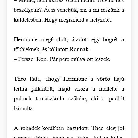
beszélgetni? Át is vehetjük, mi a mi részünk a
küldetésben. Hogy megismerd a helyzetet.
Hermione megfordult, átadott egy bögrét a
többieknek, és bólintott Ronnak.
– Persze, Ron. Pár perc múlva ott leszek.
Theo látta, ahogy Hermione a vörös hajú
férfira pillantott, majd vissza a mellette a
pultnak támaszkodó szőkére, aki a padlót
bámulta.
A rohadék korábban hazudott. Theo elég jól
ismerte ahhoz, hogy ezt tudja. Azt is tudta,