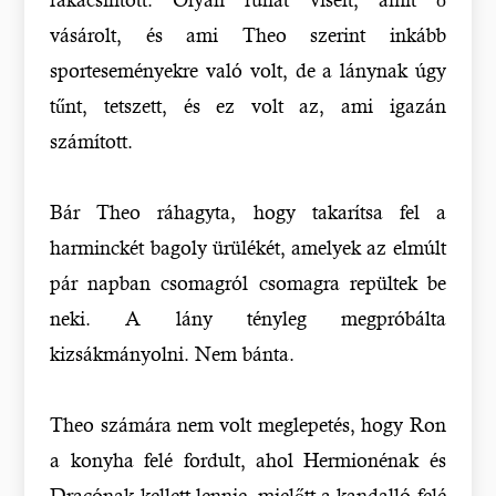
vásárolt, és ami Theo szerint inkább
sporteseményekre való volt, de a lánynak úgy
tűnt, tetszett, és ez volt az, ami igazán
számított.
Bár Theo ráhagyta, hogy takarítsa fel a
harminckét bagoly ürülékét, amelyek az elmúlt
pár napban csomagról csomagra repültek be
neki. A lány tényleg megpróbálta
kizsákmányolni. Nem bánta.
Theo számára nem volt meglepetés, hogy Ron
a konyha felé fordult, ahol Hermionénak és
Dracónak kellett lennie, mielőtt a kandalló felé