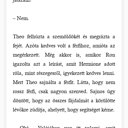
– Nem.
Theo felhúzta a szemöldökét és megrázta a
fejét. Azóta kedves volt a férfihoz, amióta az
megérkezett. Még akkor is, amikor Ron
igazolta azt a leírást, amit Hermione adott
róla, mint részegesről, igyekezett kedves lenni.
Mert Theo sajnálta a férfit. Látta, hogy nem
rossz férfi, csak nagyon szenved. Sajnos úgy
döntött, hogy az összes fájdalmát a körülötte
lévőkre zúdítja, ahelyett, hogy segítséget kérne.
– Oké… Valójában van itt valami, amit