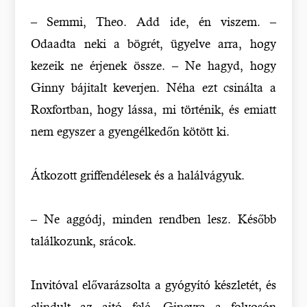
– Semmi, Theo. Add ide, én viszem. –
Odaadta neki a bögrét, ügyelve arra, hogy
kezeik ne érjenek össze. – Ne hagyd, hogy
Ginny bájitalt keverjen. Néha ezt csinálta a
Roxfortban, hogy lássa, mi történik, és emiatt
nem egyszer a gyengélkedőn kötött ki.
Átkozott griffendélesek és a halálvágyuk.
– Ne aggódj, minden rendben lesz. Később
találkozunk, srácok.
Invitóval elővarázsolta a gyógyító készletét, és
elindult az ajtó felé. Ginevra a folyosón