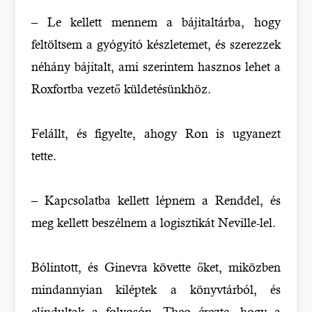
– Le kellett mennem a bájitaltárba, hogy
feltöltsem a gyógyító készletemet, és szerezzek
néhány bájitalt, ami szerintem hasznos lehet a
Roxfortba vezető küldetésünkhöz.
Felállt, és figyelte, ahogy Ron is ugyanezt
tette.
– Kapcsolatba kellett lépnem a Renddel, és
meg kellett beszélnem a logisztikát Neville-lel.
Bólintott, és Ginevra követte őket, miközben
mindannyian kiléptek a könyvtárból, és
elindultak a folyosón. Theo érezte, hogy a