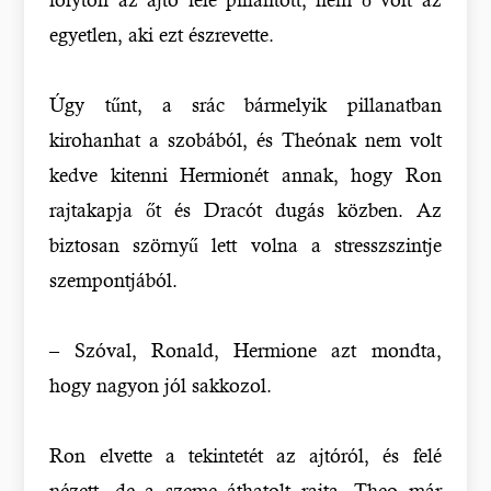
egyetlen, aki ezt észrevette.
Úgy tűnt, a srác bármelyik pillanatban
kirohanhat a szobából, és Theónak nem volt
kedve kitenni Hermionét annak, hogy Ron
rajtakapja őt és Dracót dugás közben. Az
biztosan szörnyű lett volna a stresszszintje
szempontjából.
– Szóval, Ronald, Hermione azt mondta,
hogy nagyon jól sakkozol.
Ron elvette a tekintetét az ajtóról, és felé
nézett, de a szeme áthatolt rajta. Theo már