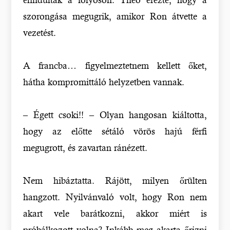
szorongása megugrik, amikor Ron átvette a
vezetést.
A francba… figyelmeztetnem kellett őket,
hátha kompromittáló helyzetben vannak.
– Égett csoki!! – Olyan hangosan kiáltotta,
hogy az előtte sétáló vörös hajú férfi
megugrott, és zavartan ránézett.
Nem hibáztatta. Rájött, milyen őrülten
hangzott. Nyilvánvaló volt, hogy Ron nem
akart vele barátkozni, akkor miért is
próbálkozott volna? Inkább meg akarta őrizni