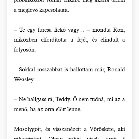
a meglévő kapcsolatait.
– Te egy furcsa fickó vagy… – mondta Ron,
miközben elfordította a fejét, és elindult a
folyosón.
– Sokkal rosszabbat is hallottam már, Ronald
Weasley.
– Ne hallgass rá, Teddy. Ő nem tudná, mi az a
menő, ha az orra előtt lenne.
Mosolygott, és visszanézett a Vöröskére, aki
rákacsintott. Olyan ruhát viselt, amit ő