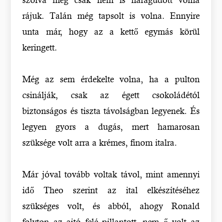
rájuk. Talán még tapsolt is volna. Ennyire
unta már, hogy az a kettő egymás körül
keringett.
Még az sem érdekelte volna, ha a pulton
csinálják, csak az égett csokoládétól
biztonságos és tiszta távolságban legyenek. És
legyen gyors a dugás, mert hamarosan
szüksége volt arra a krémes, finom italra.
Már jóval tovább voltak távol, mint amennyi
idő Theo szerint az ital elkészítéséhez
szükséges volt, és abból, ahogy Ronald
folyton az ajtó felé pillantott, nem ő volt az