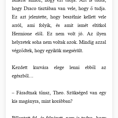
hogy Draco tisztában van vele, hogy ő tudja.
Ez azt jelentette, hogy beszélnie kellett vele
arról, ami folyik, és amit ismét eltitkol
Hermione elől. Ez nem volt jó. Az ilyen
helyzetek soha nem voltak azok. Mindig azzal
végződtek, hogy egyikük megsérült.
Kezdett kurvára elege lenni ebből az
egészből…
– Fáradtnak tűnsz, Theo. Szükséged van egy
kis magányra, mint korábban?
Pillantott fel, és felnézett, nem is tudva, hogy