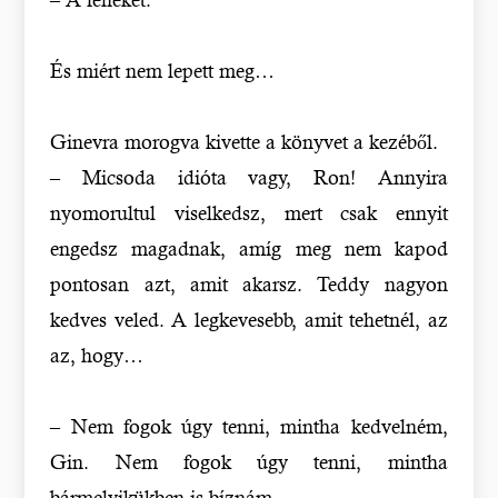
És miért nem lepett meg…
Ginevra morogva kivette a könyvet a kezéből.
– Micsoda idióta vagy, Ron! Annyira
nyomorultul viselkedsz, mert csak ennyit
engedsz magadnak, amíg meg nem kapod
pontosan azt, amit akarsz. Teddy nagyon
kedves veled. A legkevesebb, amit tehetnél, az
az, hogy…
– Nem fogok úgy tenni, mintha kedvelném,
Gin. Nem fogok úgy tenni, mintha
bármelyikükben is bíznám.