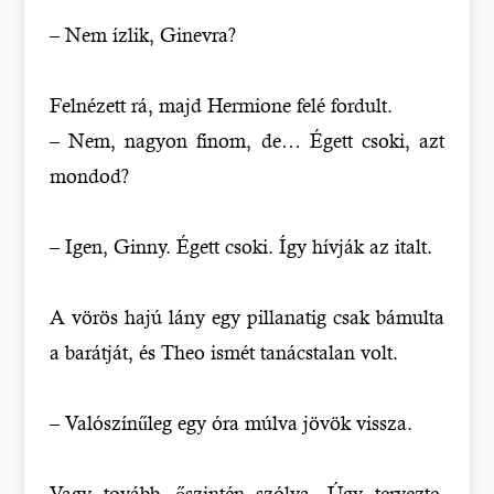
– Nem ízlik, Ginevra?
Felnézett rá, majd Hermione felé fordult.
– Nem, nagyon finom, de… Égett csoki, azt
mondod?
– Igen, Ginny. Égett csoki. Így hívják az italt.
A vörös hajú lány egy pillanatig csak bámulta
a barátját, és Theo ismét tanácstalan volt.
– Valószínűleg egy óra múlva jövök vissza.
Vagy tovább, őszintén szólva. Úgy tervezte,