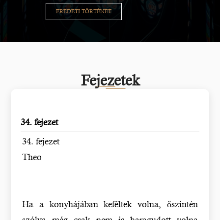
EREDETI TÖRTÉNET
Fejezetek
34. fejezet
34. fejezet
Theo
Ha a konyhájában keféltek volna, őszintén
szólva még csak nem is haragudott volna