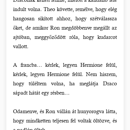
indult volna. Theo követte, remélve, hogy elég
hangosan sikított ahhoz, hogy szétválassza
őket, de amikor Ron megdöbbenve megállt az
ajtóban, meggyőződött róla, hogy kudarcot
vallott.
A francba… kérlek, legyen Hermione felül,
kérlek, legyen Hermione felül. Nem hiszem,
hogy túléltem volna, ha meglátja Draco
sápadt hátát egy résben…
Odamenve, és Ron vállán át hunyorogva látta,
hogy mindketten teljesen fel voltak öltözve, és
a padlón ültek.