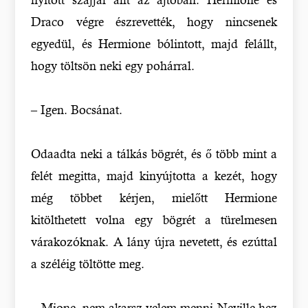
Draco végre észrevették, hogy nincsenek
egyedül, és Hermione bólintott, majd felállt,
hogy töltsön neki egy pohárral.
– Igen. Bocsánat.
Odaadta neki a tálkás bögrét, és ő több mint a
felét megitta, majd kinyújtotta a kezét, hogy
még többet kérjen, mielőtt Hermione
kitölthetett volna egy bögrét a türelmesen
várakozóknak. A lány újra nevetett, és ezúttal
a széléig töltötte meg.
– Mione, nem akarsz velem menni Neville-hez