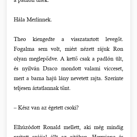
Hála Merlinnek.
Theo kiengedte a visszatartott levegőt.
Fogalma sem volt, miért nézett rájuk Ron
olyan meglepődve. A kettő csak a padlón ült,
és nyilván Draco mondott valami vicceset,
mert a barna hajú lány nevetett rajta. Szerinte
teljesen ártatlannak tűnt.
– Kész van az égetett csoki?
Elhúzódott Ronald mellett, aki még mindig
nyitott szájjal állt az ajtóban. Hermione és