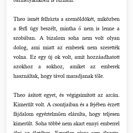
Theo ismét felhúzta a szemöldökét, miközben
a férfi úgy beszélt, mintha ő nem is lenne a
szobában. A bizalom soha nem volt olyan
dolog, ami miatt az emberek nem szerették
volna. Ez egy új ok volt, amit hozzáadhatott
azokhoz a sokhoz, amiket az emberek
használtak, hogy távol maradjanak tőle.
Theo ásított egyet, és végigsimított az arcán.
Kimerült volt. A csontjaiban és a fejében érzett
fájdalom egyértelműen elárulta, hogy teljesen
kimerült. Soha többé nem akart ennyi emberrel
élni az életében. Egyetlen része sem élvezte.