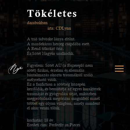
Tökéletes
darabokban
írta: CDLynn
A trió üdvöske lánya eltűnt.
A mardekáros herceg csapdába esett.
A Rend titkokat őriz.
És Sötét Nagyúr uralkodik.
Figyelem: Sötét AU (a főszereplő nem
sötét) fizikai, érzelmi és szexuális
bántalmazás okozta traumákról szóló
mélyreható viták.
Ez a fanfiction a sötétség közepén
kezdődik, és bemutatja az egyes karakterek
traumáját és gyógyulási útját, miközben
megpróbálnak megőrizni magukból minél
többet egy olyan világban, amely mindent
el akar venni tőlük.
korhatár: 18 év
Eredeti cím: Perfectly in Pieces