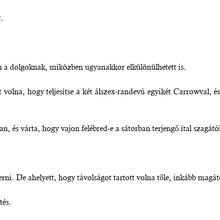
t.
en a dolgoknak, miközben ugyanakkor elkülönülhetett is.
 volna, hogy teljesítse a két álszex-randevú egyikét Carrowval, é
, és várta, hogy vajon felébred-e a sátorban terjengő ital szagától
ni. De ahelyett, hogy távolságot tartott volna tőle, inkább magátó
tés.