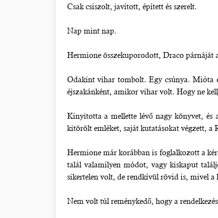
Csak csiszolt, javított, épített és szerelt.
Nap mint nap.
Hermione összekuporodott, Draco párnáját a m
Odakint vihar tombolt. Egy csúnya. Mióta el
éjszakánként, amikor vihar volt. Hogy ne kell
Kinyitotta a mellette lévő nagy könyvet, és
kitörölt emléket, saját kutatásokat végzett, a
Hermione már korábban is foglalkozott a kérd
talál valamilyen módot, vagy kiskaput talál
sikertelen volt, de rendkívül rövid is, mivel a
Nem volt túl reménykedő, hogy a rendelkezésre