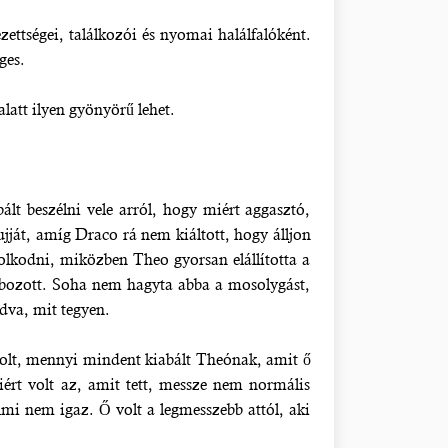
ettségei, találkozói és nyomai halálfalóként.
ges.
latt ilyen gyönyörű lehet.
t beszélni vele arról, hogy miért aggasztó,
ujját, amíg Draco rá nem kiáltott, hogy álljon
ndolkodni, miközben Theo gyorsan elállította a
abozott. Soha nem hagyta abba a mosolygást,
udva, mit tegyen.
olt, mennyi mindent kiabált Theónak, amit ő
ért volt az, amit tett, messze nem normális
mi nem igaz. Ő volt a legmesszebb attól, aki