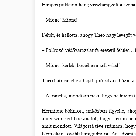
Hangos pukkanó hang visszhangzott a szobáb
– Mione! Mione!
Felült, és hallotta, ahogy Theo nagy levegőt ve
– Polírozó-védővarázslat-fa-erezetű-felület…
– Mione, kérlek, beszélnem kell veled!
Theo hátravetette a haját, próbálva elhúzni a
– A francba, mondtam neki, hogy ne hívjon t
Hermione bólintott, miközben figyelte, aho
annyiszor kért bocsánatot, hogy Hermione 
amit mondott. Világossá téve számára, hogy
Nem akart tovább haragudni rá. Azt kívánta,