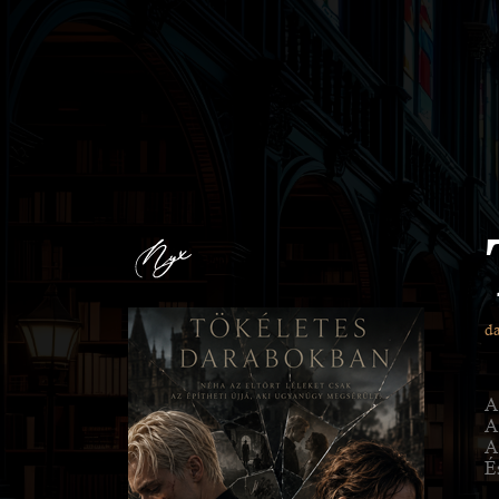
d
A 
A
A
É