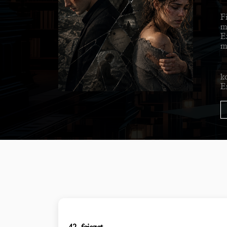
F
m
E
m
k
Er