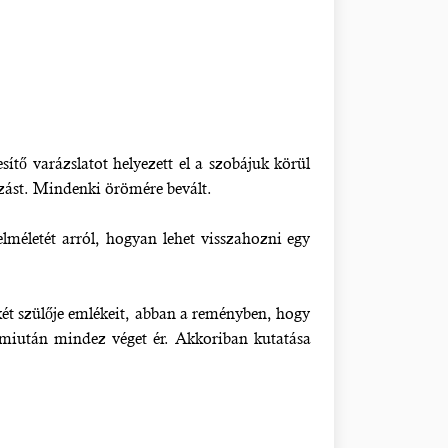
tő varázslatot helyezett el a szobájuk körül
ozást. Mindenki örömére bevált.
lméletét arról, hogyan lehet visszahozni egy
két szülője emlékeit, abban a reményben, hogy
, miután mindez véget ér. Akkoriban kutatása