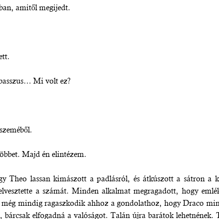
an, amitől megijedt.
tt.
 basszus… Mi volt ez?
 szeméből.
öbbet. Majd én elintézem.
gy Theo lassan kimászott a padlásról, és átkúszott a sátron a 
elvesztette a számát. Minden alkalmat megragadott, hogy emlék
 még mindig ragaszkodik ahhoz a gondolathoz, hogy Draco mind
 bárcsak elfogadná a valóságot. Talán újra barátok lehetnének. 