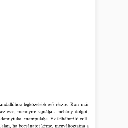
kandallóhoz legközelebb eső részre. Ron már
eztesse, mennyire sajnálja… néhány dolgot,
annyiukat manipulálja. Ez felháborító volt.
Talán, ha bocsánatot kérne, megváltoztatná a