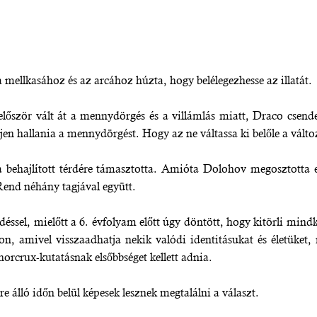
ellkasához és az arcához húzta, hogy belélegezhesse az illatát.
őször vált át a mennydörgés és a villámlás miatt, Draco csendesí
jen hallania a mennydörgést. Hogy az ne váltassa ki belőle a vált
 a behajlított térdére támasztotta. Amióta Dolohov megosztotta e
 Rend néhány tagjával együtt.
éssel, mielőtt a 6. évfolyam előtt úgy döntött, hogy kitörli mind
jon, amivel visszaadhatja nekik valódi identitásukat és életüket
 horcrux-kutatásnak elsőbbséget kellett adnia.
 álló időn belül képesek lesznek megtalálni a választ.