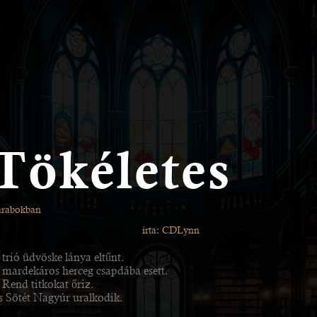
Tökéletes
arabokban
írta: CDLynn
trió üdvöske lánya eltűnt.
 mardekáros herceg csapdába esett.
 Rend titkokat őriz.
s Sötét Nagyúr uralkodik.