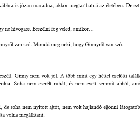
vábbra is józan maradna, akkor megtarthatná az életében. De ez
y ne hívogass. Beszélni fog veled, amikor…
Ginnyről van szó. Mondd meg neki, hogy Ginnyről van szó.
zélt. Ginny nem volt jól. A több mint egy héttel ezelőtti talá
volna. Soha nem cserélt ruhát, és nem evett semmit abból, am
, de soha nem nyitott ajtót, nem volt hajlandó eljönni látogatóba
dta volna megállítani.