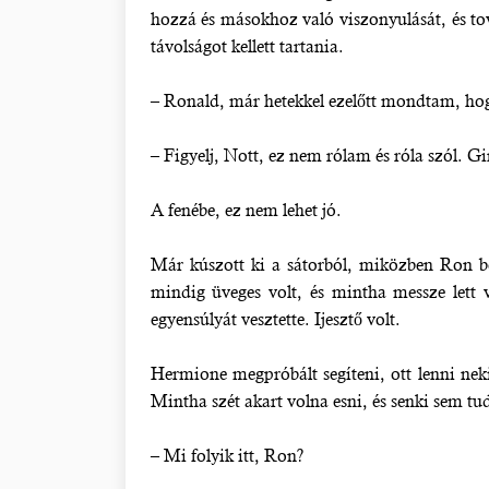
hozzá és másokhoz való viszonyulását, és to
távolságot kellett tartania.
– Ronald, már hetekkel ezelőtt mondtam, hog
– Figyelj, Nott, ez nem rólam és róla szól. 
A fenébe, ez nem lehet jó.
Már kúszott ki a sátorból, miközben Ron bes
mindig üveges volt, és mintha messze lett 
egyensúlyát vesztette. Ijesztő volt.
Hermione megpróbált segíteni, ott lenni neki
Mintha szét akart volna esni, és senki sem tu
– Mi folyik itt, Ron?