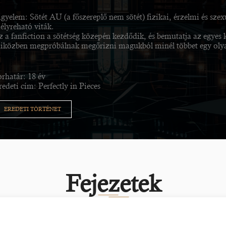
igyelem: Sötét AU (a főszereplő nem sötét) fizikai, érzelmi és sz
élyreható viták.
z a fanfiction a sötétség közepén kezdődik, és bemutatja az egyes k
iközben megpróbálnak megőrizni magukból minél többet egy olyan
orhatár: 18 év
edeti cím: Perfectly in Pieces
EREDETI TÖRTÉNET
Fejezetek