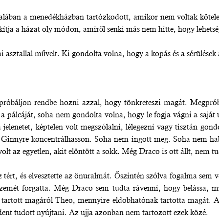
ltalában a menedékházban tartózkodott, amikor nem voltak kötelez
ítja a házat oly módon, amiről senki más nem hitte, hogy lehetsé
 asztallal művelt. Ki gondolta volna, hogy a kopás és a sérülések a
róbáljon rendbe hozni azzal, hogy tönkreteszi magát. Megpróbál
 a pálcáját, soha nem gondolta volna, hogy le fogja vágni a saját 
 a jelenetet, képtelen volt megszólalni, lélegezni vagy tisztán go
hogy Ginnyre koncentrálhasson. Soha nem ingott meg. Soha nem h
olt az egyetlen, akit elöntött a sokk. Még Draco is ott állt, nem t
ért, és elvesztette az önuralmát. Őszintén szólva fogalma sem v
szemét forgatta. Még Draco sem tudta rávenni, hogy belássa, mi
t tartott magáról Theo, mennyire eldobhatónak tartotta magát. A
ent tudott nyújtani. Az ujja azonban nem tartozott ezek közé.