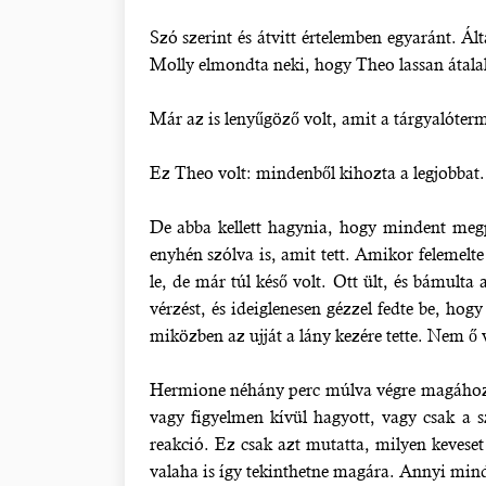
Szó szerint és átvitt értelemben egyaránt. Á
Molly elmondta neki, hogy Theo lassan átalak
Már az is lenyűgöző volt, amit a tárgyalótermi
Ez Theo volt: mindenből kihozta a legjobbat.
De abba kellett hagynia, hogy mindent megp
enyhén szólva is, amit tett. Amikor felemelte
le, de már túl késő volt. Ott ült, és bámulta
vérzést, és ideiglenesen gézzel fedte be, 
miközben az ujját a lány kezére tette. Nem ő v
Hermione néhány perc múlva végre magához t
vagy figyelmen kívül hagyott, vagy csak a 
reakció. Ez csak azt mutatta, milyen kevese
valaha is így tekinthetne magára. Annyi mind