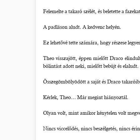
Felemelte a takaró szélét, és beletette a fazeka
A padláson aludt. A kedvenc helyén.
Ez lehetővé tette számára, hogy részese legy
Theo visszajött, éppen mielőtt Draco elindult
bólintást adott neki, mielőtt bebújt és elaludt.
Összegömbölyödött a saját és Draco takaróiban
Kérlek, Theo… Már megint hiányoztál.
Olyan volt, mint amikor kénytelen volt megver
Nincs viccelődés, nincs beszélgetés, nincs érin