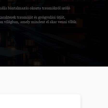
exuális bántalmazás okozta traumákról szóló
arakterek traumáját és gyógyulási útját,
 világban, amely mindent el akar venni tőlük.