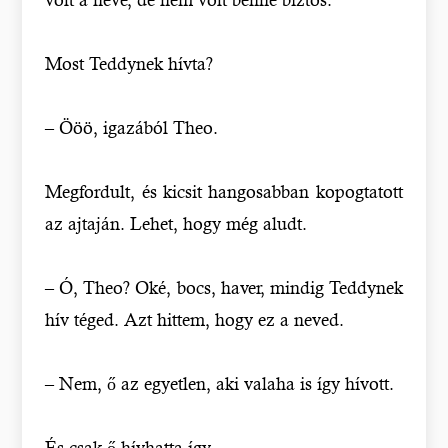
Most Teddynek hívta?
– Ööö, igazából Theo.
Megfordult, és kicsit hangosabban kopogtatott
az ajtaján. Lehet, hogy még aludt.
– Ó, Theo? Oké, bocs, haver, mindig Teddynek
hív téged. Azt hittem, hogy ez a neved.
– Nem, ő az egyetlen, aki valaha is így hívott.
És csak ő hívhatta így.