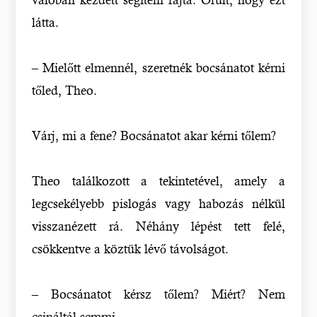
látta.
– Mielőtt elmennél, szeretnék bocsánatot kérni
tőled, Theo.
Várj, mi a fene? Bocsánatot akar kérni tőlem?
Theo találkozott a tekintetével, amely a
legcsekélyebb pislogás vagy habozás nélkül
visszanézett rá. Néhány lépést tett felé,
csökkentve a köztük lévő távolságot.
– Bocsánatot kérsz tőlem? Miért? Nem
csináltál semmi…