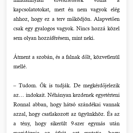
kapcsolatotokat, mert én nem vagyok elég
ahhoz, hogy ez a terv működjön. Alapvetően
csak egy gyalogos vagyok. Nincs hozzá közel
sem olyan hozzáférésem, mint neki.
Átment a szobán, és a falnak dőlt, közvetlenül
mellé.
– Tudom. Ők is tudják. De megkérdőjelezik
az… indokait. Néhányan kezdenek egyetérteni
Ronnal abban, hogy hátsó szándékai vannak
azzal, hogy csatlakozott az ügyünkhöz. És az
a tény, hogy sikerült 9-szer egymás után
megidéznie az átkát, azt mutatja, hogy