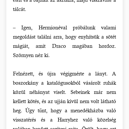
tálcát.
– Igen, Hermionéval próbálunk valami
megoldást találni arra, hogy enyhítsük a sötét
mágiát, amit Draco magában hordoz.
Szörnyen néz ki.
Felnézett, és újra végigmérte a lányt. A
boszorkány a katalógusokból vásárolt ruhák
közül néhányat viselt. Sebeinek már nem
kellett kötés, és az ujján kívül nem volt látható
heg. Úgy tűnt, hogy a menedékházba való
visszatérés és a Harryhez való közelség
valóban kezdett segíteni rajta. Örült, hogy ezt