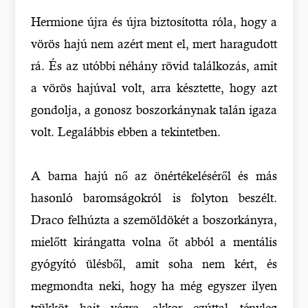
Hermione újra és újra biztosította róla, hogy a
vörös hajú nem azért ment el, mert haragudott
rá. És az utóbbi néhány rövid találkozás, amit
a vörös hajúval volt, arra késztette, hogy azt
gondolja, a gonosz boszorkánynak talán igaza
volt. Legalábbis ebben a tekintetben.
A barna hajú nő az önértékeléséről és más
hasonló baromságokról is folyton beszélt.
Draco felhúzta a szemöldökét a boszorkányra,
mielőtt kirángatta volna őt abból a mentális
gyógyító ülésből, amit soha nem kért, és
megmondta neki, hogy ha még egyszer ilyen
trükköt hajt végre, akkor ezúttal tényleg