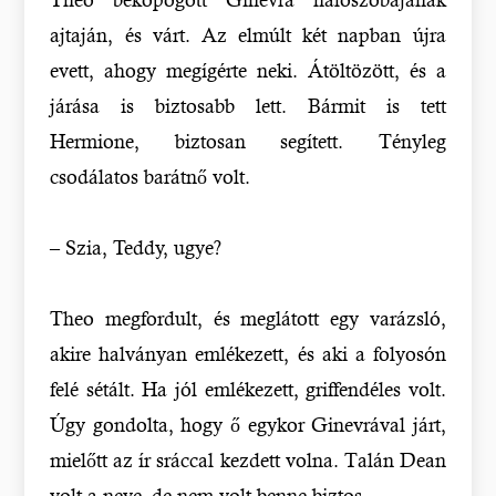
ajtaján, és várt. Az elmúlt két napban újra
evett, ahogy megígérte neki. Átöltözött, és a
járása is biztosabb lett. Bármit is tett
Hermione, biztosan segített. Tényleg
csodálatos barátnő volt.
– Szia, Teddy, ugye?
Theo megfordult, és meglátott egy varázsló,
akire halványan emlékezett, és aki a folyosón
felé sétált. Ha jól emlékezett, griffendéles volt.
Úgy gondolta, hogy ő egykor Ginevrával járt,
mielőtt az ír sráccal kezdett volna. Talán Dean
volt a neve, de nem volt benne biztos.