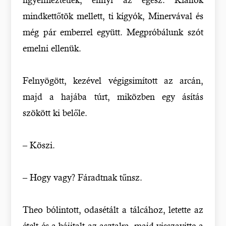
mindkettőtök mellett, ti kígyók, Minervával és
még pár emberrel együtt. Megpróbálunk szót
emelni ellenük.
Felnyögött, kezével végigsimított az arcán,
majd a hajába túrt, miközben egy ásítás
szökött ki belőle.
– Köszi.
– Hogy vagy? Fáradtnak tűnsz.
Theo bólintott, odasétált a tálcához, letette az
ételt és a bájitalt az asztalra, majd visszavitte a