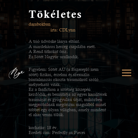
Tökéletes
darabokban
írta: CDLynn
A trió üdvöske lánya eltűnt.
A mardekáros herceg csapdába esett.
A Rend titkokat őriz.
És Sötét Nagyúr uralkodik.
Figyelem: Sötét AU (a főszereplő nem
sötét) fizikai, érzelmi és szexuális
bántalmazás okozta traumákról szóló
mélyreható viták.
Ez a fanfiction a sötétség közepén
kezdődik, és bemutatja az egyes karakterek
traumáját és gyógyulási útját, miközben
megpróbálnak megőrizni magukból minél
többet egy olyan világban, amely mindent
el akar venni tőlük.
korhatár: 18 év
Eredeti cím: Perfectly in Pieces