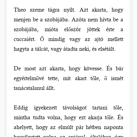
Theo szeme tágra nyílt. Azt akarta, hogy
menjen be a szobájába. Azóta nem hívta be a
szobájába, mióta először jöttek érte a
cuccaiért. Ő mindig vagy az ajtó mellett
hagyta a tálcát, vagy átadta neki, és elsétált.
De most azt akarta, hogy kövesse. És bár
egyértelművé tette, mit akart tőle, ő ismét
tanácstalanul állt.
Eddig igyekezett távolságot tartani tőle,
mintha tudta volna, hogy ezt akarja tőle. És
ahelyett, hogy az elmúlt pár hétben naponta
beszélgetett volna az apjával, általában úgy