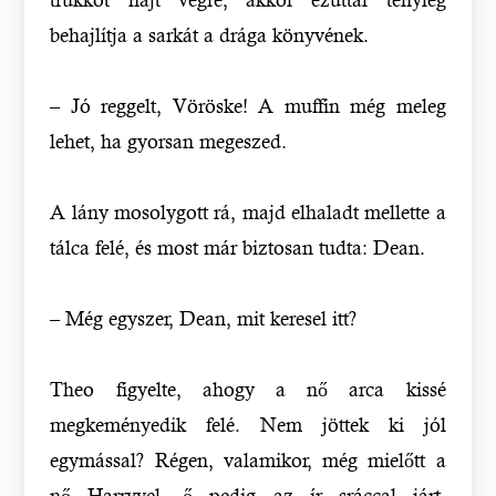
behajlítja a sarkát a drága könyvének.
– Jó reggelt, Vöröske! A muffin még meleg
lehet, ha gyorsan megeszed.
A lány mosolygott rá, majd elhaladt mellette a
tálca felé, és most már biztosan tudta: Dean.
– Még egyszer, Dean, mit keresel itt?
Theo figyelte, ahogy a nő arca kissé
megkeményedik felé. Nem jöttek ki jól
egymással? Régen, valamikor, még mielőtt a
nő Harryvel, ő pedig az ír sráccal járt,