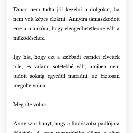
Draco nem tudta jól kezelni a dolgokat, ha
nem volt képes elzárni. Annyira támaszkodott
erre a mankóra, hogy elengedhetetlenné vált a
működéséhez.
Így hát, hogy ezt a zsibbadt csendet elvették
tőle, és valami sötétebbé vált, amiben nem
tudott sokáig egyedül maradni, az biztosan
megölte volna.
Megölte volna.
Annyiszor hányt, hogy a fürdőszoba padlójára
fektették. A teste megpróbálta elűzni a sötét