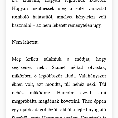
Hogyan menthessék meg a sötét varázslat
romboló hatásaitól, amelyet kénytelen volt
használni – az nem lehetett reménytelen ügy.
Nem lehetett.
Meg kellett találniuk a módját, hogy
segítsenek neki. Szünet nélkül olvastak,
miközben ő legtöbbször aludt. Valahányszor
ébren volt, azt mondta, túl nehéz neki. Túl
nehéz működnie. Harcolni azzal, ami
megpróbálta magáénak követelni. Theo éppen
egy újabb adagot főzött abból a fejlett nyugtató
főzetből, amit Hermione szedett. Dracónak is