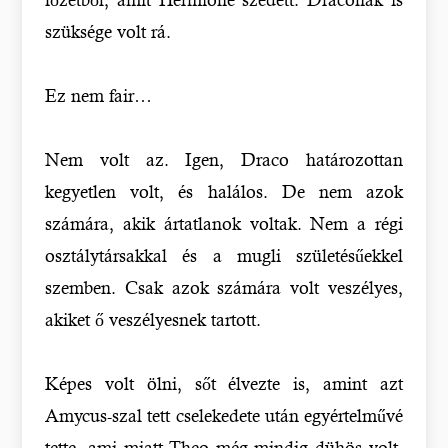
szüksége volt rá.
Ez nem fair…
Nem volt az. Igen, Draco határozottan
kegyetlen volt, és halálos. De nem azok
számára, akik ártatlanok voltak. Nem a régi
osztálytársakkal és a mugli születésűekkel
szemben. Csak azok számára volt veszélyes,
akiket ő veszélyesnek tartott.
Képes volt ölni, sőt élvezte is, amint azt
Amycus-szal tett cselekedete után egyértelművé
tette, ami miatt Theo még mindig dühös volt.