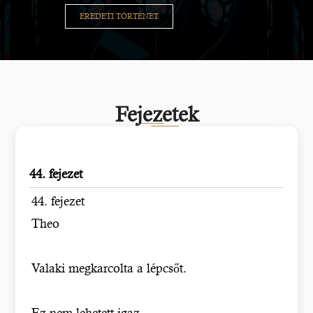
EREDETI TÖRTÉNET
Fejezetek
44. fejezet
44. fejezet
Theo
Valaki megkarcolta a lépcsőt.
Ez nem lehetett igaz…