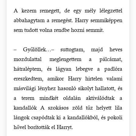
A kezem remegett, de egy mély lélegzettel
abbahagytam a remegést. Harry semmiképpen
sem tudott volna rendbe hozni semmit.
– Gyűlöllek…– suttogtam, majd heves
mozdulattal meglengettem a pálcámat,
hátraléptem, és lágyan lebegve a padlóra
ereszkedtem, amikor Harry hirtelen valami
másvilági lényhez hasonló sikolyt hallatott, és
a terem mindkét oldalán aktiválódtak a
kandallók A szokásos zöld tűz helyett lila
lángok csapódtak ki a kandallókból, és pokoli
hővel borították el Harryt.