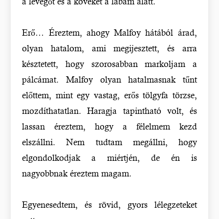
a levegőt és a köveket a lábam alatt.
Erő… Éreztem, ahogy Malfoy hátából árad,
olyan hatalom, ami megijesztett, és arra
késztetett, hogy szorosabban markoljam a
pálcámat. Malfoy olyan hatalmasnak tűnt
előttem, mint egy vastag, erős tölgyfa törzse,
mozdíthatatlan. Haragja tapintható volt, és
lassan éreztem, hogy a félelmem kezd
elszállni. Nem tudtam megállni, hogy
elgondolkodjak a miértjén, de én is
nagyobbnak éreztem magam.
Egyenesedtem, és rövid, gyors lélegzeteket