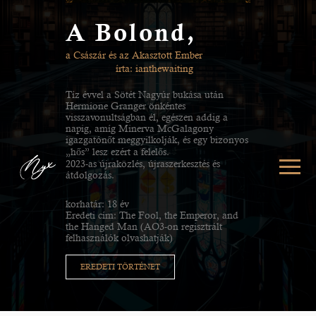
A Bolond,
a Császár és az Akasztott Ember
írta: ianthewaiting
Tíz évvel a Sötét Nagyúr bukása után
Hermione Granger önkéntes
visszavonultságban él, egészen addig a
napig, amíg Minerva McGalagony
igazgatónőt meggyilkolják, és egy bizonyos
„hős” lesz ezért a felelős.
2023-as újraközlés, újraszerkesztés és
átdolgozás.
korhatár: 18 év
Eredeti cím: The Fool, the Emperor, and
the Hanged Man (AO3-on regisztrált
felhasználók olvashatják)
EREDETI TÖRTÉNET