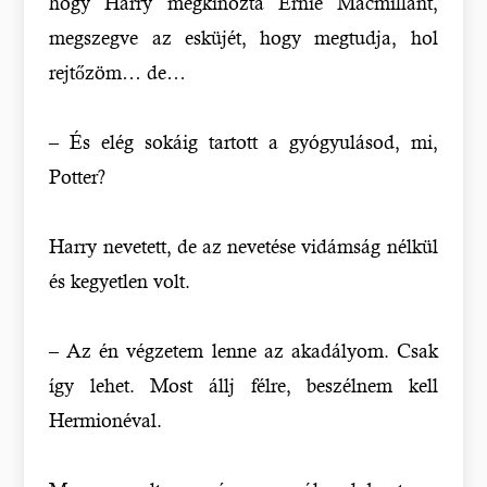
hogy Harry megkínozta Ernie Macmillant,
megszegve az esküjét, hogy megtudja, hol
rejtőzöm… de…
– És elég sokáig tartott a gyógyulásod, mi,
Potter?
Harry nevetett, de az nevetése vidámság nélkül
és kegyetlen volt.
– Az én végzetem lenne az akadályom. Csak
így lehet. Most állj félre, beszélnem kell
Hermionéval.