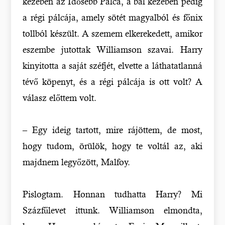
kezében az Idősebb Pálca, a bal kezében pedig
a régi pálcája, amely sötét magyalból és főnix
tollból készült. A szemem elkerekedett, amikor
eszembe jutottak Williamson szavai. Harry
kinyitotta a saját széfjét, elvette a láthatatlanná
tévő köpenyt, és a régi pálcája is ott volt? A
válasz előttem volt.
– Egy ideig tartott, mire rájöttem, de most,
hogy tudom, örülök, hogy te voltál az, aki
majdnem legyőzött, Malfoy.
Pislogtam. Honnan tudhatta Harry? Mi
Százfűlevet ittunk. Williamson elmondta,