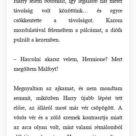
Harry felém botorkált, így legalább hat méter
távolság volt közöttünk… és egyre
csökkentette a távolságot. Karom
mozdulatával felemeltem a pálcámat, a diófa
pulzált a kezemben.
– Harcolni akarsz velem, Hermione? Mert
megöltem Malfoyt?
Megnyaltam az ajkamat, és nem mondtam
semmit, miközben Harry újabb lépést tett
előre, az álláról most már vér csöpögött. A
vörös vér és a zöld szemek kontrasztja miatt
az arca olyan volt, mint valami rémálomból