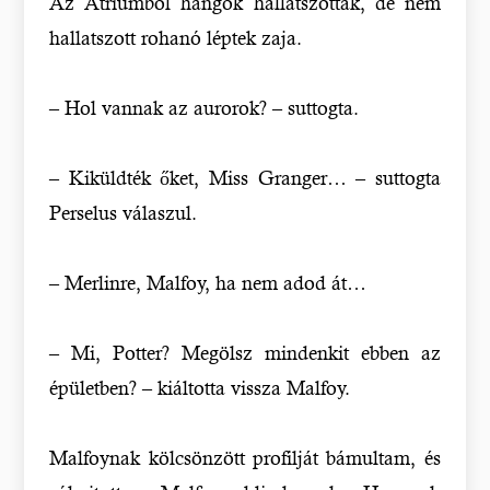
Az Átriumból hangok hallatszottak, de nem
hallatszott rohanó léptek zaja.
– Hol vannak az aurorok? – suttogta.
– Kiküldték őket, Miss Granger… – suttogta
Perselus válaszul.
– Merlinre, Malfoy, ha nem adod át…
– Mi, Potter? Megölsz mindenkit ebben az
épületben? – kiáltotta vissza Malfoy.
Malfoynak kölcsönzött profilját bámultam, és