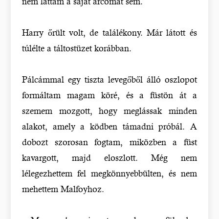
nem láttam a saját arcomat sem.
Harry őrült volt, de találékony. Már látott és
túlélte a táltostüzet korábban.
Pálcámmal egy tiszta levegőből álló oszlopot
formáltam magam köré, és a füstön át a
szemem mozgott, hogy meglássak minden
alakot, amely a ködben támadni próbál. A
dobozt szorosan fogtam, miközben a füst
kavargott, majd eloszlott. Még nem
lélegezhettem fel megkönnyebbülten, és nem
mehettem Malfoyhoz.