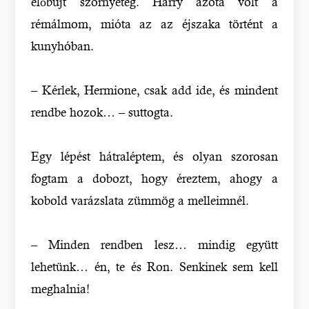
előbújt szörnyeteg. Harry azóta volt a
rémálmom, mióta az az éjszaka történt a
kunyhóban.
– Kérlek, Hermione, csak add ide, és mindent
rendbe hozok… – suttogta.
Egy lépést hátraléptem, és olyan szorosan
fogtam a dobozt, hogy éreztem, ahogy a
kobold varázslata zümmög a melleimnél.
– Minden rendben lesz… mindig együtt
lehetünk… én, te és Ron. Senkinek sem kell
meghalnia!