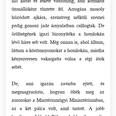
illő kabát és fekete vászoning, ami komikus
útonállóként tüntette fel. Arrogáns mosoly
húzódott ajkára, szemüveg nélküli szemei
pedig gonosz jade árnyalatban csillogtak. De
őrültségének igazi bizonyítéka a homlokán
lévő híres seb volt. Még onnan is, ahol álltam,
láttam a körömnyomokat a homlokán, mintha
kényszeresen vakargatta volna a régi átok
sebét.
De, ami igazán zavarba ejtett, és
megmagyarázta, hogyan ölték meg az
aurorokat a Misztériumügyi Minisztériumban,
az a két pálca volt, amit tartott. A jobb