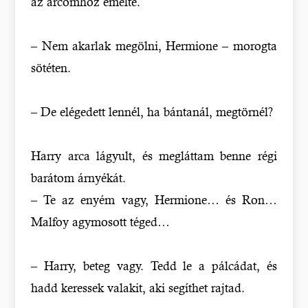
az arcomhoz emelte.
– Nem akarlak megölni, Hermione – morogta
sötéten.
– De elégedett lennél, ha bántanál, megtörnél?
Harry arca lágyult, és megláttam benne régi
barátom árnyékát.
– Te az enyém vagy, Hermione… és Ron…
Malfoy agymosott téged…
– Harry, beteg vagy. Tedd le a pálcádat, és
hadd keressek valakit, aki segíthet rajtad.