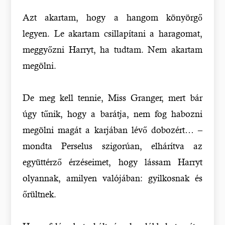
Azt akartam, hogy a hangom könyörgő
legyen. Le akartam csillapítani a haragomat,
meggyőzni Harryt, ha tudtam. Nem akartam
megölni.
De meg kell tennie, Miss Granger, mert bár
úgy tűnik, hogy a barátja, nem fog habozni
megölni magát a karjában lévő dobozért… –
mondta Perselus szigorúan, elhárítva az
együttérző érzéseimet, hogy lássam Harryt
olyannak, amilyen valójában: gyilkosnak és
őrültnek.