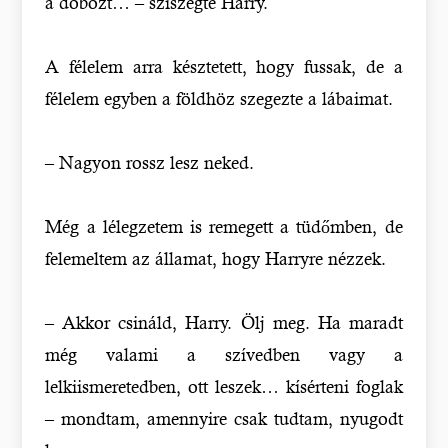
a dobozt… – sziszegte Harry.
A félelem arra késztetett, hogy fussak, de a
félelem egyben a földhöz szegezte a lábaimat.
– Nagyon rossz lesz neked.
Még a lélegzetem is remegett a tüdőmben, de
felemeltem az államat, hogy Harryre nézzek.
– Akkor csináld, Harry. Ölj meg. Ha maradt
még valami a szívedben vagy a
lelkiismeretedben, ott leszek… kísérteni foglak
– mondtam, amennyire csak tudtam, nyugodt