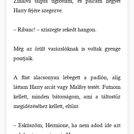
Zihálva talpra ugrottam, és pálcám hegyét
Harry fejére szegezve.
– Ribanc! – sziszegte rekedt hangon.
Még az őrült varázslóknak is voltak gyenge
pontjaik.
A füst alacsonyan lebegett a padlón, alig
láttam Harry arcát vagy Malfoy testét. Futnom
kellett, minden bátorságom, ami a táltostűz
megidézéséhez kellett, eltűnt.
– Esküszöm, Hermione, ha nem adod ide azt