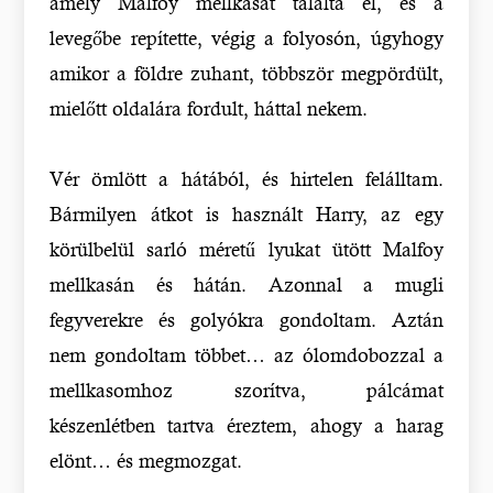
amely Malfoy mellkasát találta el, és a
levegőbe repítette, végig a folyosón, úgyhogy
amikor a földre zuhant, többször megpördült,
mielőtt oldalára fordult, háttal nekem.
Vér ömlött a hátából, és hirtelen felálltam.
Bármilyen átkot is használt Harry, az egy
körülbelül sarló méretű lyukat ütött Malfoy
mellkasán és hátán. Azonnal a mugli
fegyverekre és golyókra gondoltam. Aztán
nem gondoltam többet… az ólomdobozzal a
mellkasomhoz szorítva, pálcámat
készenlétben tartva éreztem, ahogy a harag
elönt… és megmozgat.