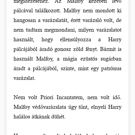
megidézéséhez. Az Malfoy kezében lévő
pálcával találkozott. Malfoy nem mondott ki
hangosan a varázslatát, érett varázsló volt, de
nem tudtam megmondani, milyen varázslatot
használt, hogy ellensúlyozza a Harry
pálcájából áradó gonosz zöld fényt. Bármit is
használt Malfoy, a mágia ezüstös sugárban
áradt a pálcájából, szinte, mint egy patrónus
varázslat.
Nem volt Priori Incantatem, nem volt idő.
Malfoy védővarázslata úgy tűnt, elnyeli Harry
halálos átkának dühét.