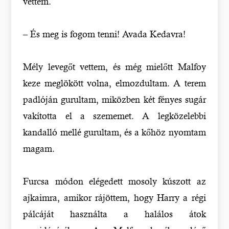
vettem.
– És meg is fogom tenni! Avada Kedavra!
Mély levegőt vettem, és még mielőtt Malfoy
keze meglökött volna, elmozdultam. A terem
padlóján gurultam, miközben két fényes sugár
vakította el a szememet. A legközelebbi
kandalló mellé gurultam, és a kőhöz nyomtam
magam.
Furcsa módon elégedett mosoly kúszott az
ajkaimra, amikor rájöttem, hogy Harry a régi
pálcáját használta a halálos átok