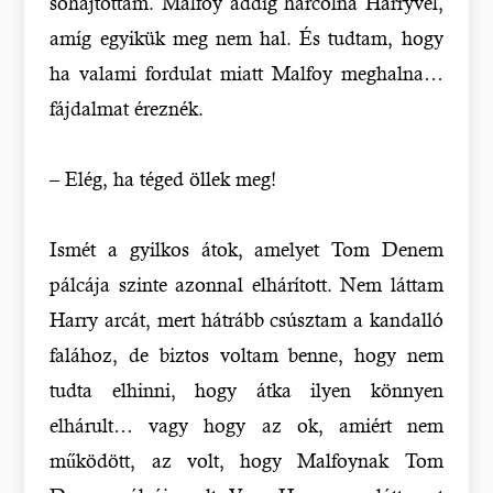
sóhajtottam. Malfoy addig harcolna Harryvel,
amíg egyikük meg nem hal. És tudtam, hogy
ha valami fordulat miatt Malfoy meghalna…
fájdalmat éreznék.
– Elég, ha téged öllek meg!
Ismét a gyilkos átok, amelyet Tom Denem
pálcája szinte azonnal elhárított. Nem láttam
Harry arcát, mert hátrább csúsztam a kandalló
falához, de biztos voltam benne, hogy nem
tudta elhinni, hogy átka ilyen könnyen
elhárult… vagy hogy az ok, amiért nem
működött, az volt, hogy Malfoynak Tom