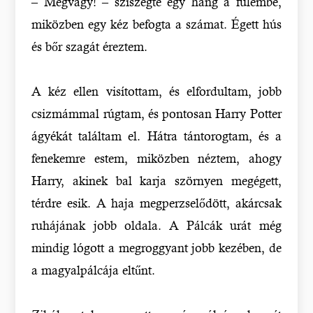
– Megvagy! – sziszegte egy hang a fülembe,
miközben egy kéz befogta a számat. Égett hús
és bőr szagát éreztem.
A kéz ellen visítottam, és elfordultam, jobb
csizmámmal rúgtam, és pontosan Harry Potter
ágyékát találtam el. Hátra tántorogtam, és a
fenekemre estem, miközben néztem, ahogy
Harry, akinek bal karja szörnyen megégett,
térdre esik. A haja megperzselődött, akárcsak
ruhájának jobb oldala. A Pálcák urát még
mindig lógott a megroggyant jobb kezében, de
a magyalpálcája eltűnt.