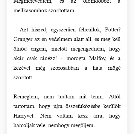
Megmerevedtem, és az ólomdobozt a
mellkasomhoz szorítottam.
– Azt hiszed, egyszerűen félreállok, Potter?
Granger az én védelmem alatt áll, és meg kell
ölnöd engem, mielőtt megengedném, hogy
akár csak ránézz! – morogta Malfoy, és a
kezével még szorosabban a háta mögé
szorított.
Remegtem, nem tudtam mit tenni. Attól
tartottam, hogy újra összeütközésbe kerülök
Harryvel. Nem voltam kész arra, hogy
harcoljak vele, nemhogy megöljem.