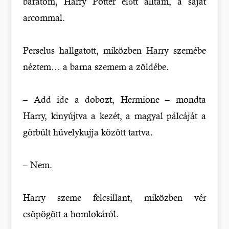
barátom, Harry Potter előtt álltam, a saját
arcommal.
Perselus hallgatott, miközben Harry szemébe
néztem… a barna szemem a zöldébe.
– Add ide a dobozt, Hermione – mondta
Harry, kinyújtva a kezét, a magyal pálcáját a
görbült hüvelykujja között tartva.
– Nem.
Harry szeme felcsillant, miközben vér
csöpögött a homlokáról.