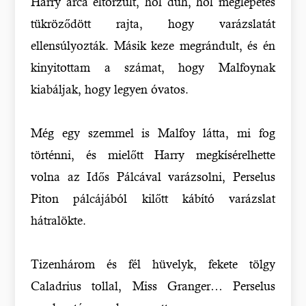
Harry arca eltorzult, hol düh, hol meglepetés
tükröződött rajta, hogy varázslatát
ellensúlyozták. Másik keze megrándult, és én
kinyitottam a számat, hogy Malfoynak
kiabáljak, hogy legyen óvatos.
Még egy szemmel is Malfoy látta, mi fog
történni, és mielőtt Harry megkísérelhette
volna az Idős Pálcával varázsolni, Perselus
Piton pálcájából kilőtt kábító varázslat
hátralökte.
Tizenhárom és fél hüvelyk, fekete tölgy
Caladrius tollal, Miss Granger… Perselus