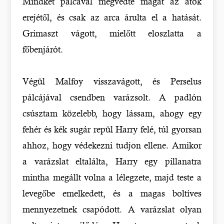
Mindkét pálcával megvédte magát az átok
erejétől, és csak az arca árulta el a hatását.
Grimaszt vágott, mielőtt eloszlatta a
főbenjárót.
Végül Malfoy visszavágott, és Perselus
pálcájával csendben varázsolt. A padlón
csúsztam közelebb, hogy lássam, ahogy egy
fehér és kék sugár repül Harry felé, túl gyorsan
ahhoz, hogy védekezni tudjon ellene. Amikor
a varázslat eltalálta, Harry egy pillanatra
mintha megállt volna a lélegzete, majd teste a
levegőbe emelkedett, és a magas boltíves
mennyezetnek csapódott. A varázslat olyan