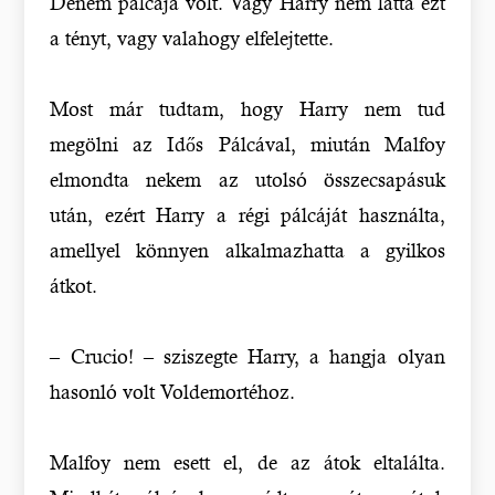
Denem pálcája volt. Vagy Harry nem látta ezt
a tényt, vagy valahogy elfelejtette.
Most már tudtam, hogy Harry nem tud
megölni az Idős Pálcával, miután Malfoy
elmondta nekem az utolsó összecsapásuk
után, ezért Harry a régi pálcáját használta,
amellyel könnyen alkalmazhatta a gyilkos
átkot.
– Crucio! – sziszegte Harry, a hangja olyan
hasonló volt Voldemortéhoz.
Malfoy nem esett el, de az átok eltalálta.