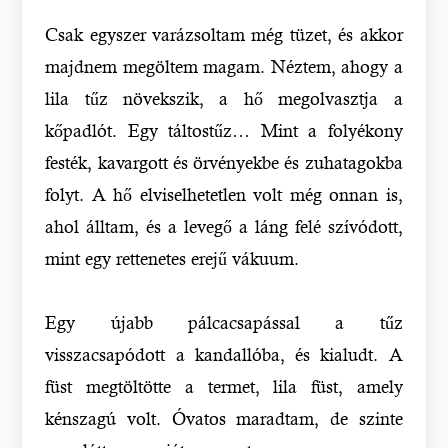
Csak egyszer varázsoltam még tüzet, és akkor
majdnem megöltem magam. Néztem, ahogy a
lila tűz növekszik, a hő megolvasztja a
kőpadlót. Egy táltostűz… Mint a folyékony
festék, kavargott és örvényekbe és zuhatagokba
folyt. A hő elviselhetetlen volt még onnan is,
ahol álltam, és a levegő a láng felé szívódott,
mint egy rettenetes erejű vákuum.
Egy újabb pálcacsapással a tűz
visszacsapódott a kandallóba, és kialudt. A
füst megtöltötte a termet, lila füst, amely
kénszagú volt. Óvatos maradtam, de szinte