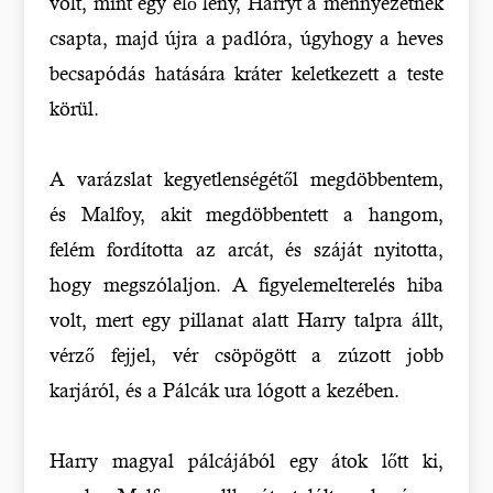
volt, mint egy élő lény, Harryt a mennyezetnek
csapta, majd újra a padlóra, úgyhogy a heves
becsapódás hatására kráter keletkezett a teste
körül.
A varázslat kegyetlenségétől megdöbbentem,
és Malfoy, akit megdöbbentett a hangom,
felém fordította az arcát, és száját nyitotta,
hogy megszólaljon. A figyelemelterelés hiba
volt, mert egy pillanat alatt Harry talpra állt,
vérző fejjel, vér csöpögött a zúzott jobb
karjáról, és a Pálcák ura lógott a kezében.
Harry magyal pálcájából egy átok lőtt ki,