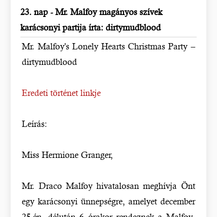
23. nap - Mr. Malfoy magányos szívek
karácsonyi partija írta: dirtymudblood
Mr. Malfoy's Lonely Hearts Christmas Party –
dirtymudblood
Eredeti történet linkje
Leírás:
Miss Hermione Granger,
Mr. Draco Malfoy hivatalosan meghívja Önt
egy karácsonyi ünnepségre, amelyet december
25-én, délután 6 órakor rendeznek a Malfoy-