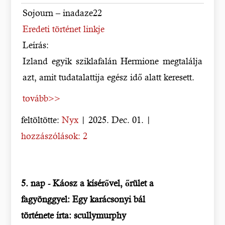
Sojourn – inadaze22
Eredeti történet linkje
Leírás:
Izland egyik sziklafalán Hermione megtalálja
azt, amit tudatalattija egész idő alatt keresett.
tovább>>
feltöltötte:
Nyx
| 2025. Dec. 01. |
hozzászólások: 2
5. nap - Káosz a kísérővel, őrület a
fagyönggyel: Egy karácsonyi bál
története írta: scullymurphy