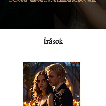
megnevezése, amelyben Draco és Hermione főszerepet játszik.
Írások