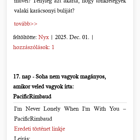
művel? Tényleg azt akarta, hogy tönkretegyék
valaki karácsonyi buliját?
tovább>>
feltöltötte:
Nyx
| 2025. Dec. 01. |
hozzászólások: 1
17. nap - Soha nem vagyok magányos,
amikor veled vagyok írta:
PacificRimbaud
I'm Never Lonely When I'm With You –
PacificRimbaud
Eredeti történet linkje
Leírás: