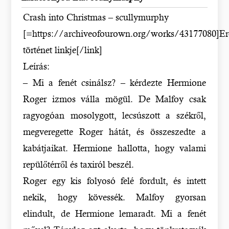
Crash into Christmas – scullymurphy
[=https://archiveofourown.org/works/43177080]Er
történet linkje[/link]
Leírás:
– Mi a fenét csinálsz? – kérdezte Hermione
Roger izmos válla mögül. De Malfoy csak
ragyogóan mosolygott, lecsúszott a székről,
megveregette Roger hátát, és összeszedte a
kabátjaikat. Hermione hallotta, hogy valami
repülőtérről és taxiról beszél.
Roger egy kis folyosó felé fordult, és intett
nekik, hogy kövessék. Malfoy gyorsan
elindult, de Hermione lemaradt. Mi a fenét