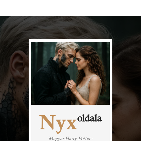
Nyx
oldala
Magyar Harry Potter -