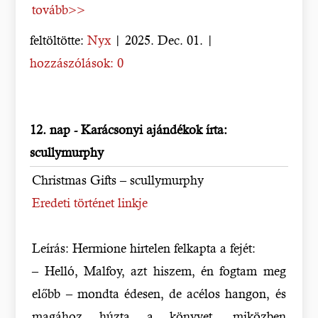
tovább>>
feltöltötte:
Nyx
| 2025. Dec. 01. |
hozzászólások: 0
12. nap - Karácsonyi ajándékok írta:
scullymurphy
Christmas Gifts – scullymurphy
Eredeti történet linkje
Leírás: Hermione hirtelen felkapta a fejét:
– Helló, Malfoy, azt hiszem, én fogtam meg
előbb – mondta édesen, de acélos hangon, és
magához húzta a könyvet, miközben