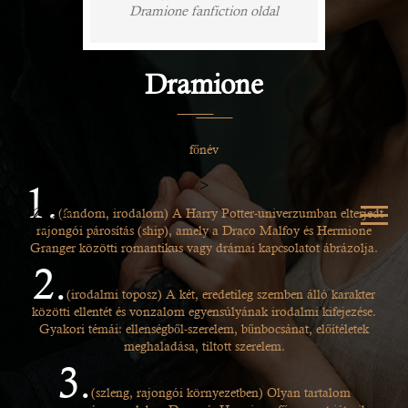
Dramione fanfiction oldal
Dramione
főnév
>
1.
(fandom, irodalom) A Harry Potter-univerzumban elterjedt
rajongói párosítás (ship), amely a Draco Malfoy és Hermione
Granger közötti romantikus vagy drámai kapcsolatot ábrázolja.
2.
(irodalmi toposz) A két, eredetileg szemben álló karakter
közötti ellentét és vonzalom egyensúlyának irodalmi kifejezése.
Gyakori témái: ellenségből-szerelem, bűnbocsánat, előítéletek
meghaladása, tiltott szerelem.
3.
(szleng, rajongói környezetben) Olyan tartalom