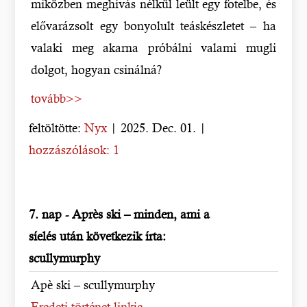
miközben meghívás nélkül leült egy fotelbe, és
elővarázsolt egy bonyolult teáskészletet – ha
valaki meg akarna próbálni valami mugli
dolgot, hogyan csinálná?
tovább>>
feltöltötte:
Nyx
| 2025. Dec. 01. |
hozzászólások: 1
7. nap - Après ski – minden, ami a
síelés után következik írta:
scullymurphy
Apè ski – scullymurphy
Eredeti történet linkje