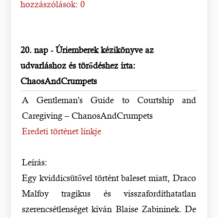
hozzászólások: 0
20. nap - Úriemberek kézikönyve az
udvarláshoz és törődéshez írta:
ChaosAndCrumpets
A Gentleman's Guide to Courtship and
Caregiving – ChanosAndCrumpets
Eredeti történet linkje
Leírás:
Egy kviddicsütővel történt baleset miatt, Draco
Malfoy tragikus és visszafordíthatatlan
szerencsétlenséget kíván Blaise Zabininek. De