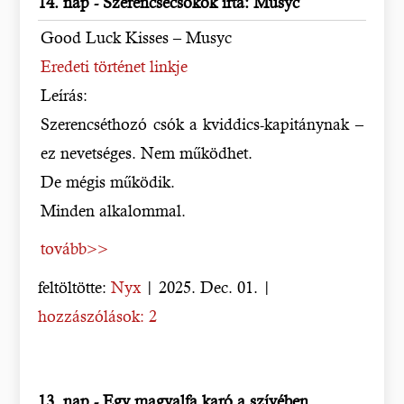
14. nap - Szerencsecsókok írta: Musyc
Good Luck Kisses – Musyc
Eredeti történet linkje
Leírás:
Szerencséthozó csók a kviddics-kapitánynak –
ez nevetséges. Nem működhet.
De mégis működik.
Minden alkalommal.
tovább>>
feltöltötte:
Nyx
| 2025. Dec. 01. |
hozzászólások: 2
13. nap - Egy magyalfa karó a szívében