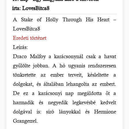
írta: LovesBitca8
A Stake of Holly Through His Heart –
LovesBitca8
Eredeti történet
Leírás:
Draco Malfoy a karácsonynál csak a havat
gyűlölte jobban. A hó ugyanis rendszeresen
tönkretette az ember terveit, késleltette a
dolgokat, és általában lehangolta az embert.
De ez a karácsonyi nap megáldotta őt a
harmadik és negyedik legkevésbé kedvelt
dolgával is: síró lányokkal és Hermione
Grangerrel.