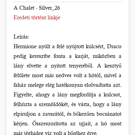
A Chalet - Silver_26
Eredeti történt linkje
Leírás:
Hermione nyúlt a felé nyújtott kulcsért, Draco
pedig keresztbe fonta a karját, miközben a
lány elvette a nyitott tenyeréből. A kesztyű
felülete most már nedves volt a hótól, mivel a
faház melege elég hatékonyan elolvadtatta azt.
Figyelte, ahogy a lány megfordítja a kulcsot,
felhúzta a szemöldökét, és várta, hogy a lány
elpiruljon a zavarától, és bőkezűen bocsánatot
kérjen. Összeszorította az ujjait, a hó most
már jéghideg víz volt a bőréhez érve.