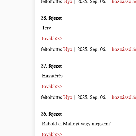
feltöltötte:
Nyx
| 2025. Sep. 06. |
hozzászólás
38. fejezet
Terv
tovább>>
feltöltötte:
Nyx
| 2025. Sep. 06. |
hozzászólás
37. fejezet
Hazatérés
tovább>>
feltöltötte:
Nyx
| 2025. Sep. 06. |
hozzászólás
36. fejezet
Rabold el Malfoyt vagy mégsem?
tovább>>