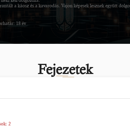
 neki kell dolgoznia.
rantált a káosz és a kavarodás. Vajon képesek lesznek együtt dolgo
orhatár: 18 év
Fejezetek
ok: 2