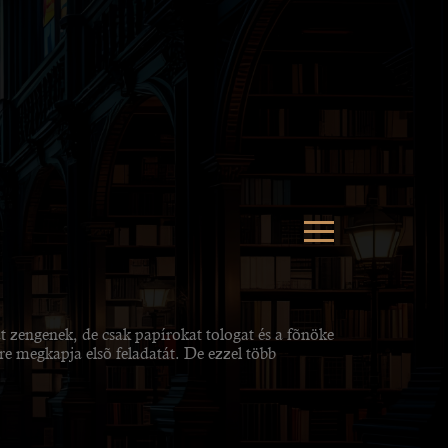
 zengenek, de csak papírokat tologat és a fõnöke
 megkapja elsõ feladatát. De ezzel több