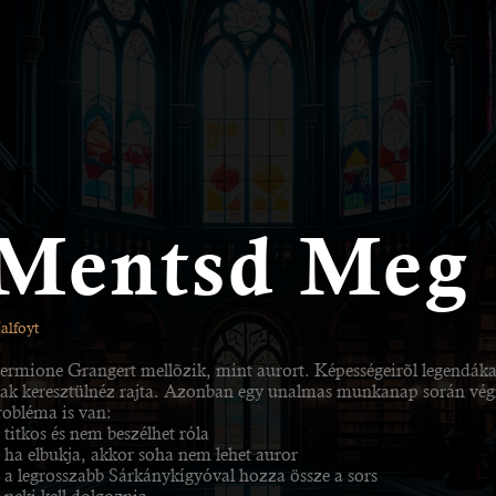
Mentsd Meg
alfoyt
ermione Grangert mellõzik, mint aurort. Képességeirõl legendákat
sak keresztülnéz rajta. Azonban egy unalmas munkanap során végre
robléma is van:
 titkos és nem beszélhet róla
. ha elbukja, akkor soha nem lehet auror
. a legrosszabb Sárkánykígyóval hozza össze a sors