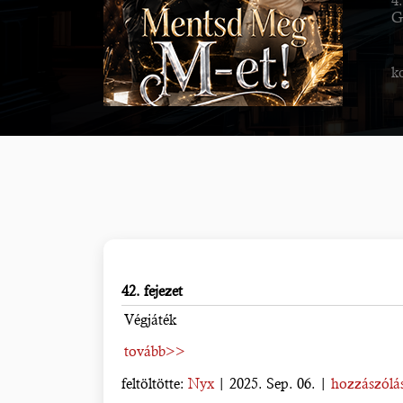
4.
G
k
42. fejezet
Végjáték
tovább>>
feltöltötte:
Nyx
| 2025. Sep. 06. |
hozzászólás