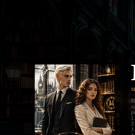
M
H
c
p
1.
2
3