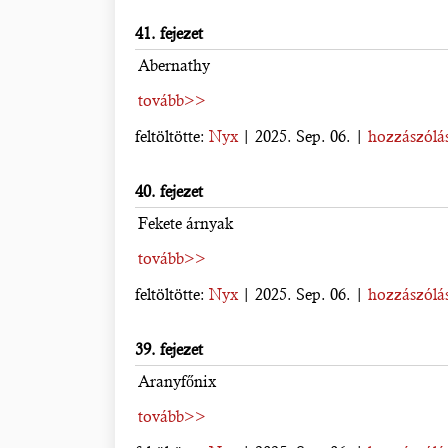
41. fejezet
Abernathy
tovább>>
feltöltötte:
Nyx
| 2025. Sep. 06. |
hozzászólás
40. fejezet
Fekete árnyak
tovább>>
feltöltötte:
Nyx
| 2025. Sep. 06. |
hozzászólás
39. fejezet
Aranyfőnix
tovább>>