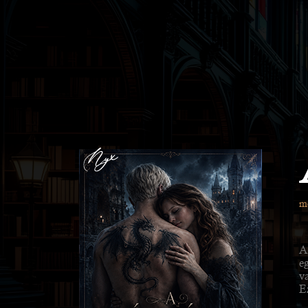
m
A
e
va
E