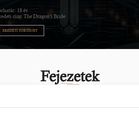
orhatár: 18 év
redeti cím: The Dragon's Bride
EREDETI TÖRTÉNET
Fejezetek