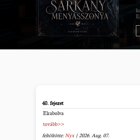
k
E
40. fejezet
Elrabolva
tovább>>
feltöltötte:
Nyx
| 2026. Aug. 07.