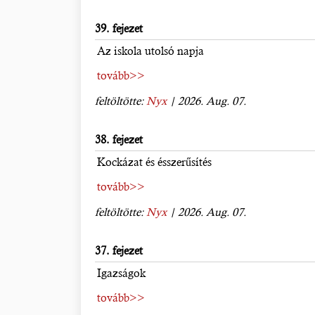
39. fejezet
Az iskola utolsó napja
tovább>>
feltöltötte:
Nyx
| 2026. Aug. 07.
38. fejezet
Kockázat és ésszerűsítés
tovább>>
feltöltötte:
Nyx
| 2026. Aug. 07.
37. fejezet
Igazságok
tovább>>