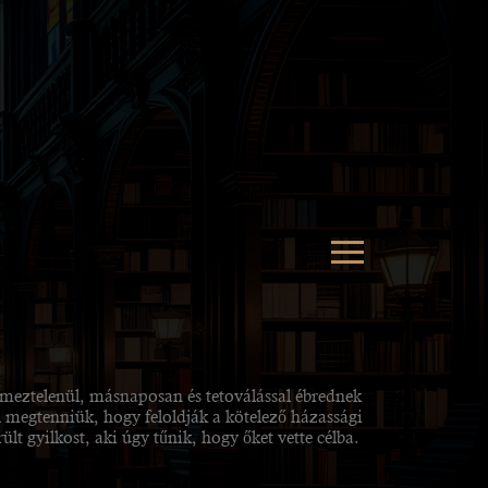
meztelenül, másnaposan és tetoválással ébrednek
 megtenniük, hogy feloldják a kötelező házassági
ült gyilkost, aki úgy tűnik, hogy őket vette célba.