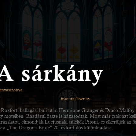
A sárkány
enyasszonya
írta: rizzlewrites
 Roxforti ballagási buli után Hermione Granger és Draco Malfoy 
gy motelben. Ráadásul össze is házasodtak. Most már csak azt kell
rázslatot, elmondják Luciusnak, túléljék Pitont, és elkerüljék az őr
z a „The Dragon's Bride” 20. évfordulós különkiadása.